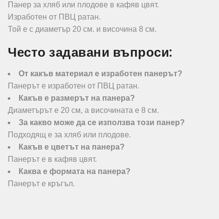
Панер за хляб или плодове в кафяв цвят.
Изработен от ПВЦ ратан.
Той е с диаметър 20 см. и височина 8 см.
Често задавани въпроси:
От какъв материал е изработен панерът?
Панерът е изработен от ПВЦ ратан.
Какъв е размерът на панера?
Диаметърът е 20 см, а височината е 8 см.
За какво може да се използва този панер?
Подходящ е за хляб или плодове.
Какъв е цветът на панера?
Панерът е в кафяв цвят.
Каква е формата на панера?
Панерът е кръгъл.