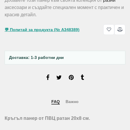
Добавете този панер към своята колекция от
разни
аксесоари и създайте специален момент с практичен и
красив детайл.
💬 Попитай за продукта (№ A348389)
Доставка: 1-3 работни дни
FAQ
Важно
Кръгъл панер от ПВЦ ратан 20х8 см.