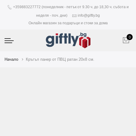
+359883227772 (понеделник - петък от 9.30 ч. до 18,30 ч. събота и
неделя - поч. дни)
info@giftly.bg
Онлайн магазин за подаръци и стоки за дома
0
Начало
Кръгъл панер от ПВЦ ратан 20х8 см.