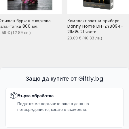
Стъклен буркан с коркова
Комплект златни прибори
тапа-топка 800 мл.
Danny Home DH-ZYB094-
21MG. 21 части
6.59
€
(12.89
лв.
)
23.69
€
(46.33
лв.
)
Защо да купите от Giftly.bg
📦
Бърза обработка
Подготвяме поръчките още в деня на
потвърждението, когато е възможно.