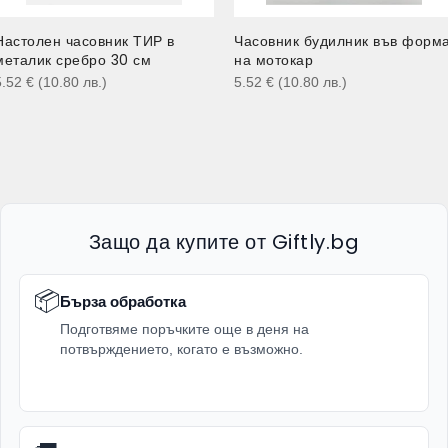
Настолен часовник ТИР в
Часовник будилник във форм
металик сребро 30 см
на мотокар
5.52
€
(10.80
лв.
)
5.52
€
(10.80
лв.
)
Защо да купите от Giftly.bg
📦
Бърза обработка
Подготвяме поръчките още в деня на
потвърждението, когато е възможно.