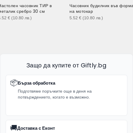
Настолен часовник ТИР в
Часовник будилник във форм
металик сребро 30 см
на мотокар
5.52
€
(10.80
лв.
)
5.52
€
(10.80
лв.
)
Защо да купите от Giftly.bg
📦
Бърза обработка
Подготвяме поръчките още в деня на
потвърждението, когато е възможно.
🚚
Доставка с Еконт