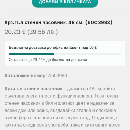
ДОБАВИ В КОЛИЧКАТА
Кръгъл стенен часовник. 48 см. (60C3983)
20.23
€
(39.56
лв.
)
Безплатна доставка до офис на Еконт над 50 €
Остават още 29.77 € до безплатна доставка.
Каталожен номер:
A603983
Кръгъл стенен часовник
с диаметър 48 см, който
съчетава елегантност и функционалност. Този голям
стенен часовник в бял и златист цвят е идеален за
всеки дом или офис, създавайки стилна и спокойна
атмосфера с плавния си безшумен ход. Подходящ е
както за ежедневна употреба, така и като оригинален