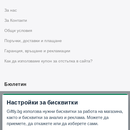
За нас
За Контакти
Общи условия
Поръчки, доставки и плащане
Гаранция, връщане и рекламации
Как да използваме купон за отстъпка в сайта?
Бюлетин
Вземи -10% отстъпка в Telegram
Настройки за бисквитки
Giftly.bg използва нужни бисквитки за работа на магазина,
Отвори Telegram
както и бисквитки за анализ и реклама. Можете да
приемете, да откажете или да изберете сами.