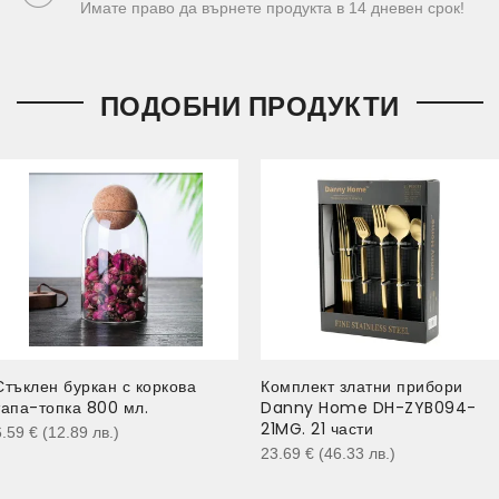
Имате право да върнете продукта в 14 дневен срок!
ПОДОБНИ ПРОДУКТИ
Стъклен буркан с коркова
Комплект златни прибори
тапа-топка 800 мл.
Danny Home DH-ZYB094-
21MG. 21 части
6.59
€
(12.89
лв.
)
23.69
€
(46.33
лв.
)