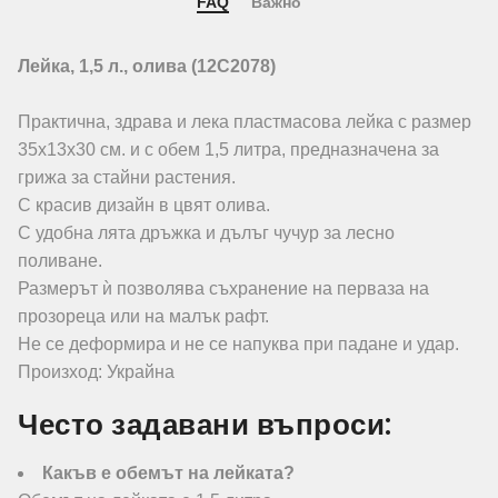
FAQ
Важно
Лейка, 1,5 л., олива (12C2078)
Практична, здрава и лека пластмасова лейка с размер
35х13х30 см. и с обем 1,5 литра, предназначена за
грижа за стайни растения.
С красив дизайн в цвят олива.
С удобна лята дръжка и дълъг чучур за лесно
поливане.
Размерът ѝ позволява съхранение на перваза на
прозореца или на малък рафт.
Не се деформира и не се напуква при падане и удар.
Произход: Украйна
Често задавани въпроси:
Какъв е обемът на лейката?