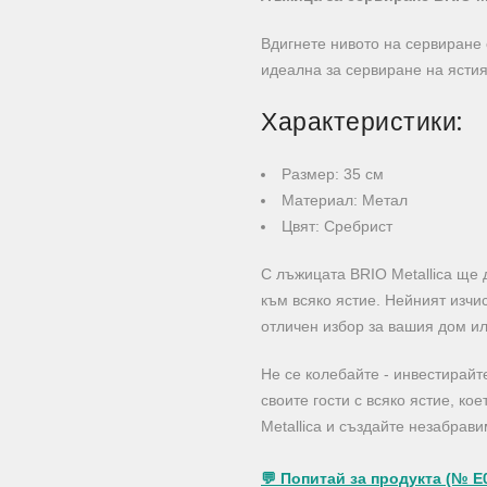
Вдигнете нивото на сервиране 
идеална за сервиране на ястия 
Характеристики:
Размер: 35 см
Материал: Метал
Цвят: Сребрист
С лъжицата BRIO Metallica ще
към всяко ястие. Нейният изчи
отличен избор за вашия дом ил
Не се колебайте - инвестирайт
своите гости с всяко ястие, к
Metallica и създайте незабрав
💬 Попитай за продукта (№ E