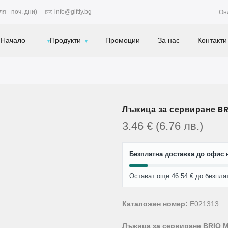
я - поч. дни)
info@giftly.bg
Он
Начало
Продукти
Промоции
За нас
Контакти
Лъжица за сервиране BRI
3.46
€
(6.76
лв.
)
Безплатна доставка до офис н
Остават още 46.54 € до безпла
Каталожен номер:
E021313
Лъжица за сервиране BRIO Met