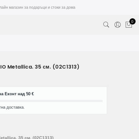
лайн магазин за подаръци и стоки за дома
0
O Metallica. 35 см. (02C1313)
а Еконт над 50 €
тна доставка.
allica, 35 см. (02C1313)