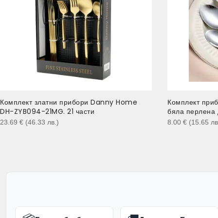
Комплект златни прибори Danny Home
Комплект приб
DH-ZYB094-21MG. 21 части
бяла перлена
23.69
€
(46.33
лв.
)
8.00
€
(15.65
лв