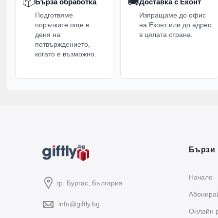
📦
🚚
Бърза обработка
Доставка с Еконт
Подготвяме
Изпращаме до офис
поръчките още в
на Еконт или до адрес
деня на
в цялата страна.
потвърждението,
когато е възможно.
Бързи 
Начало
гр. Бургас, България
Абонирай
info@giftly.bg
Oнлайн 