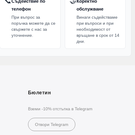
📞
🤝
Съдействие по
Коректно
телефон
обслужване
При въпрос за
Винаги съдействаме
поръчка можете да се
при въпроси и при
свържете с нас за
необходимост от
уточнение.
връщане в срок от 14
дни.
Бюлетин
Вземи -10% отстъпка в Telegram
Отвори Telegram