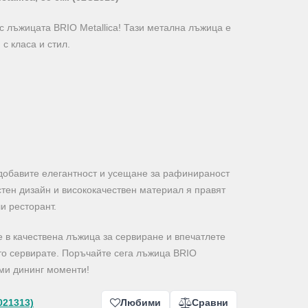
с лъжицата BRIO Metallica! Тази метална лъжица е
с класа и стил.
 добавите елегантност и усещане за рафинираност
стен дизайн и висококачествен материал я правят
и ресторант.
е в качествена лъжица за сервиране и впечатлете
оето сервирате. Поръчайте сега лъжица BRIO
ими дининг моменти!
021313)
Любими
Сравни