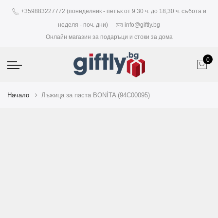
+359883227772 (понеделник - петък от 9.30 ч. до 18,30 ч. събота и
неделя - поч. дни)
info@giftly.bg
Онлайн магазин за подаръци и стоки за дома
0
Начало
Лъжица за паста BONİTA (94C00095)