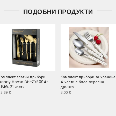
ПОДОБНИ ПРОДУКТИ
Комплект златни прибори
Комплект прибори за хранене
Danny Home DH-ZYB094-
4 части с бяла перлена
21MG. 21 части
дръжка
23.69
€
8.00
€