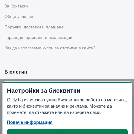
За Контакти
Общи условия
Поръчки, доставки и плащане
Гаранция, връщане и рекламации
Как да използваме купон за отстъпка в сайта?
Бюлетин
Вземи -10% отстъпка в Telegram
Настройки за бисквитки
Giftly.bg използва нужни бисквитки за работа на магазина,
Отвори Telegram
както и бисквитки за анализ и реклама. Можете да
приемете, да откажете или да изберете сами.
Повече информация