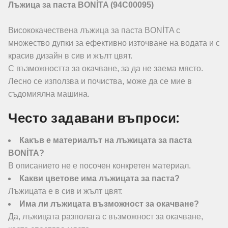
Лъжица за паста BONİTA (94C00095)
Висококачествена лъжица за паста BONİTA с
множество дупки за ефективно източване на водата и с
красив дизайн в сив и жълт цвят.
С възможността за окачване, за да не заема място.
Лесно се използва и почиства, може да се мие в
съдомиялна машина.
Често задавани въпроси:
Какъв е материалът на лъжицата за паста
BONİTA?
В описанието не е посочен конкретен материал.
Какви цветове има лъжицата за паста?
Лъжицата е в сив и жълт цвят.
Има ли лъжицата възможност за окачване?
Да, лъжицата разполага с възможност за окачване,