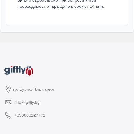
Винаги съдействаме при въпроси и при
необходимост от връщане в срок от 14 дни.
гр. Бургас, България
info@giftly.bg
+359883227772