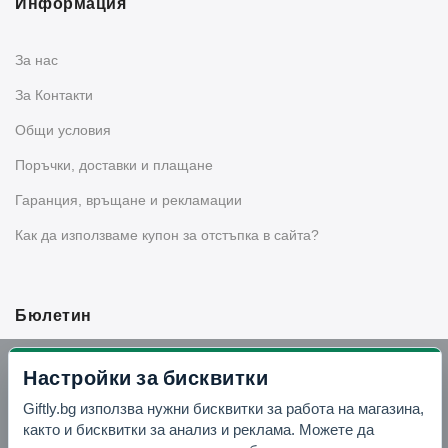
Информация
За нас
За Контакти
Общи условия
Поръчки, доставки и плащане
Гаранция, връщане и рекламации
Как да използваме купон за отстъпка в сайта?
Бюлетин
Вземи -10% отстъпка в Telegram
Настройки за бисквитки
Giftly.bg използва нужни бисквитки за работа на магазина,
Отвори Telegram
както и бисквитки за анализ и реклама. Можете да