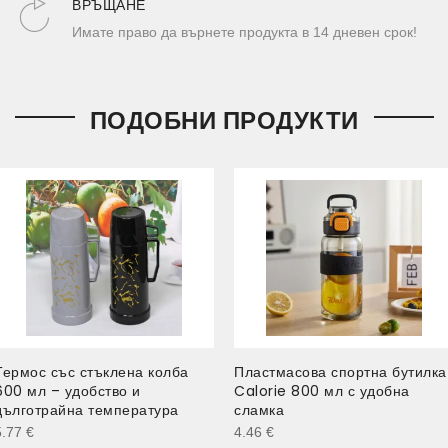
ВРЪЩАНЕ
Имате право да върнете продукта в 14 дневен срок!
ПОДОБНИ ПРОДУКТИ
Термос със стъклена колба
Пластмасова спортна бутилка
600 мл – удобство и
Calorie 800 мл с удобна
дълготрайна температура
сламка
5.77
€
4.46
€