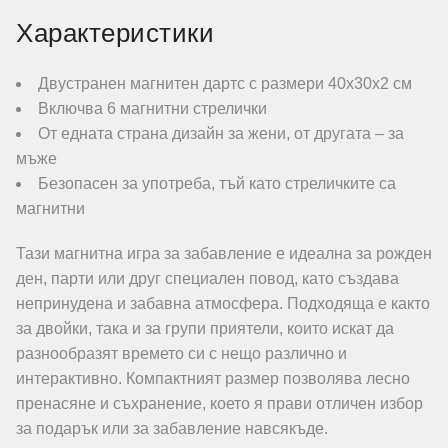
Характеристики
Двустранен магнитен дартс с размери 40х30х2 см
Включва 6 магнитни стрелички
От едната страна дизайн за жени, от другата – за
мъже
Безопасен за употреба, тъй като стреличките са
магнитни
Тази магнитна игра за забавление е идеална за рожден
ден, парти или друг специален повод, като създава
непринудена и забавна атмосфера. Подходяща е както
за двойки, така и за групи приятели, които искат да
разнообразят времето си с нещо различно и
интерактивно. Компактният размер позволява лесно
пренасяне и съхранение, което я прави отличен избор
за подарък или за забавление навсякъде.