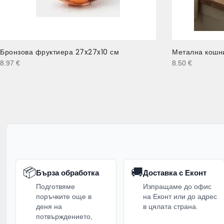
Бронзова фруктиера 27x27x10 см
Метална кошни
8.97
€
8.50
€
📦
🚚
Бърза обработка
Доставка с Еконт
Подготвяме
Изпращаме до офис
поръчките още в
на Еконт или до адрес
деня на
в цялата страна.
потвърждението,