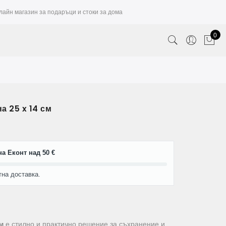
лайн магазин за подаръци и стоки за дома
0
а 25 x 14 см
а Еконт над 50 €
тна доставка.
м
е стилно и практично решение за съхранение и