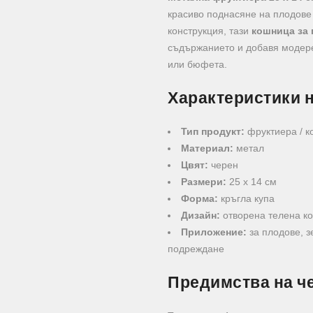
красиво поднасяне на плодове 
конструкция, тази
кошница за
съдържанието и добавя модере
или бюфета.
Характеристики 
Тип продукт:
фруктиера / к
Материал:
метал
Цвят:
черен
Размери:
25 x 14 см
Форма:
кръгла купа
Дизайн:
отворена телена ко
Приложение:
за плодове, з
подреждане
Предимства на ч