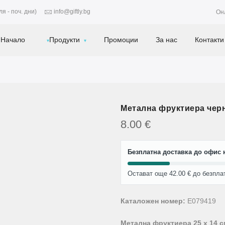
я - поч. дни)
info@giftly.bg
Он
Начало
Продукти
Промоции
За нас
Контакти
Метална фруктиера черн
8.00
€
Безплатна доставка до офис н
Остават още 42.00 € до безпла
Каталожен номер:
E079419
Метална фруктиера 25 x 14 с