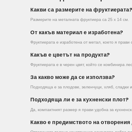
Какви са размерите на фруктиерата
Размерите на металната фруктиера са 25 x 14 см.
От какъв материал е изработена?
Фруктиерата е изработена от метал, което я прави
Какъв е цветът на продукта?
Фруктиерата е в черен цвят, който се комбинира ле
За какво може да се използва?
Подходяща е за плодове, зеленчуци, хляб, сладки и
Подходяща ли е за кухненски плот?
Да, компактният размер я прави удобна за кухненск
Какво е предимството на отворения
Отворената телена конструкция осигурява добра ви