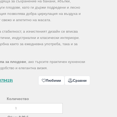
дяща за съхранение на банани, ябълки,
уги плодове, като ги държи подредени и лесно
кция позволява добра циркулация на въздуха и
 свежо и апетитно на масата.
 стабилност, а изчистеният дизайн се вписва
тични, индустриални и класически интериори.
обна както за ежедневна употреба, така и за
па за плодове
, ако търсите практичен кухненски
удобство и елегантна визия.
079419)
Любими
Сравни
Количество