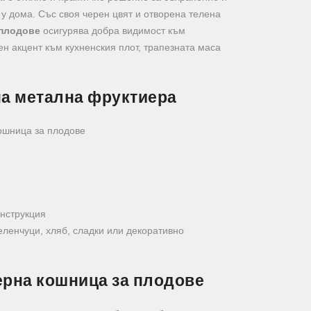
у дома. Със своя черен цвят и отворена телена
 плодове
осигурява добра видимост към
н акцент към кухненския плот, трапезната маса
на метална фруктиера
ошница за плодове
нструкция
еленчуци, хляб, сладки или декоративно
ерна кошница за плодове