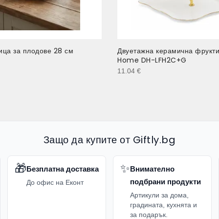
ца за плодове 28 см
Двуетажна керамична фрукт
Home DH-LFH2C+G
11.04
€
Защо да купите от Giftly.bg
🎁
✨
Безплатна доставка
Внимателно
подбрани продукти
До офис на Еконт
Артикули за дома,
градината, кухнята и
за подарък.