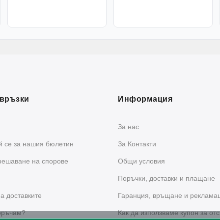
връзки
Информация
За нас
 се за нашия бюлетин
За Контакти
решаване на спорове
Общи условия
Поръчки, доставки и плащане
а доставките
Гаранция, връщане и реклама
оръчам?
Как да използваме купон за отс