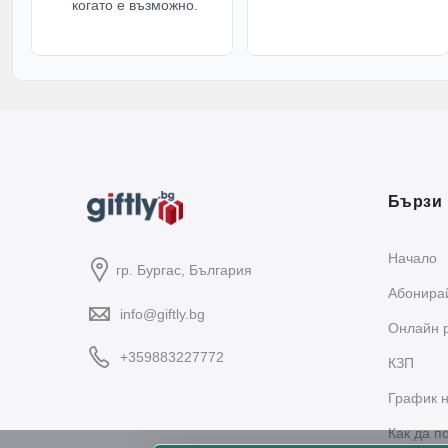
когато е възможно.
Бързи 
Начало
гр. Бургас, България
Абонирай
info@giftly.bg
Oнлайн 
+359883227772
КЗП
График н
Как да п