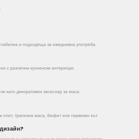
?
 стабилна и подходяща за ежедневна употреба.
сно с различни кухненски интериори.
ли като декоративен аксесоар за маса.
и плот, трапезна маса, бюфет или сервизен кът.
 дизайн?
димост и циркулация на въздуха около плодовете.