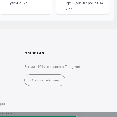
уточнение.
връщане в срок от 14
дни.
Бюлетин
Вземи -10% отстъпка в Telegram
Отвори Telegram
ции
тъпка в