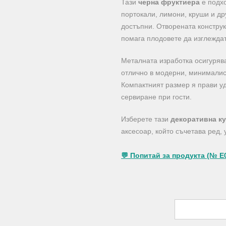
Тази
черна фруктиера
е подхо
портокали, лимони, круши и др
достъпни. Отворената констру
помага плодовете да изглеждат
Металната изработка осигурява
отлично в модерни, минималис
Компактният размер я прави уд
сервиране при гости.
Изберете тази
декоративна ку
аксесоар, който съчетава ред, 
💬 Попитай за продукта (№ E