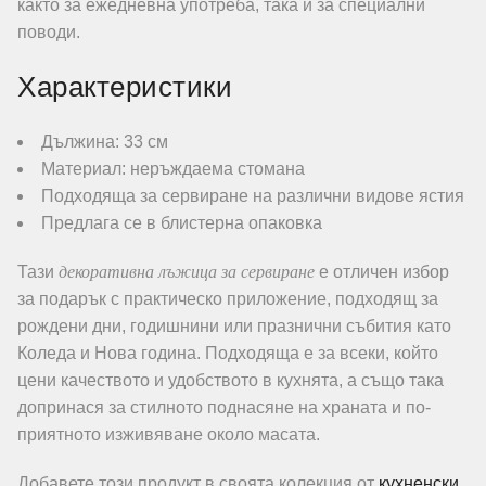
както за ежедневна употреба, така и за специални
поводи.
Характеристики
Дължина: 33 см
Материал: неръждаема стомана
Подходяща за сервиране на различни видове ястия
Предлага се в блистерна опаковка
декоративна лъжица за сервиране
Тази
е отличен избор
за подарък с практическо приложение, подходящ за
рождени дни, годишнини или празнични събития като
Коледа и Нова година. Подходяща е за всеки, който
цени качеството и удобството в кухнята, а също така
допринася за стилното поднасяне на храната и по-
приятното изживяване около масата.
Добавете този продукт в своята колекция от
кухненски