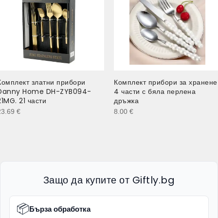
Комплект златни прибори
Комплект прибори за хранене
Danny Home DH-ZYB094-
4 части с бяла перлена
21MG. 21 части
дръжка
23.69
€
8.00
€
Защо да купите от Giftly.bg
📦
Бърза обработка