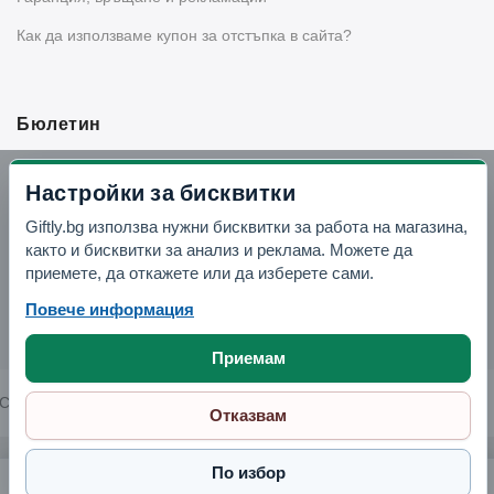
Как да използваме купон за отстъпка в сайта?
Бюлетин
Вземи -10% отстъпка в Telegram
Настройки за бисквитки
Giftly.bg използва нужни бисквитки за работа на магазина,
Отвори Telegram
както и бисквитки за анализ и реклама. Можете да
приемете, да откажете или да изберете сами.
Повече информация
Приемам
Copyright © 2026 GIFTLY.BG. All rights reserved.
Отказвам
По избор
Метална лъжица за сервиране. 33 см. (02C0472)