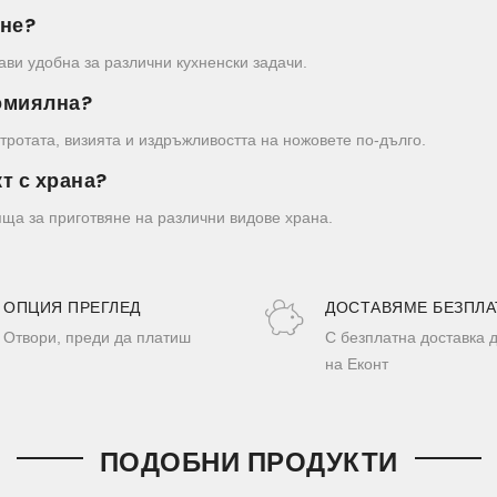
ане?
рави удобна за различни кухненски задачи.
домиялна?
тротата, визията и издръжливостта на ножовете по-дълго.
т с храна?
дяща за приготвяне на различни видове храна.
ОПЦИЯ ПРЕГЛЕД
ДОСТАВЯМЕ БЕЗПЛА
Отвори, преди да платиш
С безплатна доставка 
на Еконт
ПОДОБНИ ПРОДУКТИ