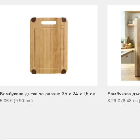
Бамбукова дъска за рязане 35 х 24 х 1,5 см
Бамбукова дъс
5.06
€
(9.90
лв.
)
3.29
€
(6.43
лв.