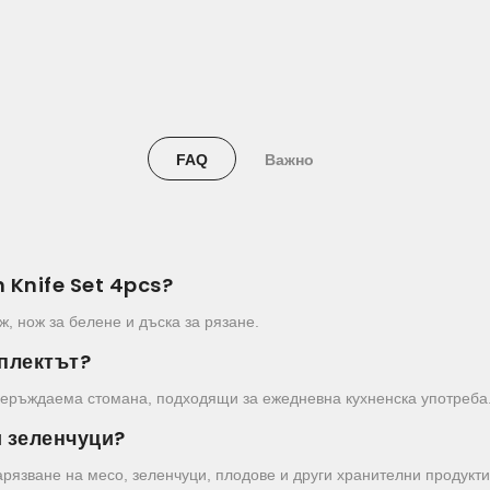
FAQ
Важно
 Knife Set 4pcs?
, нож за белене и дъска за рязане.
мплектът?
 неръждаема стомана, подходящи за ежедневна кухненска употреба
и зеленчуци?
арязване на месо, зеленчуци, плодове и други хранителни продукти