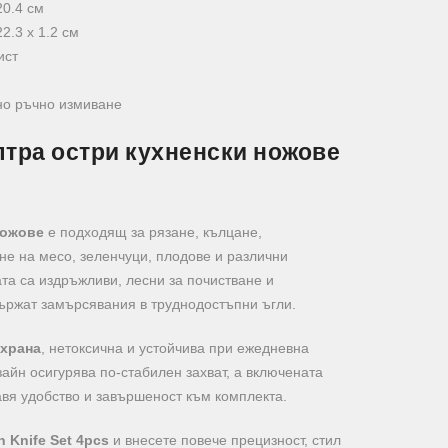
0.4 см
22.3 x 1.2 см
ист
о ръчно измиване
лтра остри кухненски ножове
ножове
е подходящ за рязане, кълцане,
не на месо, зеленчуци, плодове и различни
та са издръжливи, лесни за почистване и
държат замърсявания в труднодостъпни ъгли.
 храна
, нетоксична и устойчива при ежедневна
айн осигурява по-стабилен захват, а включената
авя удобство и завършеност към комплекта.
n Knife Set 4pcs
и внесете повече прецизност, стил