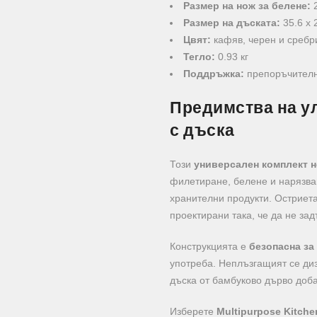
Размер на нож за белене:
2
Размер на дъската:
35.6 x 
Цвят:
кафяв, черен и сребр
Тегло:
0.93 кг
Поддръжка:
препоръчителн
Предимства на у
с дъска
Този
универсален комплект 
филетиране, белене и нарязва
хранителни продукти. Остриета
проектирани така, че да не за
Конструкцията е
безопасна за
употреба. Неплъзгащият се диз
дъска от бамбуково дърво доб
Изберете
Multipurpose Kitche