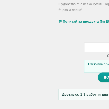
и удобство във всяка кухня. П
бързо и лесно!
💬 Попитай за продукта (№ E
О
Отстъпка при 
ДО
Доставка: 1-3 работни дни