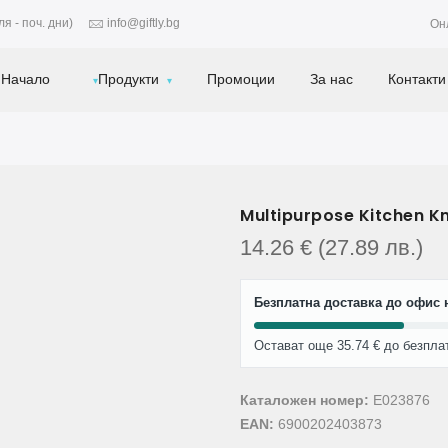
я - поч. дни)
info@giftly.bg
Он
Начало
Продукти
Промоции
За нас
Контакти
Multipurpose Kitchen Kn
14.26
€
(27.89
лв.
)
Безплатна доставка до офис н
Остават още 35.74 € до безпла
Каталожен номер:
E023876
EAN:
6900202403873