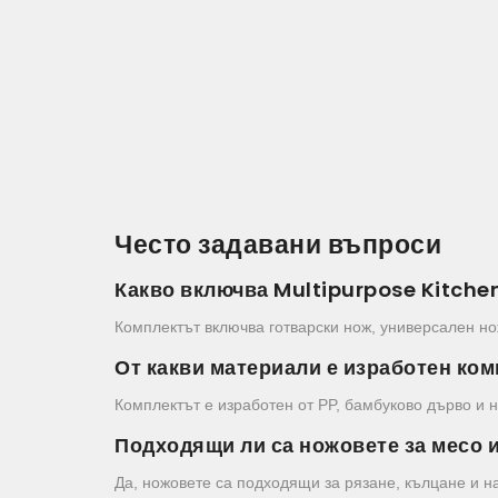
Често задавани въпроси
Какво включва Multipurpose Kitchen
Комплектът включва готварски нож, универсален нож
От какви материали е изработен ко
Комплектът е изработен от PP, бамбуково дърво и
Подходящи ли са ножовете за месо 
Да, ножовете са подходящи за рязане, кълцане и н