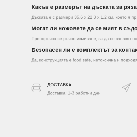
Какъв е размерът на дъската за ряз
Дъската е с размери 35.6 x 22.3 x 1.2 см, което я п
Могат ли ножовете да се мият в съ
Препоръчва се ръчно измиване, за да се запазят ос
Безопасен ли е комплектът за контак
Да, конструкцията е food safe, нетоксична и подхо
ДОСТАВКA
Доставка: 1-3 работни дни