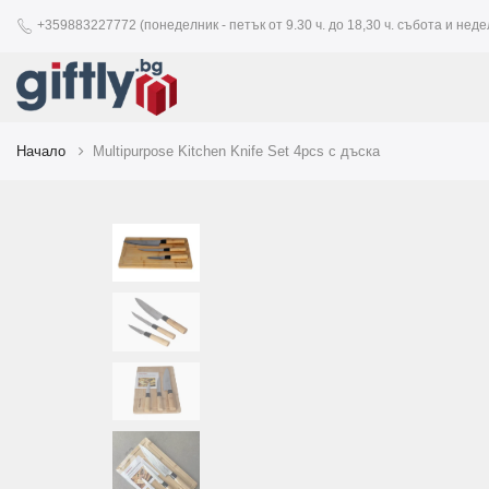
+359883227772 (понеделник - петък от 9.30 ч. до 18,30 ч. събота и недел
Начало
Multipurpose Kitchen Knife Set 4pcs с дъска