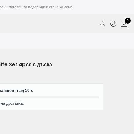
лайн магазин за подаръци и стоки за дома
0
ife Set 4pcs с дъска
а Еконт над 50 €
тна доставка.