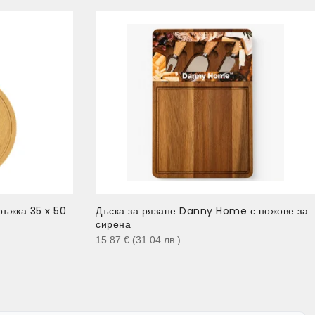
ръжка 35 x 50
Дъска за рязане Danny Home с ножове за
сирена
15.87
€
(31.04
лв.
)