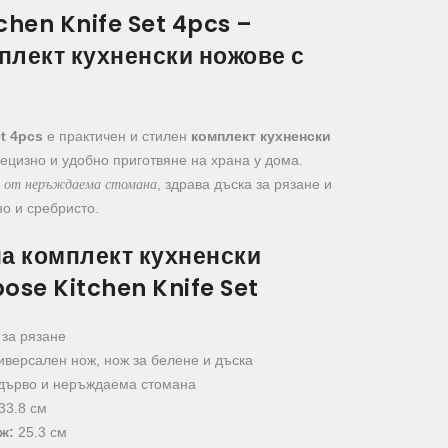
chen Knife Set 4pcs –
плект кухненски ножове с
t 4pcs
е практичен и стилен
комплект кухненски
рецизно и удобно приготвяне на храна у дома.
а от неръждаема стомана
, здрава дъска за рязане и
но и сребристо.
на комплект кухненски
ose Kitchen Knife Set
 за рязане
иверсален нож, нож за белене и дъска
 дърво и неръждаема стомана
33.8 см
ж:
25.3 см