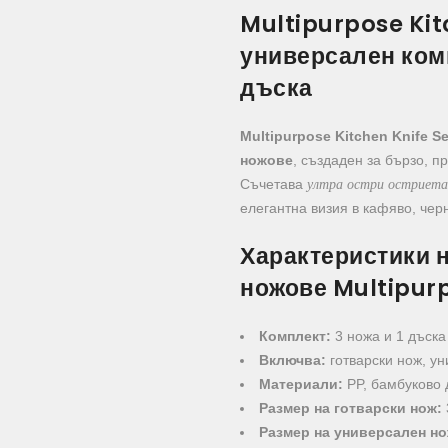
Multipurpose Kit
универсален ком
дъска
Multipurpose Kitchen Knife Se
ножове
, създаден за бързо, п
ултра остри остриет
Съчетава
елегантна визия в кафяво, чер
Характеристики 
ножове Multipurp
Комплект:
3 ножа и 1 дъска
Включва:
готварски нож, ун
Материали:
PP, бамбуково
Размер на готварски нож:
Размер на универсален но