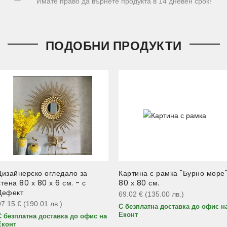
Имате право да върнете продукта в 14 дневен срок!
ПОДОБНИ ПРОДУКТИ
Дизайнерско огледало за
Картина с рамка "Бурно море
стена 80 х 80 х 6 см. - с
80 х 80 см.
Дефект
69.02
€
(135.00
лв.
)
97.15
€
(190.01
лв.
)
С безплатна доставка до офис н
Еконт
С безплатна доставка до офис на
Еконт