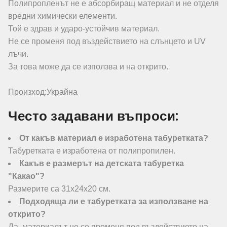
Полипропленът не е абсорбиращ материал и не отделя
вредни химически елементи.
Той е здрав и ударо-устойчив материал.
Не се променя под въздействието на слънцето и UV
лъчи.
За това може да се използва и на открито.
Произход:Украйна
Често задавани въпроси:
От какъв материал е изработена табуретката?
Табуретката е изработена от полипропилен.
Какъв е размерът на детската табуретка
"Какао"?
Размерите са 31х24х20 см.
Подходяща ли е табуретката за използване на
открито?
Да, материалът не се променя под въздействието на