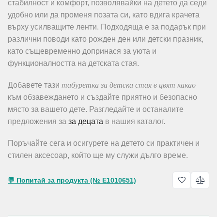
стабилност и комфорт, позволявайки на детето да седи
удобно или да променя позата си, като вдига крачета
върху усилващите ленти. Подходяща е за подарък при
различни поводи като рожден ден или детски празник,
като същевременно допринася за уюта и
функционалността на детската стая.
табуретка за детска стая в цвят какао
Добавете тази
към обзавеждането и създайте приятно и безопасно
място за вашето дете. Разгледайте и останалите
предложения за
за децата
в нашия каталог.
Поръчайте сега и осигурете на детето си практичен и
стилен аксесоар, който ще му служи дълго време.
💬 Попитай за продукта (№ E1010651)