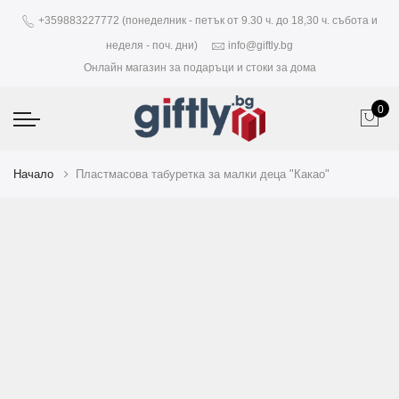
+359883227772 (понеделник - петък от 9.30 ч. до 18,30 ч. събота и
неделя - поч. дни)
info@giftly.bg
Онлайн магазин за подаръци и стоки за дома
0
Начало
Пластмасова табуретка за малки деца "Какао"