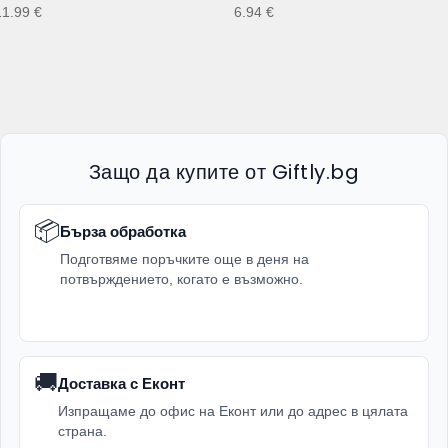
11.99
€
6.94
€
Защо да купите от Giftly.bg
📦
Бърза обработка
Подготвяме поръчките още в деня на
потвърждението, когато е възможно.
🚚
Доставка с Еконт
Изпращаме до офис на Еконт или до адрес в цялата
страна.