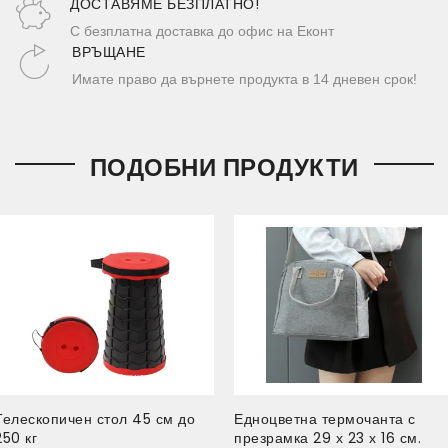
ДОСТАВЯМЕ БЕЗПЛАТНО!
С безплатна доставка до офис на Еконт
ВРЪЩАНЕ
Имате право да върнете продукта в 14 дневен срок!
ПОДОБНИ ПРОДУКТИ
Телескопичен стол 45 см до
Едноцветна термочанта с
250 кг
презрамка 29 х 23 х 16 см.