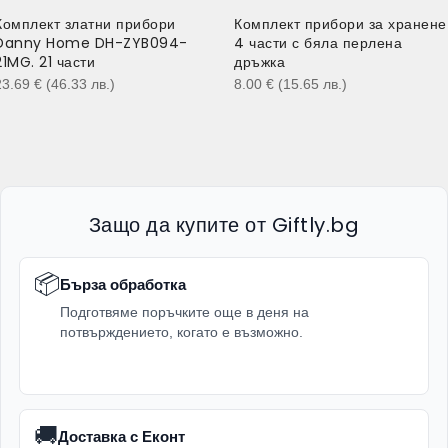
Комплект златни прибори
Комплект прибори за хранене
Danny Home DH-ZYB094-
4 части с бяла перлена
21MG. 21 части
дръжка
23.69
€
(46.33
лв.
)
8.00
€
(15.65
лв.
)
Защо да купите от Giftly.bg
📦
Бърза обработка
Подготвяме поръчките още в деня на
потвърждението, когато е възможно.
🚚
Доставка с Еконт