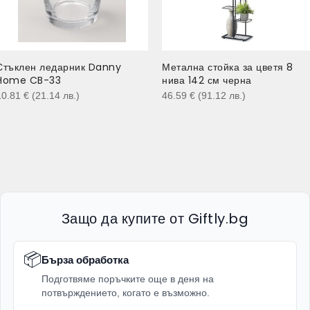
Стъклен ледарник Danny
Метална стойка за цветя 8
Home CB-33
нива 142 см черна
10.81
€
(21.14
лв.
)
46.59
€
(91.12
лв.
)
Защо да купите от Giftly.bg
📦
Бърза обработка
Подготвяме поръчките още в деня на
потвърждението, когато е възможно.