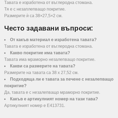
Тавата е изработена от въглеродна стомана.
Тя е с незаплепващо покритие.
Размерите ѝ са 38×27,5×2 см.
Често задавани въпроси:
От какъв материал е изработена тавата?
Тавата е изработена от въглеродна стомана.
Какво покритие има тавата?
Тавата има мраморно незалепващо покритие.
Какви са размерите на тавата?
Размерите на тавата са 38 x 27,52 см.
Подходяща ли е тавата за печене с незалепващо
покритие?
Да, тавата е с незалепващо мраморно покритие.
Какъв е артикулният номер на тази тава?
Артикулният номер е E413731.