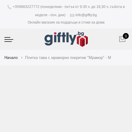
+359883227772 (понеделник - петък от 9.30 ч. до 18,30 ч. събота и
неделя - поч. дни)
info@giftly.bg
Онлайн магазин за подаръци и стоки за дома
0
Начало
Плитка тава с мраморно покритие "Мрамор" - М