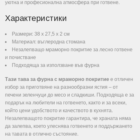
уютна и професионална атмосфера при готвене.
Характеристики
Размери: 38 х 27,5 х 2 см
Материал: въглеродна стомана
Незалепващо мраморно покритие за лесно готвене
и почистване
Подходяща за използване във фурна
Тази тава за фурна с мраморно покритие
е отличен
избор за приготвяне на разнообразни ястия – от
печени зеленчуци до месо и сладкиши. Подходяща е за
подарък на любители на готвенето, както и за всеки,
който цени удобството и качеството в кухнята.
Незалепващото покритие гарантира, че храната няма
да залепва, което улеснява готвенето и поддържането
на тавата в отлично състояние.