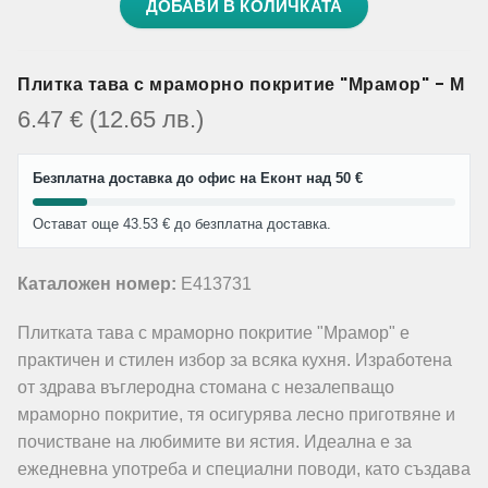
ДОБАВИ В КОЛИЧКАТА
Плитка тава с мраморно покритие "Мрамор" - М
6.47
€
(12.65
лв.
)
Безплатна доставка до офис на Еконт над 50 €
Остават още 43.53 € до безплатна доставка.
Каталожен номер:
E413731
Плитката тава с мраморно покритие "Мрамор" е
практичен и стилен избор за всяка кухня. Изработена
от здрава въглеродна стомана с незалепващо
мраморно покритие, тя осигурява лесно приготвяне и
почистване на любимите ви ястия. Идеална е за
ежедневна употреба и специални поводи, като създава