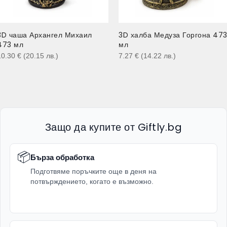
3D чаша Архангел Михаил
3D халба Медуза Горгона 47
473 мл
мл
10.30
€
(20.15
лв.
)
7.27
€
(14.22
лв.
)
Защо да купите от Giftly.bg
📦
Бърза обработка
Подготвяме поръчките още в деня на
потвърждението, когато е възможно.