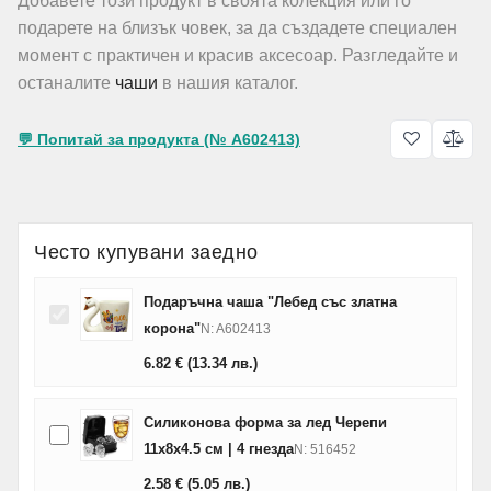
Добавете този продукт в своята колекция или го
подарете на близък човек, за да създадете специален
момент с практичен и красив аксесоар. Разгледайте и
останалите
чаши
в нашия каталог.
💬 Попитай за продукта (№ A602413)
Често купувани заедно
Подаръчна чаша "Лебед със златна
корона"
N: A602413
6.82
€
(13.34
лв.
)
Силиконова форма за лед Черепи
11x8x4.5 см | 4 гнезда
N: 516452
2.58
€
(5.05
лв.
)