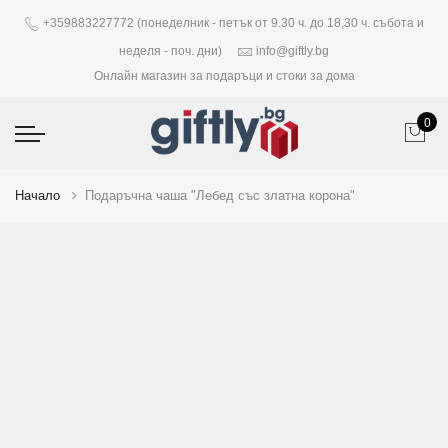
+359883227772 (понеделник - петък от 9.30 ч. до 18,30 ч. събота и
неделя - поч. дни)
info@giftly.bg
Онлайн магазин за подаръци и стоки за дома
0
Начало
Подаръчна чаша "Лебед със златна корона"