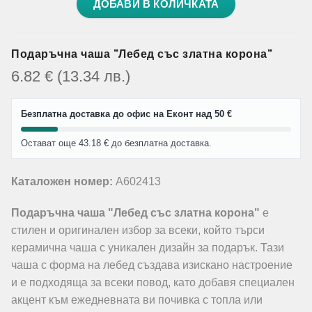
ДОБАВИ В КОЛИЧКАТА
Подаръчна чаша "Лебед със златна корона"
6.82
€
(13.34
лв.
)
Безплатна доставка до офис на Еконт над 50 €
Остават още 43.18 € до безплатна доставка.
Каталожен номер:
A602413
Подаръчна чаша "Лебед със златна корона"
е
стилен и оригинален избор за всеки, който търси
керамична чаша с уникален дизайн за подарък. Тази
чаша с форма на лебед създава изискано настроение
и е подходяща за всеки повод, като добавя специален
акцент към ежедневната ви почивка с топла или