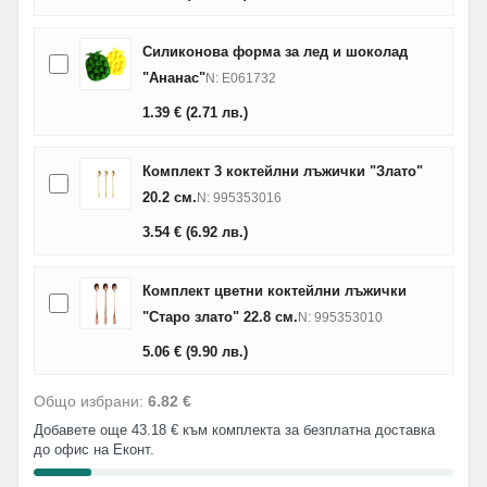
Силиконова форма за лед и шоколад
"Ананас"
N: E061732
1.39
€
(2.71
лв.
)
Комплект 3 коктейлни лъжички "Злато"
20.2 см.
N: 995353016
3.54
€
(6.92
лв.
)
Комплект цветни коктейлни лъжички
"Старо злато" 22.8 см.
N: 995353010
5.06
€
(9.90
лв.
)
Общо избрани:
6.82 €
Добавете още 43.18 € към комплекта за безплатна доставка
до офис на Еконт.