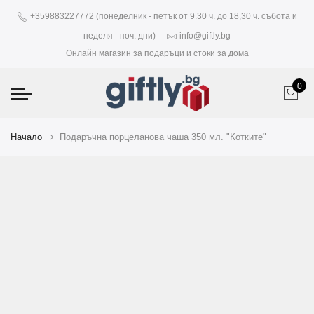
+359883227772 (понеделник - петък от 9.30 ч. до 18,30 ч. събота и
неделя - поч. дни)
info@giftly.bg
Онлайн магазин за подаръци и стоки за дома
0
Начало
Подаръчна порцеланова чаша 350 мл. "Котките"