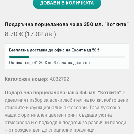
ДОБАВИ В КОЛИЧКАТА
Подаръчна порцеланова чаша 350 мл. "Котките"
8.70
€
(17.02
лв.
)
Безплатна доставка до офис на Еконт над 50 €
Остават още 41.30 € до безплатна доставка.
Каталожен номер:
A032792
Подаръчна порцеланова чаша 350 мл. "Котките"
е
идеалният избор за всеки любител на котки, който цени
стилните и функционални аксесоари. Тази луксозна
чаша с оригинален цветен принт създава уютна
атмосфера и е подходящ подарък за различни поводи
– от рожден ден до специални празници.