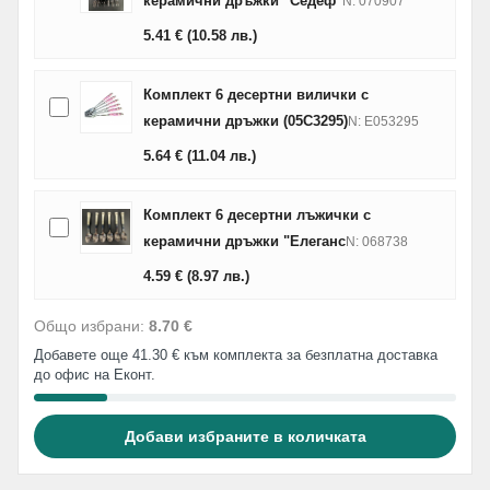
керамични дръжки "Седеф"
N: 070907
5.41
€
(10.58
лв.
)
Комплект 6 десертни вилички с
керамични дръжки (05C3295)
N: E053295
5.64
€
(11.04
лв.
)
Комплект 6 десертни лъжички с
керамични дръжки "Елеганс
N: 068738
4.59
€
(8.97
лв.
)
Общо избрани:
8.70 €
Добавете още 41.30 € към комплекта за безплатна доставка
до офис на Еконт.
Добави избраните в количката