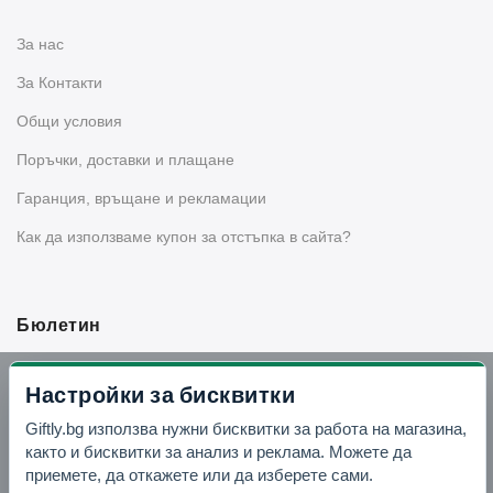
За нас
За Контакти
Общи условия
Поръчки, доставки и плащане
Гаранция, връщане и рекламации
Как да използваме купон за отстъпка в сайта?
Бюлетин
Вземи -10% отстъпка в Telegram
Настройки за бисквитки
Giftly.bg използва нужни бисквитки за работа на магазина,
Отвори Telegram
както и бисквитки за анализ и реклама. Можете да
приемете, да откажете или да изберете сами.