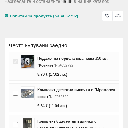
Разгледайте и останалите
чаши
в нашия каталог.
💬 Попитай за продукта (№ A032792)
Често купувани заедно
Подаръчна порцеланова чаша 350 мл.
"Котките"
N: A032792
8.70
€
(17.02
лв.
)
Комплект десертни вилички с "Мраморен
ефект"
N: E063532
5.64
€
(11.04
лв.
)
Комплект 6 десертни вилички с