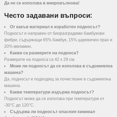
Да не се използва в микровълнова!
Често задавани въпроси:
От какъв материал е изработен подносът?
Подносът е направен от биоразградими бамбукови
фибри, съдържащи 65% бамбук, 15% царевичен прах и
20% меламин.
Какви са размерите на подноса?
Размерите на подноса са 42 х 29 см.
Може ли подносът да се използва в съдомиялна
машина?
Да, подносът е подходящ за почистване в съдомиялна
машина.
Какви температури издържа подносът?
Подносът може да се използва при температури от
-30°C до 120°C.
Съдържа ли подносът опасния химикал