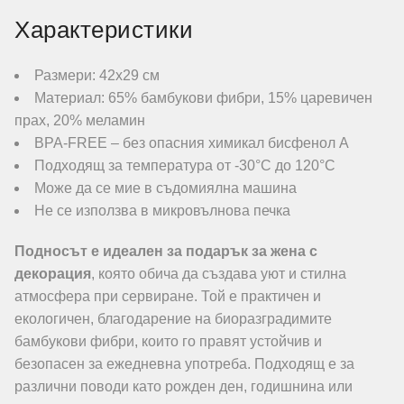
Характеристики
Размери: 42х29 см
Материал: 65% бамбукови фибри, 15% царевичен
прах, 20% меламин
BPA-FREE – без опасния химикал бисфенол А
Подходящ за температура от -30°C до 120°C
Може да се мие в съдомиялна машина
Не се използва в микровълнова печка
Подносът е идеален за подарък за жена с
декорация
, която обича да създава уют и стилна
атмосфера при сервиране. Той е практичен и
екологичен, благодарение на биоразградимите
бамбукови фибри, които го правят устойчив и
безопасен за ежедневна употреба. Подходящ е за
различни поводи като рожден ден, годишнина или