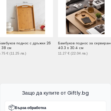
Бамбуков поднос с дръжки 26
Бамбуков поднос за сервиран
x 38 см
40.3 x 30.4 см
5.75
€
(11.25
лв.
)
11.27
€
(22.04
лв.
)
Защо да купите от Giftly.bg
📦
Бърза обработка