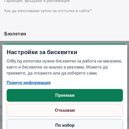
Гаранция, връщане и рекламации
Как да използваме купон за отстъпка в сайта?
Бюлетин
Вземи -10% отстъпка в Telegram
Настройки за бисквитки
Giftly.bg използва нужни бисквитки за работа на магазина,
Отвори Telegram
както и бисквитки за анализ и реклама. Можете да
приемете, да откажете или да изберете сами.
Повече информация
Приемам
Copyright © 2026 GIFTLY.BG. All rights reserved.
Отказвам
По избор
Поднос "Паунови пера" BPA-FREE