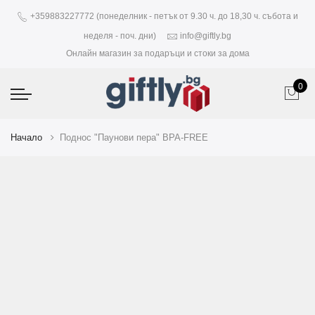
+359883227772 (понеделник - петък от 9.30 ч. до 18,30 ч. събота и
неделя - поч. дни)
info@giftly.bg
Онлайн магазин за подаръци и стоки за дома
0
Начало
Поднос "Паунови пера" BPA-FREE