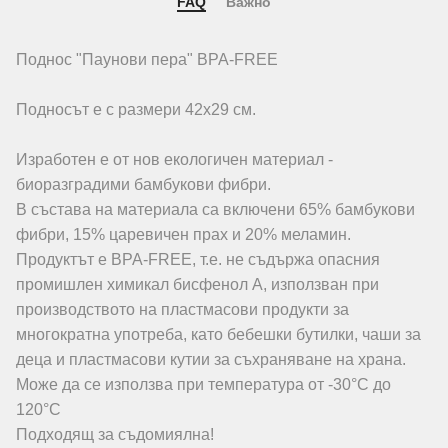
FAQ
Важно
Поднос "Паунови пера" BPA-FREE
Подносът е с размери 42х29 см.
Изработен е от нов екологичен материал -
биоразградими бамбукови фибри.
В състава на материала са включени 65% бамбукови
фибри, 15% царевичен прах и 20% меламин.
Продуктът е BPA-FREE, т.е. не съдържа опасния
промишлен химикал бисфенол А, използван при
производството на пластмасови продукти за
многократна употреба, като бебешки бутилки, чаши за
деца и пластмасови кутии за съхраняване на храна.
Може да се използва при температура от -30°C до
120°C
Подходящ за съдомиялна!