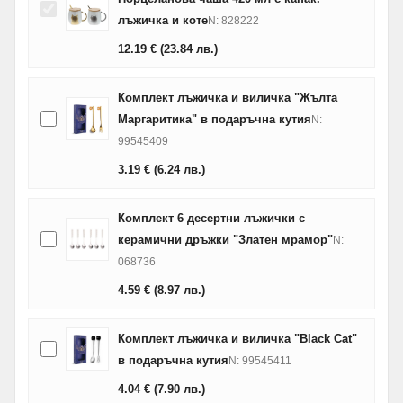
лъжичка и коте
N: 828222
12.19
€
(23.84
лв.
)
Комплект лъжичка и виличка "Жълта
Маргаритика" в подаръчна кутия
N:
99545409
3.19
€
(6.24
лв.
)
Комплект 6 десертни лъжички с
керамични дръжки "Златен мрамор"
N:
068736
4.59
€
(8.97
лв.
)
Комплект лъжичка и виличка "Black Cat"
в подаръчна кутия
N: 99545411
4.04
€
(7.90
лв.
)