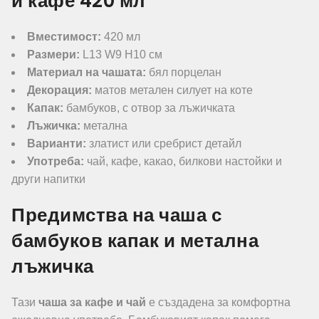
и кафе 420 мл
Вместимост:
420 мл
Размери:
L13 W9 H10 см
Материал на чашата:
бял порцелан
Декорация:
матов метален силует на коте
Капак:
бамбуков, с отвор за лъжичката
Лъжичка:
метална
Варианти:
златист или сребрист детайл
Употреба:
чай, кафе, какао, билкови настойки и
други напитки
Предимства на чаша с
бамбуков капак и метална
лъжичка
Тази
чаша за кафе и чай
е създадена за комфортна