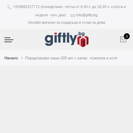
+359883227772 (понеделник - петък от 9.30 ч. до 18,30 ч. събота и
неделя - поч. дни)
info@giftly.bg
Онлайн магазин за подаръци и стоки за дома
0
Начало
Порцеланова чаша 420 мл с капак. лъжичка и коте