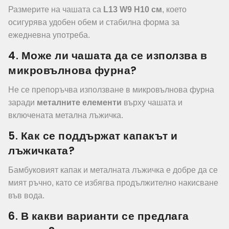
Размерите на чашата са
L13 W9 H10 см
, което
осигурява удобен обем и стабилна форма за
ежедневна употреба.
4. Може ли чашата да се използва в
микровълнова фурна?
Не се препоръчва използване в микровълнова фурна
заради
металните елементи
върху чашата и
включената метална лъжичка.
5. Как се поддържат капакът и
лъжичката?
Бамбуковият капак и металната лъжичка е добре да се
мият ръчно, като се избягва продължително накисване
във вода.
6. В какви варианти се предлага