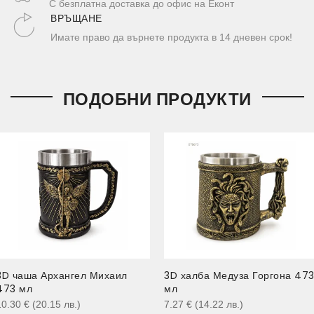
С безплатна доставка до офис на Еконт
ВРЪЩАНЕ
Имате право да върнете продукта в 14 дневен срок!
ПОДОБНИ ПРОДУКТИ
3D чаша Архангел Михаил
3D халба Медуза Горгона 47
473 мл
мл
10.30
€
(20.15
лв.
)
7.27
€
(14.22
лв.
)