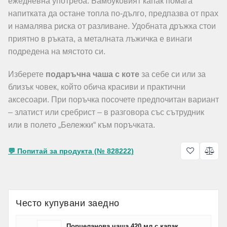
ежедневна употреба. Бамбуковият капак помага
напитката да остане топла по-дълго, предпазва от прах
и намалява риска от разливане. Удобната дръжка стои
приятно в ръката, а металната лъжичка е винаги
подредена на мястото си.
Изберете
подаръчна чаша с коте
за себе си или за
близък човек, който обича красиви и практични
аксесоари. При поръчка посочете предпочитан вариант
– златист или сребрист – в разговора със сътрудник
или в полето „Бележки“ към поръчката.
💬 Попитай за продукта (№ 828222)
Често купувани заедно
Порцеланова чаша 420 мл с капак.