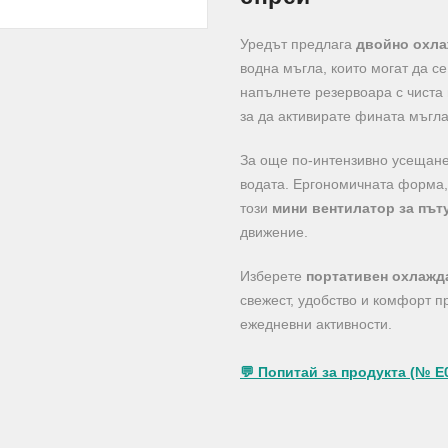
Уредът предлага
двойно охл
водна мъгла, които могат да с
напълнете резервоара с чиста 
за да активирате фината мъгла
За още по-интензивно усещане
водата. Ергономичната форма,
този
мини вентилатор за път
движение.
Изберете
портативен охлажд
свежест, удобство и комфорт пр
ежедневни активности.
💬 Попитай за продукта (№ E