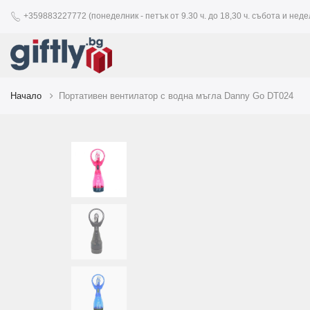
+359883227772 (понеделник - петък от 9.30 ч. до 18,30 ч. събота и недел
Начало
Портативен вентилатор с водна мъгла Danny Go DT024