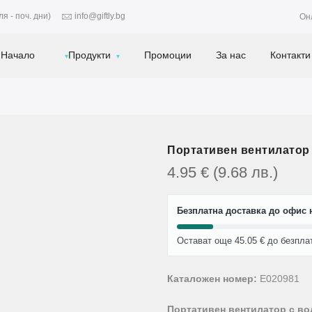
я - поч. дни)
info@giftly.bg
Он
Начало
Продукти
Промоции
За нас
Контакти
Портативен вентилатор
4.95
€
(9.68
лв.
)
Безплатна доставка до офис н
Остават още 45.05 € до безпла
Каталожен номер:
E020981
Портативен вентилатор с во