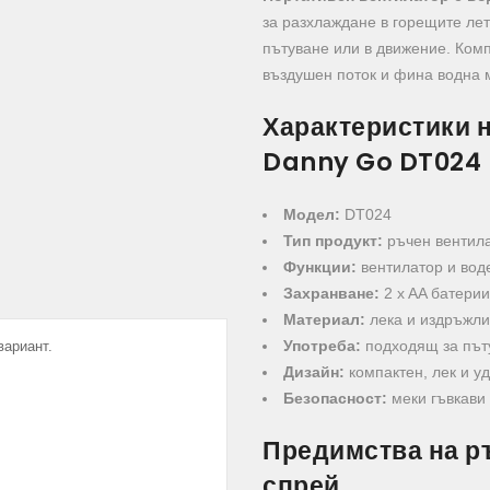
за разхлаждане в горещите летн
пътуване или в движение. Ком
въздушен поток и фина водна м
Характеристики 
Danny Go DT024
Модел:
DT024
Тип продукт:
ръчен вентила
Функции:
вентилатор и вод
Захранване:
2 x AA батерии
Материал:
лека и издръжли
Употреба:
подходящ за пъту
вариант.
Дизайн:
компактен, лек и у
Безопасност:
меки гъвкави
Предимства на р
спрей