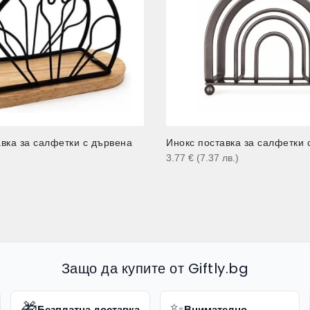
вка за салфетки с дървена
Инокс поставка за салфетки 
3.77
€
(7.37
лв.
)
)
Защо да купите от Giftly.bg
🎁
✨
Безплатна доставка
Внимателно