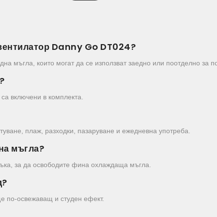
 вентилатор Danny Go DT024?
на мъгла, които могат да се използват заедно или поотделно за п
?
 са включени в комплекта.
ътуване, плаж, разходки, пазаруване и ежедневна употреба.
дна мъгла?
съка, за да освободите фина охлаждаща мъгла.
д?
ще по-освежаващ и студен ефект.