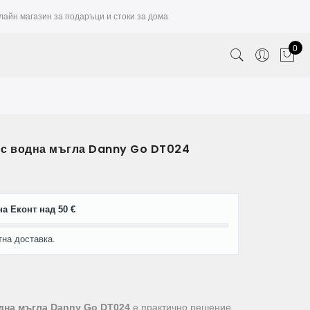
лайн магазин за подаръци и стоки за дома
0
 с водна мъгла Danny Go DT024
а Еконт над 50 €
тна доставка.
дна мъгла Danny Go DT024
е практично решение