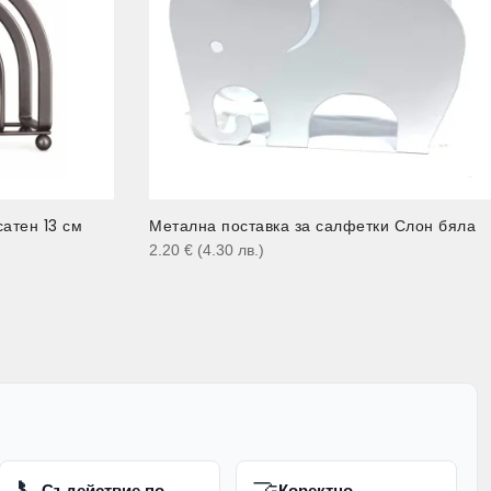
сатен 13 см
Метална поставка за салфетки Слон бяла
2.20
€
(4.30
лв.
)
📞
🤝
Съдействие по
Коректно