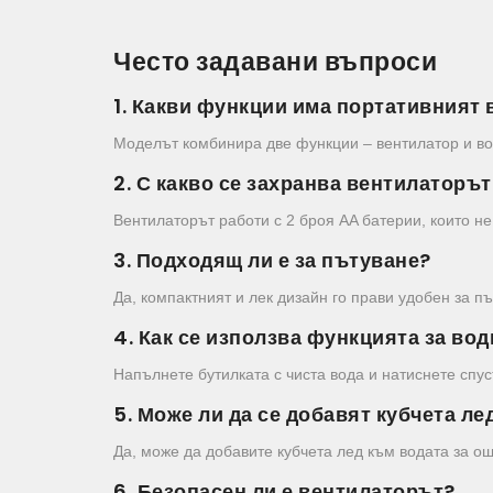
Често задавани въпроси
1. Какви функции има портативният
Моделът комбинира две функции – вентилатор и вод
2. С какво се захранва вентилаторът
Вентилаторът работи с 2 броя AA батерии, които не
3. Подходящ ли е за пътуване?
Да, компактният и лек дизайн го прави удобен за п
4. Как се използва функцията за во
Напълнете бутилката с чиста вода и натиснете спу
5. Може ли да се добавят кубчета ле
Да, може да добавите кубчета лед към водата за о
6. Безопасен ли е вентилаторът?