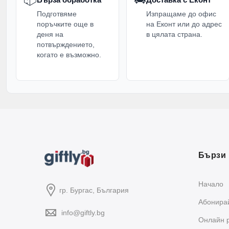
Подготвяме
Изпращаме до офис
поръчките още в
на Еконт или до адрес
деня на
в цялата страна.
потвърждението,
когато е възможно.
Бързи 
Начало
гр. Бургас, България
Абонирай
info@giftly.bg
Oнлайн 