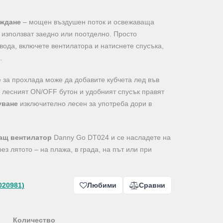
аждане
– мощен въздушен поток и освежаваща
е използват заедно или поотделно. Просто
вода, включете вентилатора и натиснете спусъка,
.
 за прохлада може да добавите кубчета лед във
 лесният ON/OFF бутон и удобният спусък правят
уване
изключително лесен за употреба дори в
ащ вентилатор
Danny Go DT024 и се насладете на
ез лятото – на плажа, в града, на път или при
020981)
Любими
Сравни
Количество