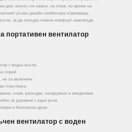
и дни, когато сте навън, на плаж, по време на
пактният ръчен дизайн комбинира освежаващ
ъгла, за да осигури повече комфорт навсякъде.
на портативен вентилатор
тор с водна мъгла
ен спрей
, не са включени
ва пластмаса
ване, плаж, разходки, пазаруване и ежедневие
добен за държане с една ръка
 перки и безопасна дюза
ъчен вентилатор с воден