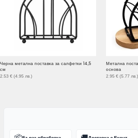
Черна метална поставка за салфетки 14,5
Метална поста
см
основа
2.53
€
(4.95
лв.
)
2.95
€
(5.77
лв.
📦
🚚
Бърза обработка
Доставка с Еконт