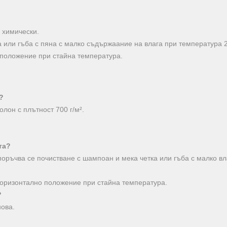
а химически.
 или гъба с пяна с малко съдържаание на влага при температура 2
 положение при стайна температура.
?
олон с плътност 700 г/м².
та?
поръчва се почистване с шампоан и мека четка или гъба с малко вл
хоризонтално положение при стайна температура.
?
нова.