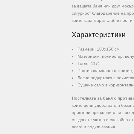
за вашата баня или друг мокър
сигурност благодарение на пр
които гарантират стабилност и 
Характеристики
Размери: 100х150 см
Материали: полиестер, велу
Тегло: 1171 г
Противохлъзгащо покритие,
Лесна поддръжка с почиства
Сушене само в хоризонталн
Постелката за баня с проти
който цени удобството и безоп
приятели при специални поводи
създавате уютна и спокойна а
влага и подхлъзвания.