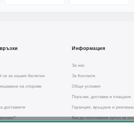
връзки
Информация
За нас
 се за нашия бюлетин
За Контакти
решаване на спорове
Общи условия
Поръчки, доставки и плащане
а доставките
Гаранция, връщане и реклама
оръчам?
Как да използваме купон за отс
сайта?
 за поверителност