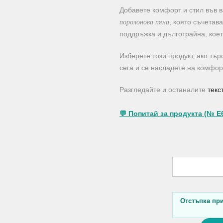
Добавете комфорт и стил във 
поролонова пяна
, която съчетав
поддръжка и дълготрайна, коет
Изберете този продукт, ако тъ
сега и се насладете на комфор
Разгледайте и останалите
текс
💬 Попитай за продукта (№ E
Отстъпка при 