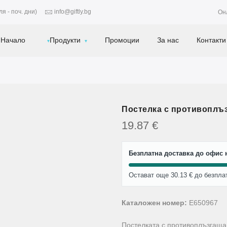
я - поч. дни)
info@giftly.bg
Он
Начало
Продукти
Промоции
За нас
Контакти
Постелка с противоплъз
19.87
€
Безплатна доставка до офис н
Остават още 30.13 € до безпла
Каталожен номер:
E650967
Постелката с противоплъзгаща