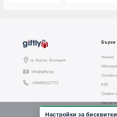
Бързи 
Начало
гр. Бургас, България
Абонирай
info@giftly.bg
Oнлайн 
+359883227772
КЗП
График н
Как да п
Политика
Настройки за бисквитки