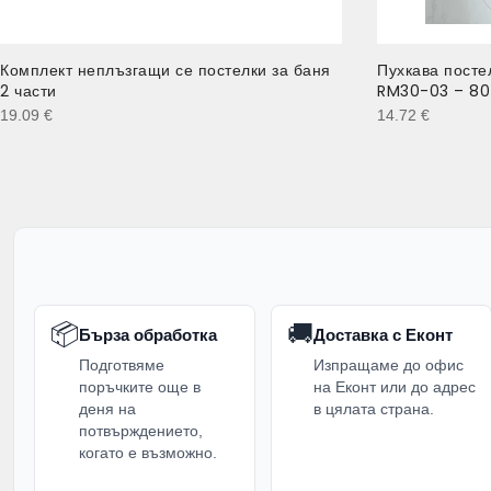
Комплект неплъзгащи се постелки за баня
Пухкава пост
2 части
RM30-03 – 80 
19.09
€
14.72
€
📦
🚚
Бърза обработка
Доставка с Еконт
Подготвяме
Изпращаме до офис
поръчките още в
на Еконт или до адрес
деня на
в цялата страна.
потвърждението,
когато е възможно.