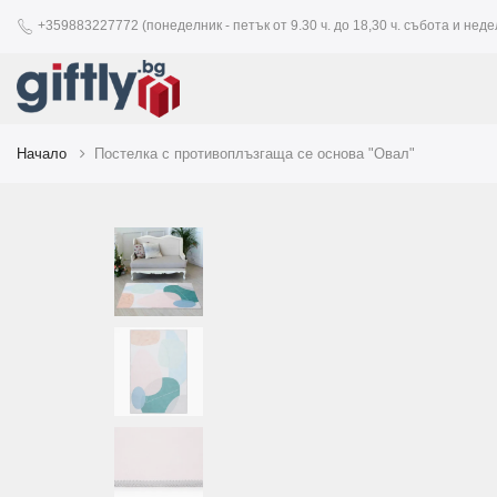
+359883227772 (понеделник - петък от 9.30 ч. до 18,30 ч. събота и недел
Начало
Постелка с противоплъзгаща се основа "Овал"