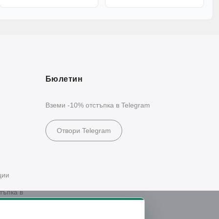
Бюлетин
Вземи -10% отстъпка в Telegram
Отвори Telegram
ции
тъпка в