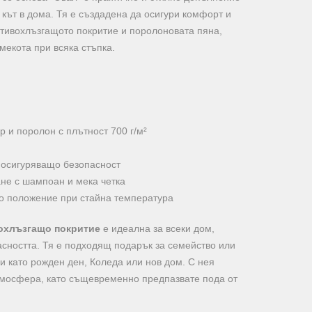
 кът в дома. Тя е създадена да осигури комфорт и
отивохлъзгащото покритие и поролоновата пяна,
мекота при всяка стъпка.
р и поролон с плътност 700 г/м²
 осигуряващо безопасност
не с шампоан и мека четка
о положение при стайна температура
вохлъзгащо покритие
е идеална за всеки дом,
асността. Тя е подходящ подарък за семейство или
 като рожден ден, Коледа или нов дом. С нея
тмосфера, като същевременно предпазвате пода от