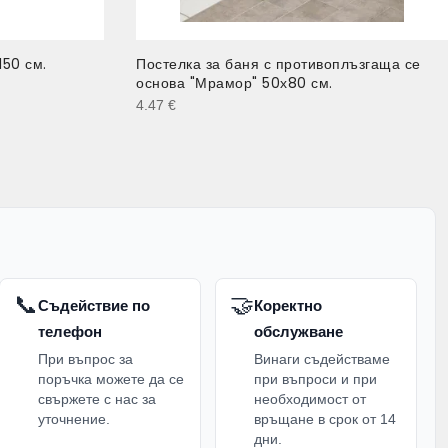
150 см.
Постелка за баня с противоплъзгаща се
основа "Мрамор" 50х80 см.
4.47
€
📞
🤝
Съдействие по
Коректно
телефон
обслужване
При въпрос за
Винаги съдействаме
поръчка можете да се
при въпроси и при
свържете с нас за
необходимост от
уточнение.
връщане в срок от 14
дни.