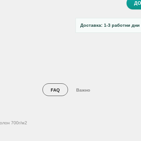
ДО
Доставка: 1-3 работни дни
FAQ
Важно
ролон 700г/м2