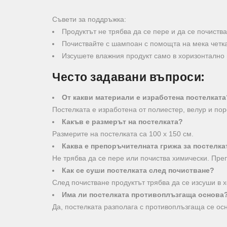
Съвети за поддръжка:
Продуктът не трябва да се пере и да се почиств
Почиствайте с шампоан с помощта на мека четка
Изсушете влажния продукт само в хоризонтално
Често задавани въпроси:
От какви материали е изработена постелката
Постелката е изработена от полиестер, велур и пор
Какъв е размерът на постелката?
Размерите на постелката са 100 х 150 см.
Каква е препоръчителната грижа за постелка
Не трябва да се пере или почиства химически. Пре
Как се суши постелката след почистване?
След почистване продуктът трябва да се изсуши в 
Има ли постелката противоплъзгаща основа
Да, постелката разполага с противоплъзгаща се ос