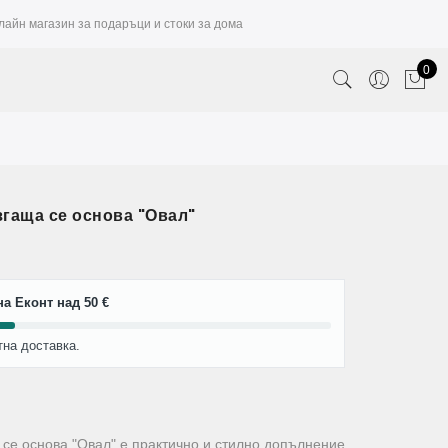
лайн магазин за подаръци и стоки за дома
0
гаща се основа "Овал"
а Еконт над 50 €
тна доставка.
 се основа "Овал" е практично и стилно допълнение