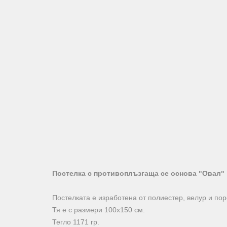
Постелка с противоплъзгаща се основа "Овал"
Постелката е изработена от полиестер, велур и по
Тя е с размери 100х150 см.
Тегло 1171 гр.