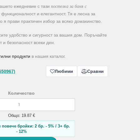
постелка за баня с
вашето ежедневие с тази
а функционалност и елегантност. Тя е лесна за
о я прави практичен избор за всяко домакинство.
рсите удобство и сигурност за вашия дом. Поръчайте
т и безопасност всеки ден.
тилни продукти
в нашия каталог.
650967)
Любими
Сравни
Количество
Общо: 19.87 €
повече бройки: 2 бр. - 5% / 3+ бр.
- 12%