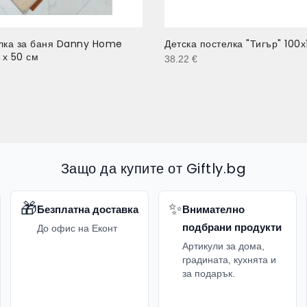
елка за баня Danny Home
Детска постелка "Тигър" 100х
х 50 см
38.22
€
Защо да купите от Giftly.bg
🎁
✨
Безплатна доставка
Внимателно
подбрани продукти
До офис на Еконт
Артикули за дома,
градината, кухнята и
за подарък.