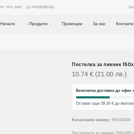
я - поч. дни)
info@giftly.bg
Он
Начало
Продукти
Промоции
За нас
Контакти
Постелка за пикник 150
10.74
€
(21.00
лв.
)
Безплатна доставка до офис н
Остават още 39.26 € до безпла
Каталожен номер:
99434306
Постелката за пикник 150х200 