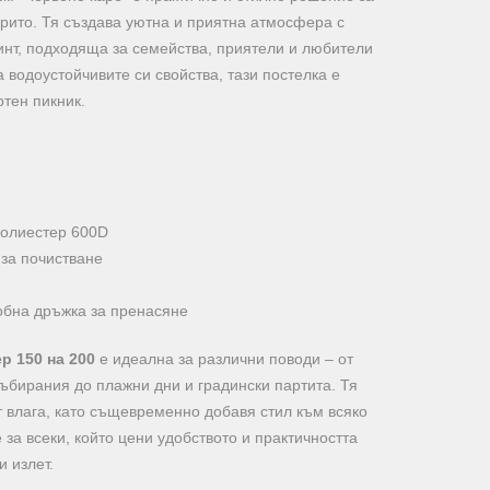
крито. Тя създава уютна и приятна атмосфера с
инт, подходяща за семейства, приятели и любители
 водоустойчивите си свойства, тази постелка е
тен пикник.
полиестер 600D
за почистване
обна дръжка за пренасяне
р 150 на 200
е идеална за различни поводи – от
ъбирания до плажни дни и градински партита. Тя
 влага, като същевременно добавя стил към всяко
 за всеки, който цени удобството и практичността
и излет.