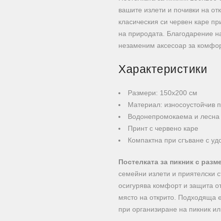
вашите излети и почивки на от
класическия си червен каре пр
на природата. Благодарение на
незаменим аксесоар за комфор
Характеристики
Размери: 150х200 см
Материал: износоустойчив 
Водонепромокаема и лесна 
Принт с червено каре
Компактна при сгъване с уд
Постелката за пикник с разме
семейни излети и приятелски с
осигурява комфорт и защита от
място на открито. Подходяща е
при организиране на пикник ил