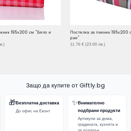
икник 195х200 см "Бяло и
Постелка за пикник 195х200 
рае"
в.
)
11.76
€
(23.00
лв.
)
Защо да купите от Giftly.bg
🎁
✨
Безплатна доставка
Внимателно
подбрани продукти
До офис на Еконт
Артикули за дома,
градината, кухнята и
за подарък.