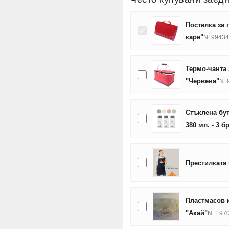
Постелка за 
каре"
N: 9943
Термо-чанта 
"Червена"
N:
Стъклена бу
380 мл. - 3 бр
Престилката
Пластмасов к
"Акай"
N: E97