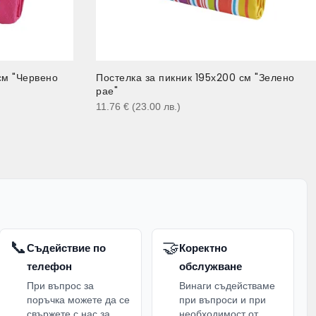
см "Червено
Постелка за пикник 195х200 см "Зелено
рае"
11.76
€
(23.00
лв.
)
📞
🤝
Съдействие по
Коректно
телефон
обслужване
При въпрос за
Винаги съдействаме
поръчка можете да се
при въпроси и при
свържете с нас за
необходимост от