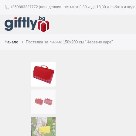
+359883227772 (понеделник - петък от 9.30 ч. до 18,30 ч. събота и недел
Начало
Постелка за пикник 150х200 см "Червено каре"