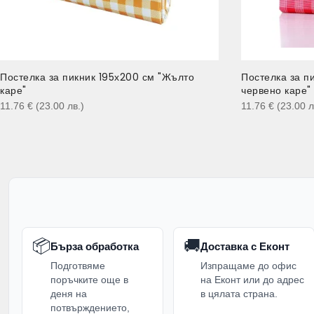
Постелка за пикник 195х200 см "Жълто
Постелка за п
каре"
червено каре"
11.76
€
(23.00
лв.
)
11.76
€
(23.00
л
📦
🚚
Бърза обработка
Доставка с Еконт
Подготвяме
Изпращаме до офис
поръчките още в
на Еконт или до адрес
деня на
в цялата страна.
потвърждението,