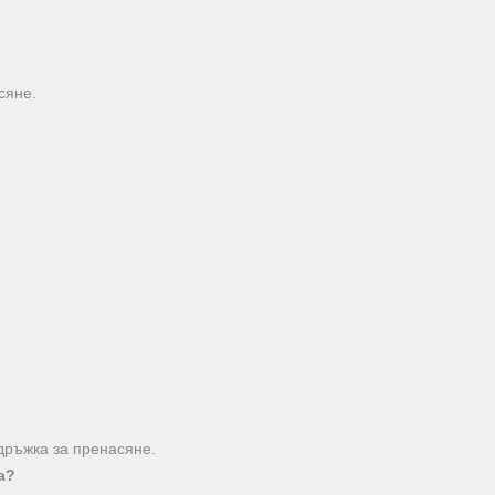
сяне.
 дръжка за пренасяне.
а?