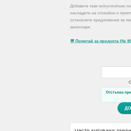
водоустойчива по
Добавете тази
насладете на спокойни и прия
останалите предложения за пик
аксесоари.
💬 Попитай за продукта (№ 9
О
Отстъпка при 
ДО
Често купувани заед