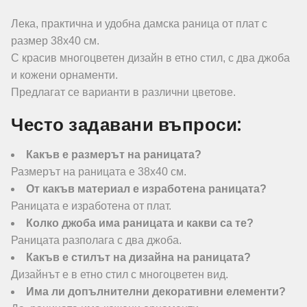
Лека, практична и удобна дамска раница от плат с
размер 38х40 см.
С красив многоцветен дизайн в етно стил, с два джоба
и кожени орнаменти.
Предлагат се варианти в различни цветове.
Често задавани въпроси:
Какъв е размерът на раницата?
Размерът на раницата е 38х40 см.
От какъв материал е изработена раницата?
Раницата е изработена от плат.
Колко джоба има раницата и какви са те?
Раницата разполага с два джоба.
Какъв е стилът на дизайна на раницата?
Дизайнът е в етно стил с многоцветен вид.
Има ли допълнителни декоративни елементи?