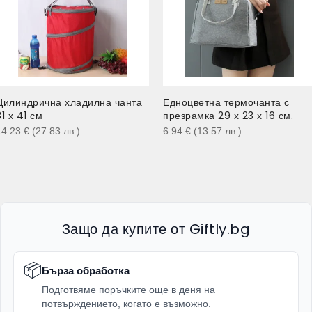
Цилиндрична хладилна чанта
Едноцветна термочанта с
31 х 41 см
презрамка 29 х 23 х 16 см.
14.23
€
(27.83
лв.
)
6.94
€
(13.57
лв.
)
Защо да купите от Giftly.bg
📦
Бърза обработка
Подготвяме поръчките още в деня на
потвърждението, когато е възможно.