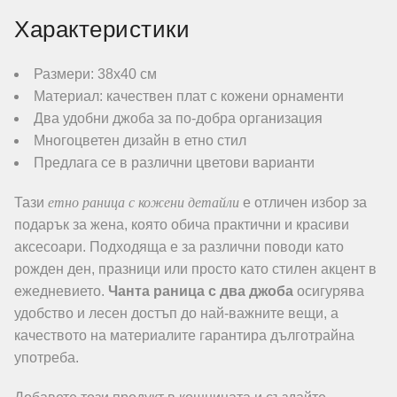
Характеристики
Размери: 38х40 см
Материал: качествен плат с кожени орнаменти
Два удобни джоба за по-добра организация
Многоцветен дизайн в етно стил
Предлага се в различни цветови варианти
етно раница с кожени детайли
Тази
е отличен избор за
подарък за жена, която обича практични и красиви
аксесоари. Подходяща е за различни поводи като
рожден ден, празници или просто като стилен акцент в
ежедневието.
Чанта раница с два джоба
осигурява
удобство и лесен достъп до най-важните вещи, а
качеството на материалите гарантира дълготрайна
употреба.