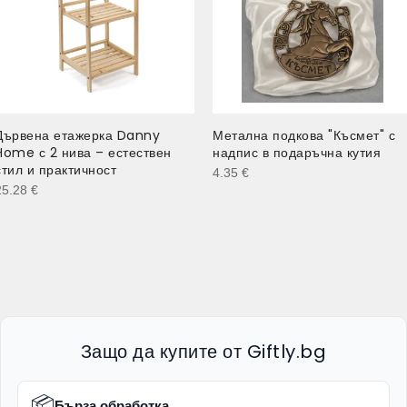
Дървена етажерка Danny
Метална подкова "Късмет" с
Home с 2 нива – естествен
надпис в подаръчна кутия
стил и практичност
4.35
€
25.28
€
Защо да купите от Giftly.bg
📦
Бърза обработка