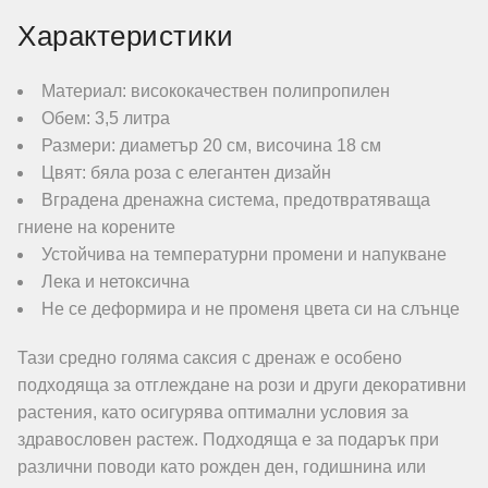
Характеристики
Материал: висококачествен полипропилен
Обем: 3,5 литра
Размери: диаметър 20 см, височина 18 см
Цвят: бяла роза с елегантен дизайн
Вградена дренажна система, предотвратяваща
гниене на корените
Устойчива на температурни промени и напукване
Лека и нетоксична
Не се деформира и не променя цвета си на слънце
Тази средно голяма саксия с дренаж е особено
подходяща за отглеждане на рози и други декоративни
растения, като осигурява оптимални условия за
здравословен растеж. Подходяща е за подарък при
различни поводи като рожден ден, годишнина или