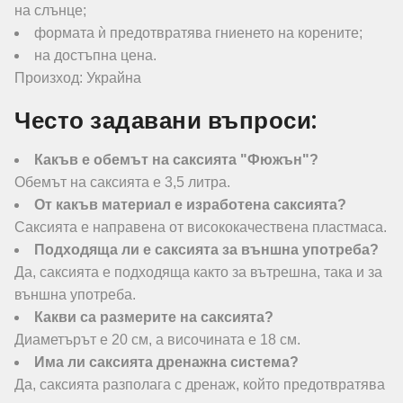
на слънце;
формата ѝ предотвратява гниенето на корените;
на достъпна цена.
Произход: Украйна
Често задавани въпроси:
Какъв е обемът на саксията "Фюжън"?
Обемът на саксията е 3,5 литра.
От какъв материал е изработена саксията?
Саксията е направена от висококачествена пластмаса.
Подходяща ли е саксията за външна употреба?
Да, саксията е подходяща както за вътрешна, така и за
външна употреба.
Какви са размерите на саксията?
Диаметърът е 20 см, а височината е 18 см.
Има ли саксията дренажна система?
Да, саксията разполага с дренаж, който предотвратява