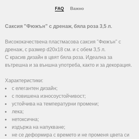
FAQ
Важно
Саксия "Фюжън" с дренаж, бяла роза 3,5 л.
Висококачествена пластмасова саксия "Фюжън" с
дренаж, с размер d20х18 см. и с обем 3,5 л.
С красив дизайн в цвят бяла роза. Идеална за
вътрешна и за външна употреба, както и за декорация.
Характеристики:
с елегантен дизайн;
с повишена износоустойчивост;
устойчива на температурни промени;
лека;
нетоксична;
издържа на напукване;
не се деформира с времето и не променя цвета си