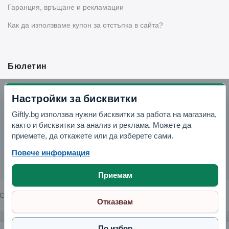
Гаранция, връщане и рекламации
Как да използваме купон за отстъпка в сайта?
Бюлетин
Вземи -10% отстъпка в Telegram
Настройки за бисквитки
Giftly.bg използва нужни бисквитки за работа на магазина,
Отвори Telegram
както и бисквитки за анализ и реклама. Можете да
приемете, да откажете или да изберете сами.
Повече информация
Приемам
Copyright © 2026 GIFTLY.BG. All rights reserved.
Отказвам
По избор