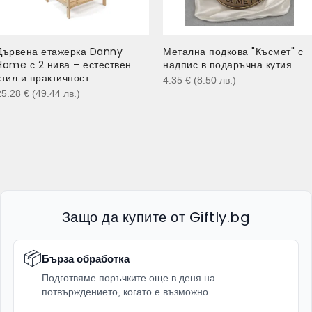
Дървена етажерка Danny
Метална подкова "Късмет" с
Home с 2 нива – естествен
надпис в подаръчна кутия
стил и практичност
4.35
€
(8.50
лв.
)
25.28
€
(49.44
лв.
)
Защо да купите от Giftly.bg
📦
Бърза обработка
Подготвяме поръчките още в деня на
потвърждението, когато е възможно.