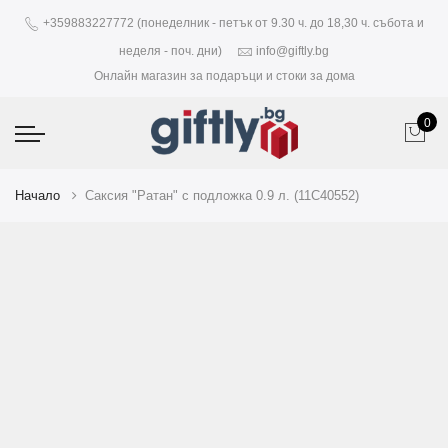
+359883227772 (понеделник - петък от 9.30 ч. до 18,30 ч. събота и
неделя - поч. дни)
info@giftly.bg
Онлайн магазин за подаръци и стоки за дома
0
Начало
Саксия "Ратан" с подложка 0.9 л. (11C40552)