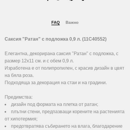
FAQ
Важно
Саксия "Ратан" с подложка 0,9 л. (11C40552)
Елегантна, декорирана саксия "Ратан" с подложка, с
размер 12х11 см. и с обем 0,9 л.
Изработена е от полипропилен, с красив дизайн в цвят
на бяла роза.
Подходяща за декорация на стаи и на градини.
Предимства:
дизайн под формата на плетка от ратан;
плътни стени, предпазващи корените на растенията
от хипотермия;
предотвратява събирането на влага, благодарение