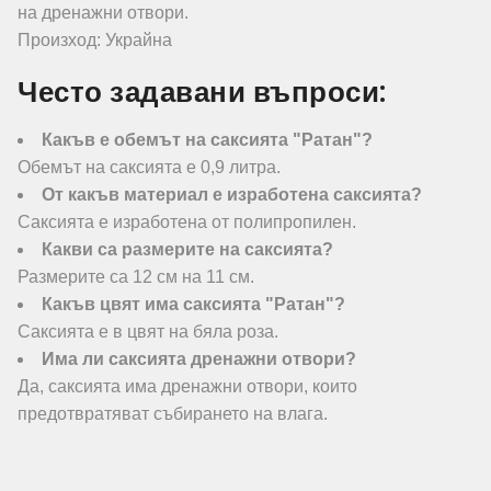
на дренажни отвори.
Произход: Украйна
Често задавани въпроси:
Какъв е обемът на саксията "Ратан"?
Обемът на саксията е 0,9 литра.
От какъв материал е изработена саксията?
Саксията е изработена от полипропилен.
Какви са размерите на саксията?
Размерите са 12 см на 11 см.
Какъв цвят има саксията "Ратан"?
Саксията е в цвят на бяла роза.
Има ли саксията дренажни отвори?
Да, саксията има дренажни отвори, които
предотвратяват събирането на влага.