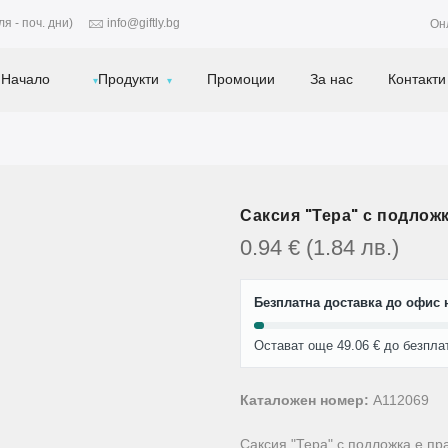
я - поч. дни)
info@giftly.bg
Он
Начало
Продукти
Промоции
За нас
Контакти
Саксия "Тера" с подложк
0.94
€
(1.84
лв.
)
Безплатна доставка до офис н
Остават още 49.06 € до безпла
Каталожен номер:
A112069
Саксия "Тера" с подложка е пр