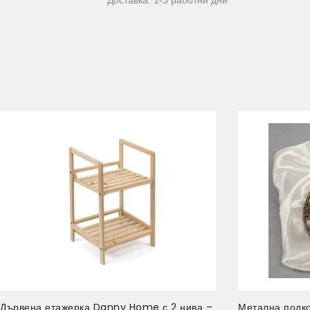
Дървена етажерка Danny Home с 2 нива –
Метална подко