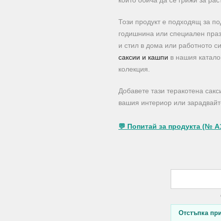
който обича да се грижи за рас
Този продукт е подходящ за по
годишнина или специален празни
и стил в дома или работното с
саксии и кашпи
в нашия каталог
колекция.
Добавете тази теракотена сакс
вашия интериор или зарадвайте
💬 Попитай за продукта (№ A
Отстъпка при 