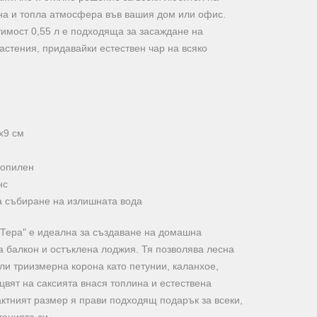
тна и топла атмосфера във вашия дом или офис.
тимост 0,55 л е подходяща за засаждане на
астения, придавайки естествен чар на всяко
х9 см
ропилен
нс
а събиране на излишната вода
Тера" е идеална за създаване на домашна
а балкон и остъклена лоджия. Тя позволява лесна
ли триизмерна корона като петунии, каланхое,
 цвят на саксията внася топлина и естествена
ктният размер я прави подходящ подарък за всеки,