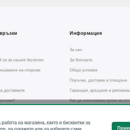
връзки
Информация
За нас
 се за нашия бюлетин
За Контакти
решаване на спорове
Общи условия
Поръчки, доставки и плащане
а доставките
Гаранция, връщане и реклама
оръчам?
Как да използваме купон за отс
сайта?
 за поверителност
а работа на магазина, както и бисквитки за
Прие
те, да откажете или да изберете сами.