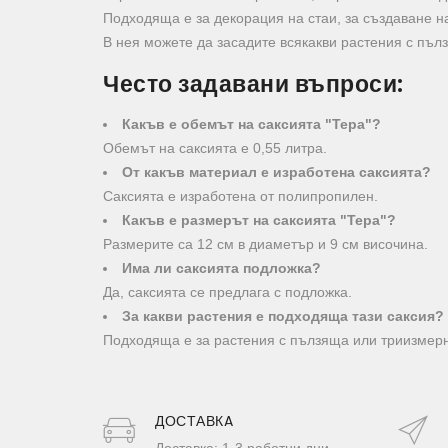
Подходяща е за декорация на стаи, за създаване 
В нея можете да засадите всякакви растения с пълз
Често задавани въпроси:
Какъв е обемът на саксията "Тера"?
Обемът на саксията е 0,55 литра.
От какъв материал е изработена саксията?
Саксията е изработена от полипропилен.
Какъв е размерът на саксията "Тера"?
Размерите са 12 см в диаметър и 9 см височина.
Има ли саксията подложка?
Да, саксията се предлага с подложка.
За какви растения е подходяща тази саксия?
Подходяща е за растения с пълзяща или триизмерна
ДОСТАВКA
Доставка: 1-3 работни дни