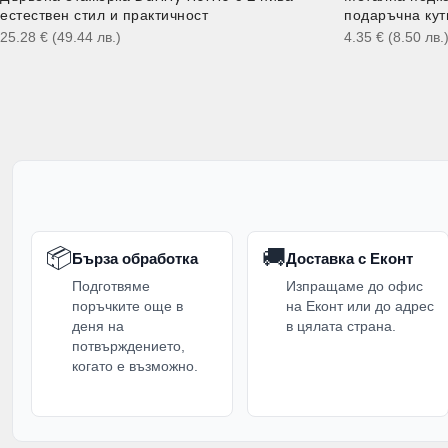
естествен стил и практичност
подаръчна кут
25.28
€
(49.44
лв.
)
4.35
€
(8.50
лв.
📦
🚚
Бърза обработка
Доставка с Еконт
Подготвяме
Изпращаме до офис
поръчките още в
на Еконт или до адрес
деня на
в цялата страна.
потвърждението,
когато е възможно.