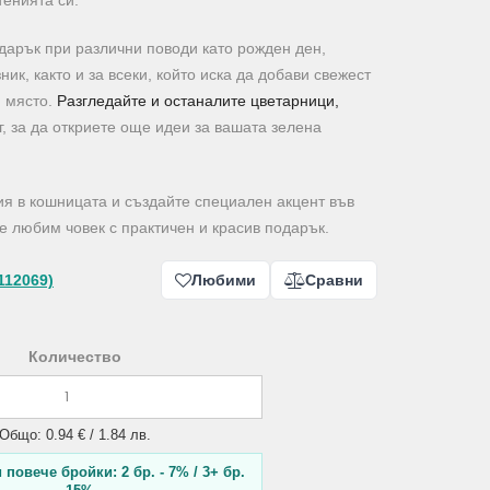
тенията си.
дарък при различни поводи като рожден ден,
к, както и за всеки, който иска да добави свежест
и място.
Разгледайте и останалите цветарници,
, за да откриете още идеи за вашата зелена
ия в кошницата и създайте специален акцент във
 любим човек с практичен и красив подарък.
112069)
Любими
Сравни
Количество
Общо: 0.94 € / 1.84 лв.
повече бройки: 2 бр. - 7% / 3+ бр.