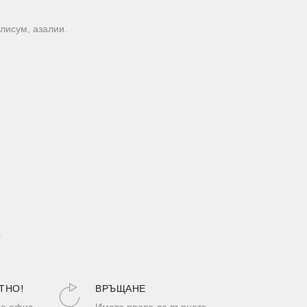
лисум, азалии.
.
ТНО!
ВРЪЩАНЕ
до офис
Имате право да върнете