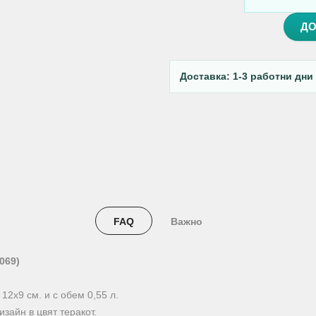
ДО
Доставка: 1-3 работни дни
FAQ
Важно
069)
12х9 см. и с обем 0,55 л.
зайн в цвят теракот.