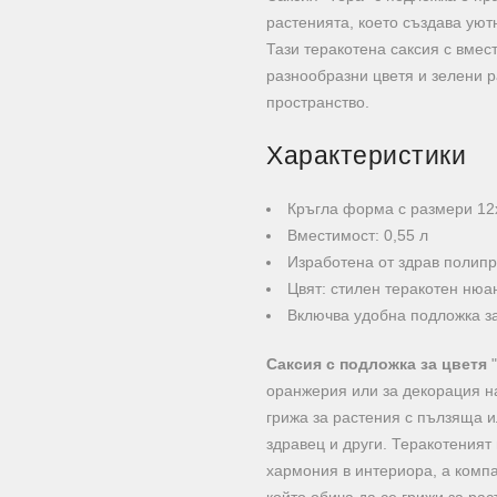
растенията, което създава ую
Тази теракотена саксия с вмес
разнообразни цветя и зелени р
пространство.
Характеристики
Кръгла форма с размери 12
Вместимост: 0,55 л
Изработена от здрав полип
Цвят: стилен теракотен нюа
Включва удобна подложка з
Саксия с подложка за цветя
"
оранжерия или за декорация н
грижа за растения с пълзяща и
здравец и други. Теракотеният
хармония в интериора, а компа