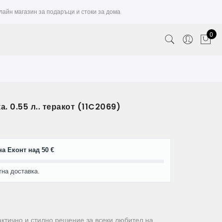
лайн магазин за подаръци и стоки за дома
0
а. 0.55 л.. теракот (11C2069)
а Еконт над 50 €
тна доставка.
актично и стилно решение за всеки любител на