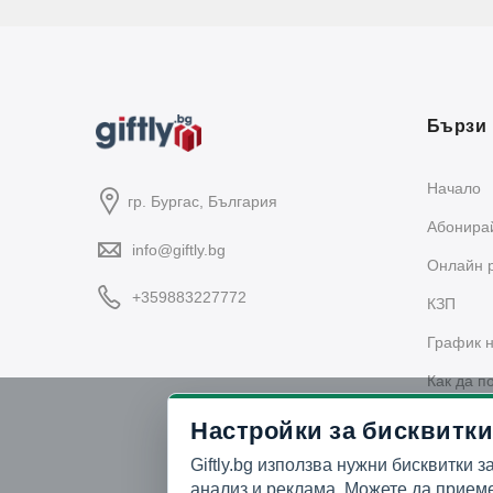
Бързи 
Начало
гр. Бургас, България
Абонирай
info@giftly.bg
Oнлайн 
+359883227772
КЗП
График н
Как да п
Политика
Настройки за бисквитки
Giftly.bg използва нужни бисквитки з
анализ и реклама. Можете да приеме