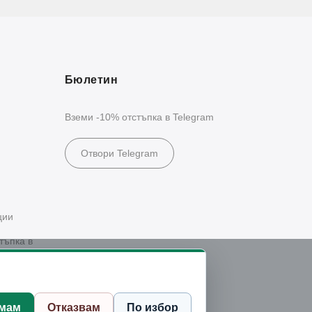
Бюлетин
Вземи -10% отстъпка в Telegram
Отвори Telegram
ции
тъпка в
мам
Отказвам
По избор