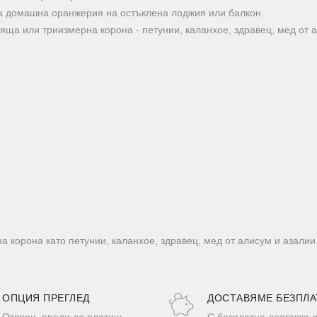
на домашна оранжерия на остъклена лоджия или балкон.
яща или триизмерна корона - петунии, каланхое, здравец, мед от а
 корона като петунии, каланхое, здравец, мед от алисум и азалии
ОПЦИЯ ПРЕГЛЕД
ДОСТАВЯМЕ БЕЗПЛА
Отвори, преди да платиш
С безплатна доставка 