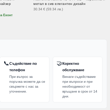
найзер
метал в сив елегантен дизайн
30.34
€
(59.34
лв.
)
на Еконт
📞
🤝
Съдействие по
Коректно
телефон
обслужване
При въпрос за
Винаги съдействаме
поръчка можете да се
при въпроси и при
свържете с нас за
необходимост от
уточнение.
връщане в срок от 14
дни.