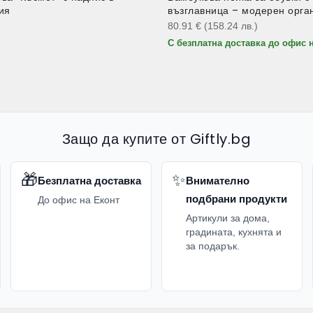
ия
възглавница – модерен орга
)
80.91
€
(158.24
лв.
)
С безплатна доставка до офис 
Защо да купите от Giftly.bg
🎁
✨
Безплатна доставка
Внимателно
подбрани продукти
До офис на Еконт
Артикули за дома,
градината, кухнята и
за подарък.