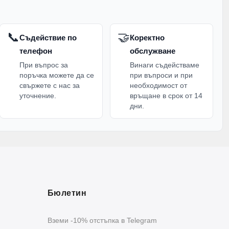
📞
🤝
Съдействие по
Коректно
телефон
обслужване
При въпрос за
Винаги съдействаме
поръчка можете да се
при въпроси и при
свържете с нас за
необходимост от
уточнение.
връщане в срок от 14
дни.
Бюлетин
Вземи -10% отстъпка в Telegram