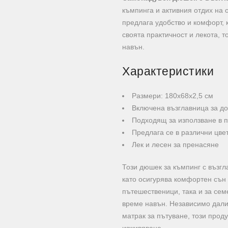
къмпинга и активния отдих на 
предлага удобство и комфорт, 
своята практичност и лекота, 
навън.
Характеристики
Размери: 180х68х2,5 см
Включена възглавница за д
Подходящ за използване в п
Предлага се в различни цве
Лек и лесен за пренасяне
Този дюшек за къмпинг с възгл
като осигурява комфортен сън
пътешественици, така и за сем
време навън. Независимо дали
матрак за пътуване, този прод