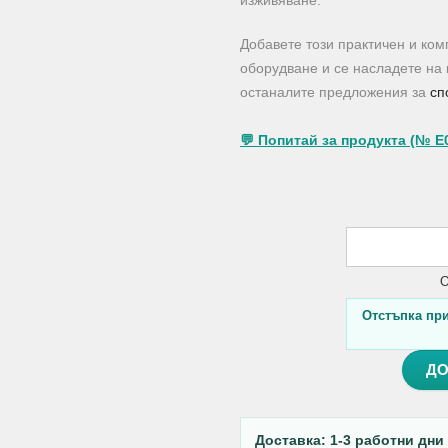
изживяване.
Добавете този практичен и ко
оборудване и се насладете на 
останалите предложения за
сп
💬 Попитай за продукта (№ E
О
Отстъпка при 
ДО
Доставка: 1-3 работни дни