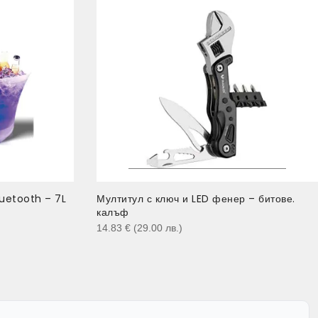
luetooth – 7L
Мултитул с ключ и LED фенер – битове.
калъф
14.83
€
(29.00
лв.
)