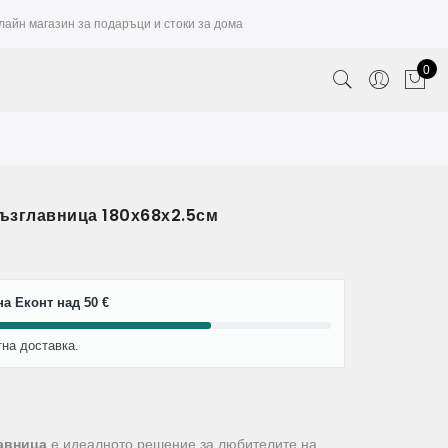
лайн магазин за подаръци и стоки за дома
0
ъзглавница 180х68х2.5см
а Еконт над 50 €
тна доставка.
авница
е идеалното решение за любителите на