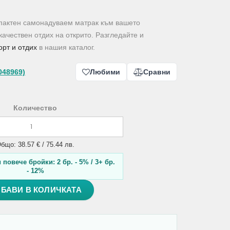
мпактен самонадуваем матрак към вашето
качествен отдих на открито. Разгледайте и
орт и отдих
в нашия каталог.
048969)
Любими
Сравни
Количество
бщо: 38.57 € / 75.44 лв.
повече бройки: 2 бр. - 5% / 3+ бр.
- 12%
БАВИ В КОЛИЧКАТА