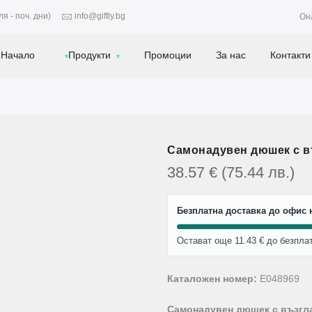
я - поч. дни)
info@giftly.bg
Он
Начало
Продукти
Промоции
За нас
Контакти
Самонадувен дюшек с в
38.57
€
(75.44
лв.
)
Безплатна доставка до офис н
Остават още 11.43 € до безпла
Каталожен номер:
E048969
Самонадувен дюшек с възгл