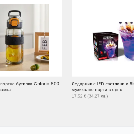
портна бутилка Calorie 800
Ледарник с LED светлини и B
ламка
музикално парти в едно
)
17.52
€
(34.27
лв.
)