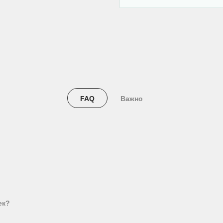
FAQ
Важно
ек?