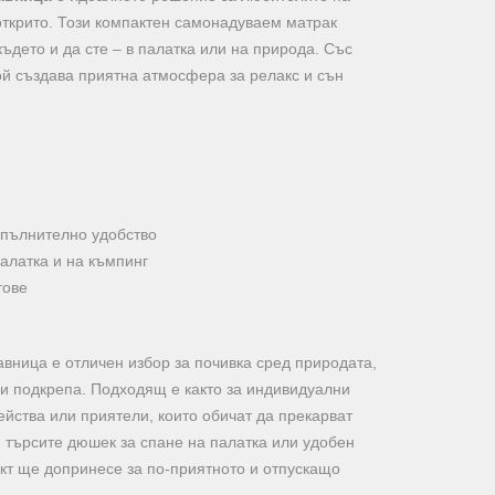
открито. Този компактен самонадуваем матрак
където и да сте – в палатка или на природа. Със
той създава приятна атмосфера за релакс и сън
опълнително удобство
алатка и на къмпинг
тове
авница е отличен избор за почивка сред природата,
 и подкрепа. Подходящ е както за индивидуални
ейства или приятели, които обичат да прекарват
 търсите дюшек за спане на палатка или удобен
укт ще допринесе за по-приятното и отпускащо