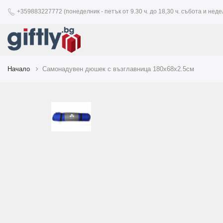
+359883227772 (понеделник - петък от 9.30 ч. до 18,30 ч. събота и недел
Начало
Самонадувен дюшек с възглавница 180х68х2.5см