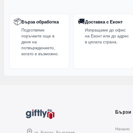
📦
🚚
Бърза обработка
Доставка с Еконт
Подготвяме
Изпращаме до офис
поръчките още в
на Еконт или до адрес
деня на
в цялата страна.
потвърждението,
когато е възможно.
Бързи 
Начало
гр. Бургас, България