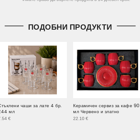
ПОДОБНИ ПРОДУКТИ
Стъклени чаши за лате 4 бр.
Керамичен сервиз за кафе 90
244 мл
мл Червено и златно
7.54
€
22.10
€