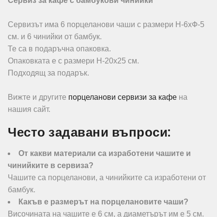
Сервиз за кафе с бамбукови чинийки
Сервизът има 6 порцеланови чаши с размери Н-6хФ-5
см. и 6 чинийки от бамбук.
Те са в подаръчна опаковка.
Опаковката е с размери Н-20х25 см.
Подходящ за подарък.
Вижте и другите
порцеланови сервизи за кафе
на
нашия сайт.
Често задавани въпроси:
От какви материали са изработени чашите и
чинийките в сервиза?
Чашите са порцеланови, а чинийките са изработени от
бамбук.
Какъв е размерът на порцелановите чаши?
Височината на чашите е 6 см, а диаметърът им е 5 см.