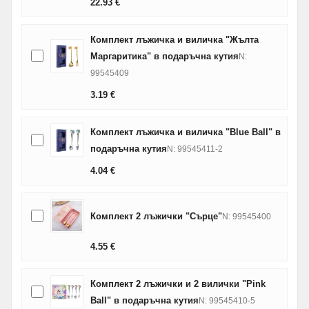
22.93
€
Комплект лъжичка и виличка "Жълта
Маргаритика" в подаръчна кутия
N:
99545409
3.19
€
Комплект лъжичка и виличка "Blue Ball" в
подаръчна кутия
N: 99545411-2
4.04
€
Комплект 2 лъжички "Сърце"
N: 99545400
4.55
€
Комплект 2 лъжички и 2 вилички "Pink
Ball" в подаръчна кутия
N: 99545410-5