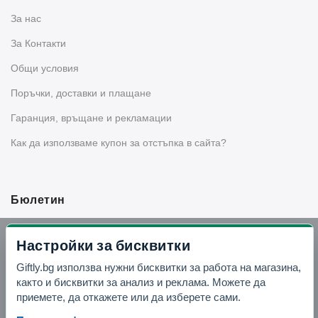
За нас
За Контакти
Общи условия
Поръчки, доставки и плащане
Гаранция, връщане и рекламации
Как да използваме купон за отстъпка в сайта?
Бюлетин
Вземи -10% отстъпка в Telegram
Настройки за бисквитки
Giftly.bg използва нужни бисквитки за работа на магазина,
Отвори Telegram
както и бисквитки за анализ и реклама. Можете да
приемете, да откажете или да изберете сами.