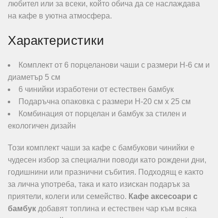
любител или за всеки, който обича да се наслаждава
на кафе в уютна атмосфера.
Характеристики
Комплект от 6 порцеланови чаши с размери Н-6 см и
диаметър 5 см
6 чинийки изработени от естествен бамбук
Подаръчна опаковка с размери Н-20 см х 25 см
Комбинация от порцелан и бамбук за стилен и
екологичен дизайн
Този комплект чаши за кафе с бамбукови чинийки е
чудесен избор за специални поводи като рождени дни,
годишнини или празнични събития. Подходящ е както
за лична употреба, така и като изискан подарък за
приятели, колеги или семейство.
Кафе аксесоари с
бамбук
добавят топлина и естествен чар към всяка