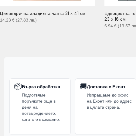
Цилиндрична хладилна чанта 31 х 41 см
Едноцветна те
23 х 16 см.
14.23
€
(27.83
лв.
)
6.94
€
(13.57
лв
📦
🚚
Бърза обработка
Доставка с Еконт
Подготвяме
Изпращаме до офис
поръчките още в
на Еконт или до адрес
деня на
в цялата страна.
потвърждението,
когато е възможно.