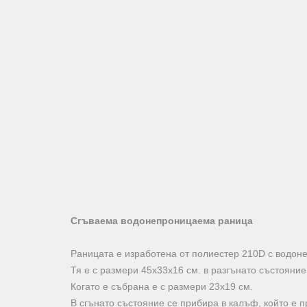
Сгъваема водонепроницаема раница
Раницата е изработена от полиестер 210D с водон
Тя е с размери 45х33х16 см. в разгънато състояние
Когато е събрана е с размери 23х19 см.
В сгънато състояние се прибира в калъф, който е 