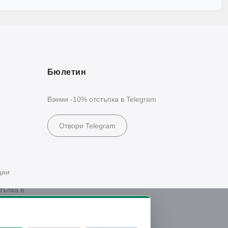
Бюлетин
Вземи -10% отстъпка в Telegram
Отвори Telegram
ции
тъпка в