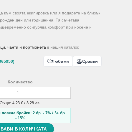
а към своята екипировка или я подарете на близък
 рожден ден или годишнина. Тя съчетава
същевременно осигурява комфорт при носене и
ци, чанти и портмонета
в нашия каталог.
065950)
Любими
Сравни
Количество
Общо: 4.23 € / 8.28 лв.
повече бройки: 2 бр. - 7% / 3+ бр.
- 15%
БАВИ В КОЛИЧКАТА