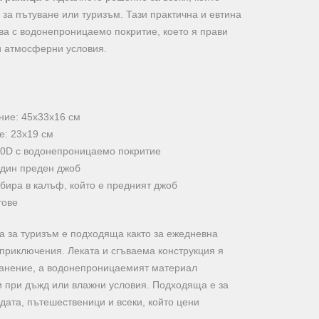
 за пътуване или туризъм. Тази практична и евтина
ва с водонепроницаемо покритие, което я прави
и атмосферни условия.
ние: 45х33х16 см
е: 23х19 см
10D с водонепроницаемо покритие
един преден джоб
ибира в калъф, който е предният джоб
тове
 за туризъм е подходяща както за ежедневна
и приключения. Леката и сгъваема конструкция я
ранение, а водонепроницаемият материал
и при дъжд или влажни условия. Подходяща е за
дата, пътешественици и всеки, който цени