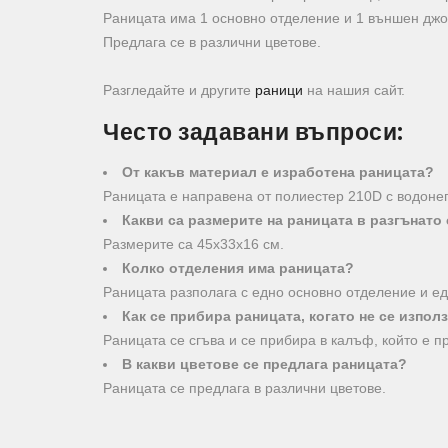
Раницата има 1 основно отделение и 1 външен джо
Предлага се в различни цветове.
Разгледайте и другите
раници
на нашия сайт.
Често задавани въпроси:
От какъв материал е изработена раницата?
Раницата е направена от полиестер 210D с водоне
Какви са размерите на раницата в разгънато
Размерите са 45х33х16 см.
Колко отделения има раницата?
Раницата разполага с едно основно отделение и е
Как се прибира раницата, когато не се изпол
Раницата се сгъва и се прибира в калъф, който е п
В какви цветове се предлага раницата?
Раницата се предлага в различни цветове.