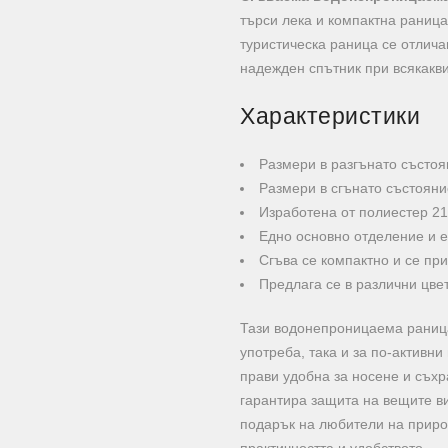
търси лека и компактна раница
туристическа раница се отлича
надежден спътник при всякакв
Характеристики
Размери в разгънато състоя
Размери в сгънато състояни
Изработена от полиестер 2
Едно основно отделение и 
Сгъва се компактно и се пр
Предлага се в различни цве
Тази водонепроницаема раница
употреба, така и за по-активн
прави удобна за носене и съх
гарантира защита на вещите в
подарък на любители на приро