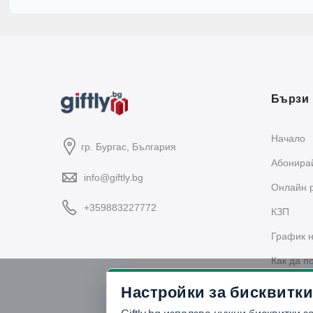
Бързи 
Начало
гр. Бургас, България
Абонирай
info@giftly.bg
Oнлайн 
+359883227772
КЗП
График н
Как да п
Политика
Настройки за бисквитки