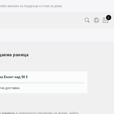
лайн магазин за подаръци и стоки за дома
0
цаема раница
а Еконт над 50 €
тна доставка.
 раница
е идеалното решение за всеки, който