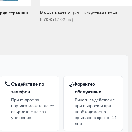
ърди страници
Мъжка чанта с цип - изкуствена кожа
8.70
€
(17.02
лв.
)
📞
🤝
Съдействие по
Коректно
телефон
обслужване
При въпрос за
Винаги съдействаме
поръчка можете да се
при въпроси и при
свържете с нас за
необходимост от
уточнение.
връщане в срок от 14
дни.