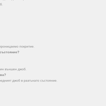
б.
проницаемо покритие.
 състояние?
дин външен джоб.
зва?
редният джоб в разгънато състояние.