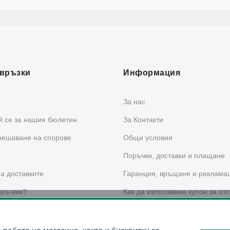
връзки
Информация
За нас
 се за нашия бюлетин
За Контакти
решаване на спорове
Общи условия
Поръчки, доставки и плащане
а доставките
Гаранция, връщане и реклама
оръчам?
Как да използваме купон за отс
сайта?
 за поверителност