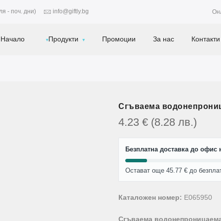
я - поч. дни)
info@giftly.bg
Он
Начало
Продукти
Промоции
За нас
Контакти
Сгъваема водонепрони
4.23
€
(8.28
лв.
)
Безплатна доставка до офис н
Остават още 45.77 € до безпла
Каталожен номер:
E065950
Сгъваема водонепроницаема