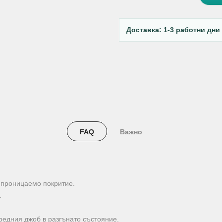
Доставка: 1-3 работни дни
FAQ
Важно
епроницаемо покритие.
.
предния джоб в разгънато състояние.