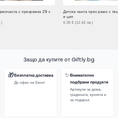
рмочанта с презрамка 29 х
Детска чанта през рамо с тв
и цип
.
)
6.35
€
(12.42
лв.
)
Защо да купите от Giftly.bg
🎁
✨
Безплатна доставка
Внимателно
подбрани продукти
До офис на Еконт
Артикули за дома,
градината, кухнята и
за подарък.