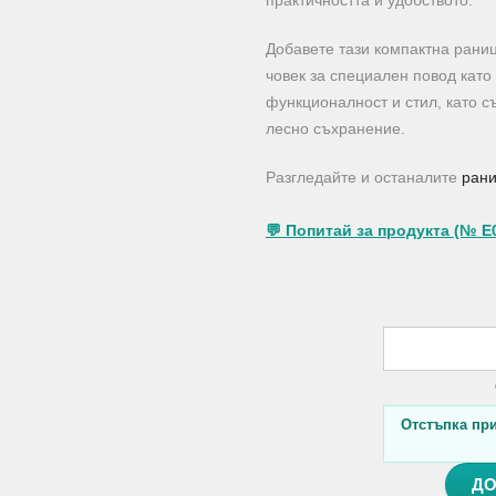
практичността и удобството.
Добавете тази компактна раниц
човек за специален повод като
функционалност и стил, като 
лесно съхранение.
Разгледайте и останалите
рани
💬 Попитай за продукта (№ E
Отстъпка при 
ДО