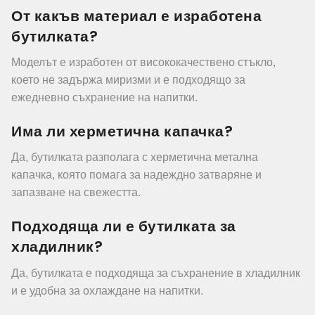
От какъв материал е изработена
бутилката?
Моделът е изработен от висококачествено стъкло,
което не задържа миризми и е подходящо за
ежедневно съхранение на напитки.
Има ли херметична капачка?
Да, бутилката разполага с херметична метална
капачка, която помага за надеждно затваряне и
запазване на свежестта.
Подходяща ли е бутилката за
хладилник?
Да, бутилката е подходяща за съхранение в хладилник
и е удобна за охлаждане на напитки.