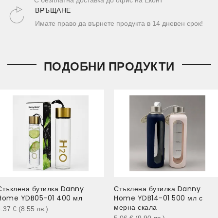
С безплатна доставка до офис на Еконт
ВРЪЩАНЕ
Имате право да върнете продукта в 14 дневен срок!
ПОДОБНИ ПРОДУКТИ
Стъклена бутилка Danny
Стъклена бутилка Danny
Home YDB05-01 400 мл
Home YDB14-01 500 мл с
мерна скала
4.37
€
(8.55
лв.
)