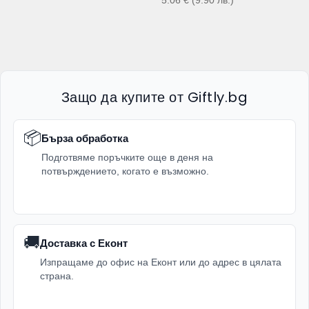
5.06
€
(9.90
лв.
)
Защо да купите от Giftly.bg
📦
Бърза обработка
Подготвяме поръчките още в деня на
потвърждението, когато е възможно.
🚚
Доставка с Еконт
Изпращаме до офис на Еконт или до адрес в цялата
страна.