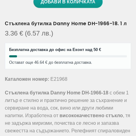
ДОБАВИ В КОЛИЧКАТА
Стъклена бутилка Danny Home DH-1966-18. 1 л
3.36
€
(6.57
лв.
)
Безплатна доставка до офис на Еконт над 50 €
Остават още 46.64 € до безплатна доставка.
Каталожен номер:
E21968
Стъклена бутилка Danny Home DH-1966-18
с обем 1
литър е стилно и практично решение за съхранение и
сервиране на вода, сок, вино или други любими
напитки. Изработена от
висококачествено стъкло
, тя
не задържа миризми, почиства се лесно и запазва
свежестта на съдържанието. Релефният спираловиден