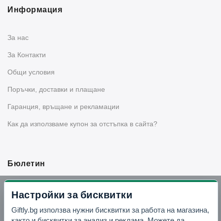
Информация
За нас
За Контакти
Общи условия
Поръчки, доставки и плащане
Гаранция, връщане и рекламации
Как да използваме купон за отстъпка в сайта?
Бюлетин
Вземи -10% отстъпка в Telegram
Настройки за бисквитки
Giftly.bg използва нужни бисквитки за работа на магазина,
Отвори Telegram
както и бисквитки за анализ и реклама. Можете да