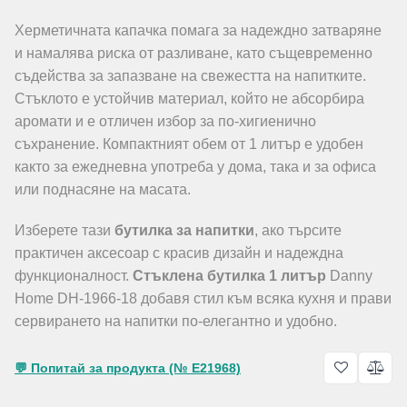
Херметичната капачка помага за надеждно затваряне
и намалява риска от разливане, като същевременно
съдейства за запазване на свежестта на напитките.
Стъклото е устойчив материал, който не абсорбира
аромати и е отличен избор за по-хигиенично
съхранение. Компактният обем от 1 литър е удобен
както за ежедневна употреба у дома, така и за офиса
или поднасяне на масата.
Изберете тази
бутилка за напитки
, ако търсите
практичен аксесоар с красив дизайн и надеждна
функционалност.
Стъклена бутилка 1 литър
Danny
Home DH-1966-18 добавя стил към всяка кухня и прави
сервирането на напитки по-елегантно и удобно.
💬 Попитай за продукта (№ E21968)