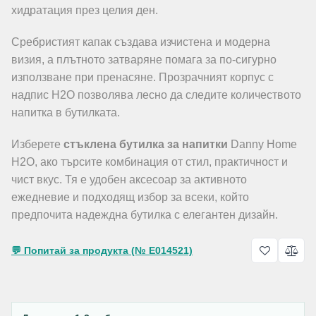
хидратация през целия ден.
Сребристият капак създава изчистена и модерна
визия, а плътното затваряне помага за по-сигурно
използване при пренасяне. Прозрачният корпус с
надпис H2O позволява лесно да следите количеството
напитка в бутилката.
Изберете
стъклена бутилка за напитки
Danny Home
H2O, ако търсите комбинация от стил, практичност и
чист вкус. Тя е удобен аксесоар за активното
ежедневие и подходящ избор за всеки, който
предпочита надеждна бутилка с елегантен дизайн.
💬 Попитай за продукта (№ E014521)