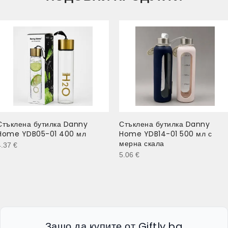
Стъклена бутилка Danny
Стъклена бутилка Danny
Home YDB05-01 400 мл
Home YDB14-01 500 мл с
мерна скала
4.37
€
5.06
€
Защо да купите от Giftly.bg