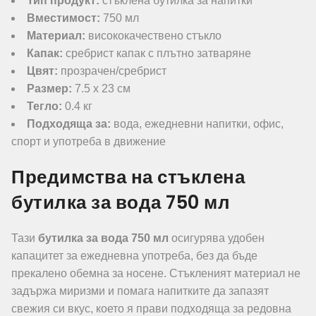
Тип продукт:
стъклена бутилка за напитки
Вместимост:
750 мл
Материал:
висококачествено стъкло
Капак:
сребрист капак с плътно затваряне
Цвят:
прозрачен/сребрист
Размер:
7.5 x 23 см
Тегло:
0.4 кг
Подходяща за:
вода, ежедневни напитки, офис,
спорт и употреба в движение
Предимства на стъклена
бутилка за вода 750 мл
Тази
бутилка за вода 750 мл
осигурява удобен
капацитет за ежедневна употреба, без да бъде
прекалено обемна за носене. Стъкленият материал не
задържа миризми и помага напитките да запазят
свежия си вкус, което я прави подходяща за редовна