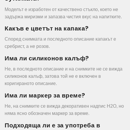
Моделът е изработен от качествено стъкло, което не
задържа миризми и запазва чистия вкус на напитките.
Какъв е цветът на капака?
Според снимката и последното описание капакът е
сребрист, а не розов.
Има ли силиконов калъф?
Не, в последното описание и на снимките не се вижда
силиконов калъф, затова той не е включен в
коригираното описание.
Има ли маркер за време?
Не, на снимките се вижда декоративен надпис H2O, но
няма ясно обозначен маркер за време.
Подходяща ли е за употреба в