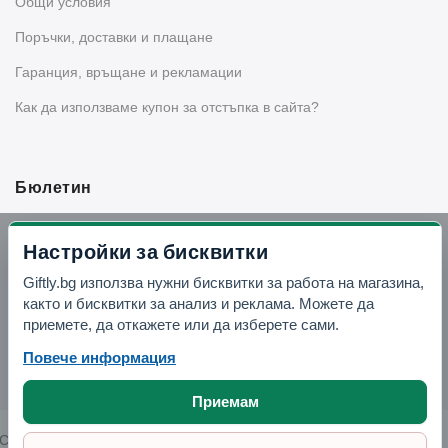
Общи условия
Поръчки, доставки и плащане
Гаранция, връщане и рекламации
Как да използваме купон за отстъпка в сайта?
Бюлетин
Вземи -10% отстъпка в Telegram
Настройки за бисквитки
Giftly.bg използва нужни бисквитки за работа на магазина,
Отвори Telegram
както и бисквитки за анализ и реклама. Можете да
приемете, да откажете или да изберете сами.
Повече информация
Приемам
Copyright © 2026 GIFTLY.BG. All rights reserved.