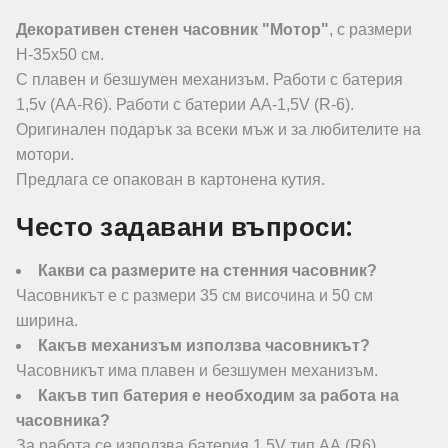
Декоративен стенен часовник "Мотор"
, с размери
Н-35х50 см.
С плавен и безшумен механизъм. Работи с батерия
1,5v (АА-R6). Работи с батерии АА-1,5V (R-6).
Оригинален подарък за всеки мъж и за любителите на
мотори.
Предлага се опакован в картонена кутия.
Често задавани въпроси:
Какви са размерите на стенния часовник?
Часовникът е с размери 35 см височина и 50 см
ширина.
Какъв механизъм използва часовникът?
Часовникът има плавен и безшумен механизъм.
Какъв тип батерия е необходим за работа на
часовника?
За работа се използва батерия 1,5V тип АА (R6).