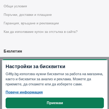
Общи условия
Поръчки, доставки и плащане
Гаранция, връщане и рекламации
Как да използваме купон за отстъпка в сайта?
Бюлетин
Вземи -10% отстъпка в Telegram
Настройки за бисквитки
Giftly.bg използва нужни бисквитки за работа на магазина,
Отвори Telegram
както и бисквитки за анализ и реклама. Можете да
приемете, да откажете или да изберете сами.
Повече информация
Приемам