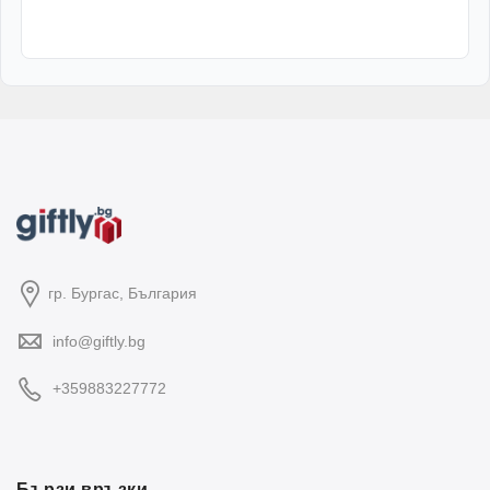
гр. Бургас, България
info@giftly.bg
+359883227772
Бързи връзки