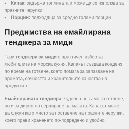
Капак:
задържа топлината и може да се използва за
празните черупки
Порции:
подходяща за средно големи порции
Предимства на емайлирана
тенджера за миди
Тази
тенджера за миди
е практичен избор за
любителите на морска кухня. Капакът създава конденз
по време на готвене, което помага за запазване на
аромата, сочността и хранителните качества на
продуктите.
Емайлираната тенджера
е удобна не само за готвене,
но и за директно сервиране на масата. Капакът може
да служи като място за поставяне на празните черупки,
което прави храненето по-подредено и удобно.