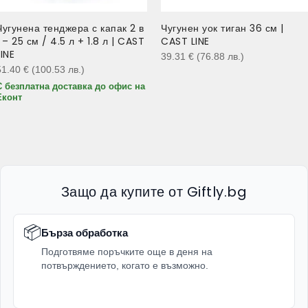
Чугунена тенджера с капак 2 в
Чугунен уок тиган 36 см |
1 – 25 см / 4.5 л + 1.8 л | CAST
CAST LINE
LINE
39.31
€
(76.88
лв.
)
51.40
€
(100.53
лв.
)
С безплатна доставка до офис на
Еконт
Защо да купите от Giftly.bg
📦
Бърза обработка
Подготвяме поръчките още в деня на
потвърждението, когато е възможно.