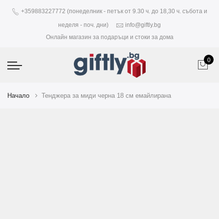
+359883227772 (понеделник - петък от 9.30 ч. до 18,30 ч. събота и
неделя - поч. дни)
info@giftly.bg
Онлайн магазин за подаръци и стоки за дома
0
Начало
Тенджера за миди черна 18 см емайлирана