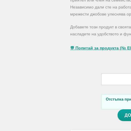
приятел или член на семейство
Независимо дали сте на работа
мрежести джобове улеснява ор
Добавете този продукт в своят
насладете на удобството и фун
💬 Попитай за продукта (№ E
Отстъпка при 
ДО