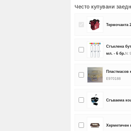
Често купувани заед
Термочанта 2
Стъклена бу
мл. - 6 бр.
N: 
Пластмасов к
E970188
Сгъваема ко
Херметичен к