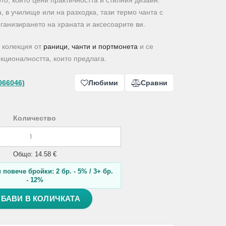
то, който цени практичността и стилния дизайн.
, в училище или на разходка, тази термо чанта с
ганизирането на храната и аксесоарите ви.
а колекция от
раници, чанти и портмонета
и се
кционалността, които предлага.
066046)
Любими
Сравни
Количество
Общо: 14.58 €
повече бройки: 2 бр. - 5% / 3+ бр.
- 12%
БАВИ В КОЛИЧКАТА