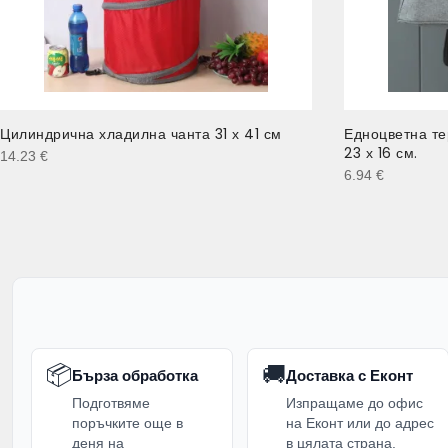
Цилиндрична хладилна чанта 31 х 41 см
Едноцветна те
23 х 16 см.
14.23
€
6.94
€
📦
🚚
Бърза обработка
Доставка с Еконт
Подготвяме
Изпращаме до офис
поръчките още в
на Еконт или до адрес
деня на
в цялата страна.