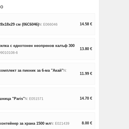
но
14.58
€
8х18х29 см (06C6046)
N: E066046
тилка с еднотонен неопренов калъф 300
13.80
€
99010108-6
омплект за пикник за 6-ма "Акай"
N:
11.99
€
14.70
€
шница "Paris"
N: E051571
8.00
€
онтейнер за храна 1500 мл
N: E021439