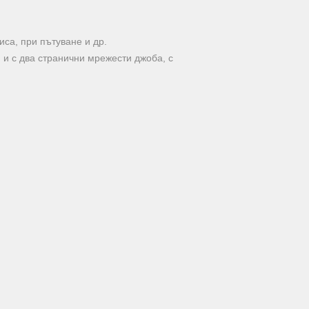
иса, при пътуване и др.
п и с два странични мрежести джоба, с