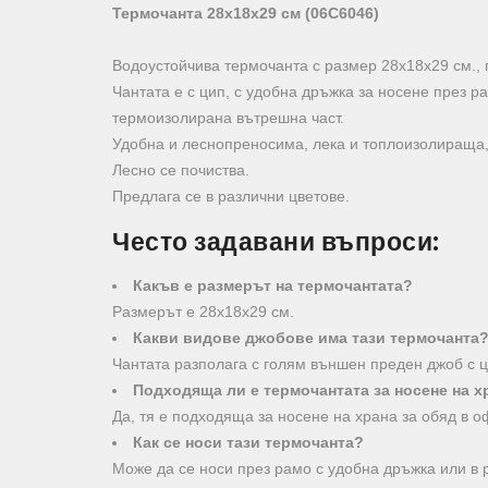
Термочанта 28х18х29 см (06C6046)
Водоустойчива термочанта с размер 28х18х29 см., п
Чантата е с цип, с удобна дръжка за носене през р
термоизолирана вътрешна част.
Удобна и леснопреносима, лека и топлоизолираща,
Лесно се почиства.
Предлага се в различни цветове.
Често задавани въпроси:
Какъв е размерът на термочантата?
Размерът е 28х18х29 см.
Какви видове джобове има тази термочанта
Чантата разполага с голям външен преден джоб с ц
Подходяща ли е термочантата за носене на х
Да, тя е подходяща за носене на храна за обяд в о
Как се носи тази термочанта?
Може да се носи през рамо с удобна дръжка или в 