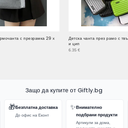
рмочанта с презрамка 29 х
Детска чанта през рамо с тв
и цип
6.35
€
Защо да купите от Giftly.bg
🎁
✨
Безплатна доставка
Внимателно
подбрани продукти
До офис на Еконт
Артикули за дома,