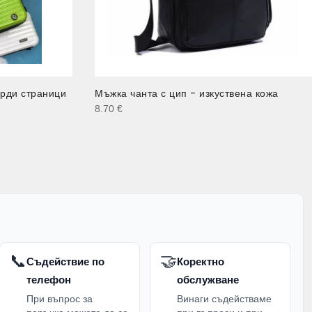
ърди страници
Мъжка чанта с цип - изкуствена кожа
8.70
€
📞
🤝
Съдействие по
Коректно
телефон
обслужване
При въпрос за
Винаги съдействаме