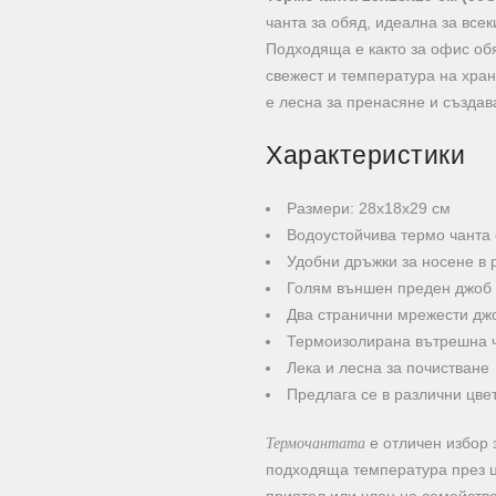
чанта за обяд, идеална за всек
Подходяща е както за офис обя
свежест и температура на хран
е лесна за пренасяне и създа
Характеристики
Размери: 28х18х29 см
Водоустойчива термо чанта 
Удобни дръжки за носене в 
Голям външен преден джоб 
Два странични мрежести дж
Термоизолирана вътрешна ч
Лека и лесна за почистване
Предлага се в различни цве
Термочантата
е отличен избор з
подходяща температура през ц