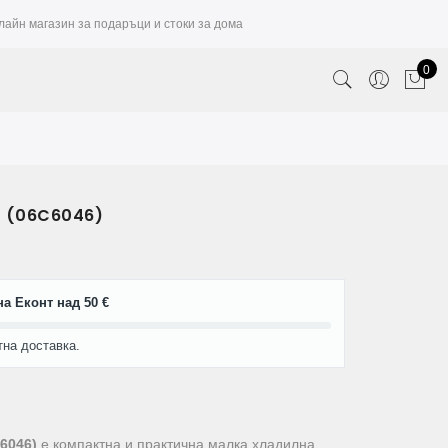
лайн магазин за подаръци и стоки за дома
0
м (06C6046)
а Еконт над 50 €
тна доставка.
6046)
е компактна и практична малка хладилна