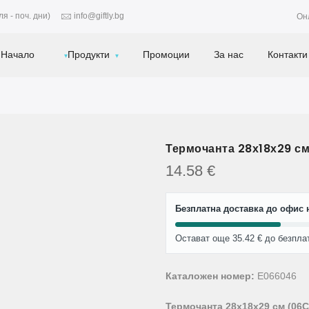
я - поч. дни)
info@giftly.bg
Он
Начало
Продукти
Промоции
За нас
Контакти
Термочанта 28х18х29 с
14.58
€
Безплатна доставка до офис н
Остават още 35.42 € до безпла
Каталожен номер:
E066046
Термочанта 28х18х29 см (06C