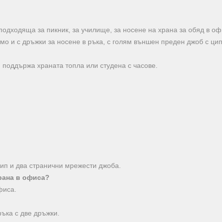
одходяща за пикник, за училище, за носене на храна за обяд в оф
амо и с дръжки за носене в ръка, с голям външен преден джоб с ци
 поддържа храната топла или студена с часове.
?
ип и два странични мрежести джоба.
рана в офиса?
фиса.
ръка с две дръжки.