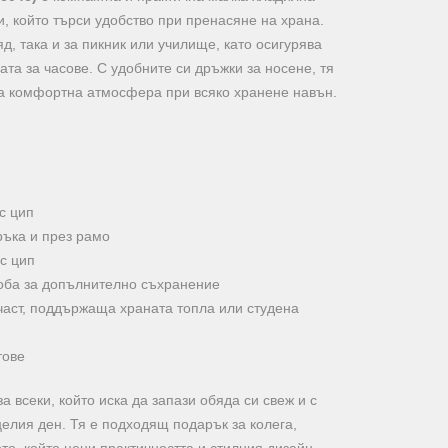
и, който търси удобство при пренасяне на храна.
д, така и за пикник или училище, като осигурява
ата за часове. С удобните си дръжки за носене, тя
ва комфортна атмосфера при всяко хранене навън.
с цип
ръка и през рамо
с цип
оба за допълнително съхранение
аст, поддържаща храната топла или студена
тове
а всеки, който иска да запази обяда си свеж и с
елия ден. Тя е подходящ подарък за колега,