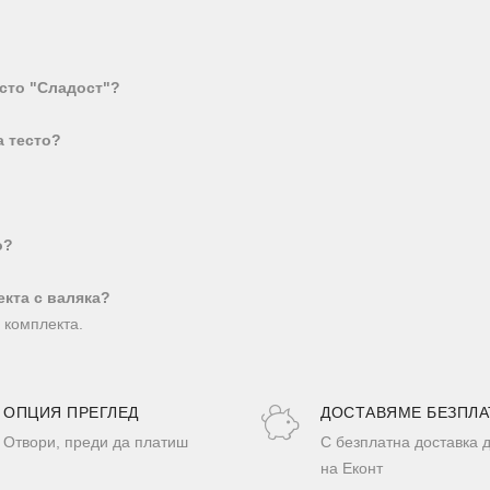
есто "Сладост"?
а тесто?
о?
екта с валяка?
 комплекта.
ОПЦИЯ ПРЕГЛЕД
ДОСТАВЯМЕ БЕЗПЛА
Отвори, преди да платиш
С безплатна доставка 
на Еконт