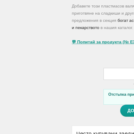
Добавете този пластмасов валя
приготвяне на сладкиши и друг
предложения в секция
богат а
и пекарството
в нашия каталог.
💬 Попитай за продукта (№ E
Отстъпка при 
ДО
Често купувани заед