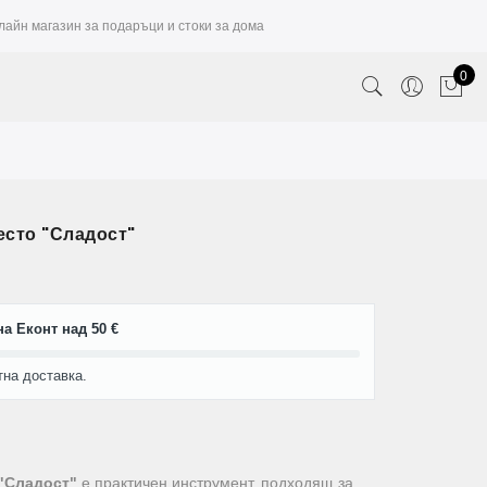
лайн магазин за подаръци и стоки за дома
0
есто "Сладост"
а Еконт над 50 €
тна доставка.
 "Сладост"
е практичен инструмент, подходящ за