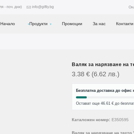
я - поч. дни)
info@giftly.bg
Он
Начало
Продукти
Промоции
За нас
Контакти
Валяк за нарязване на т
3.38
€
(6.62
лв.
)
Безплатна доставка до офис н
Остават още 46.61 € до безпла
Каталожен номер:
E350595
Валяк за нарязване на тесто