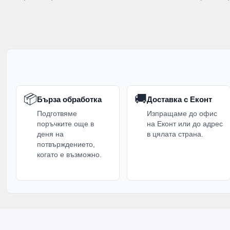
📦
🚚
Бърза обработка
Доставка с Еконт
Подготвяме
Изпращаме до офис
поръчките още в
на Еконт или до адрес
деня на
в цялата страна.
потвърждението,
когато е възможно.