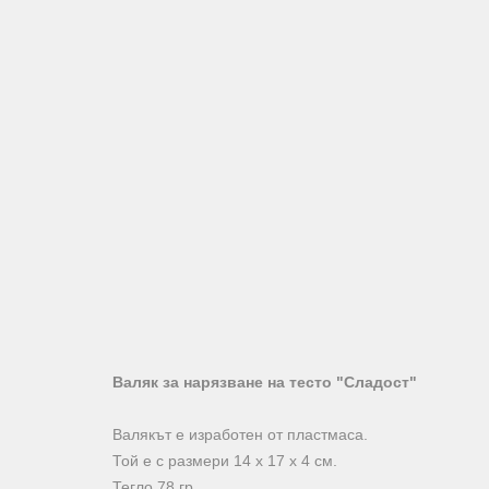
Валяк за нарязване на тесто "Сладост"
Валякът е изработен от пластмаса.
Той е с размери 14 х 17 х 4 см.
Тегло 78 гр.