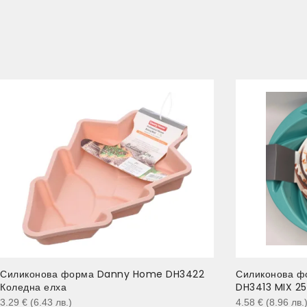
Силиконова форма Danny Home DH3422
Силиконова ф
Коледна елха
DH3413 MIX 25
3.29
€
(6.43
лв.
)
4.58
€
(8.96
лв.