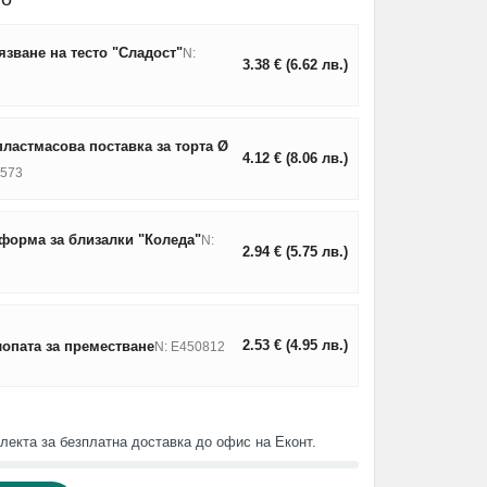
язване на тесто "Сладост"
N:
3.38
€
(6.62
лв.
)
ластмасова поставка за торта Ø
4.12
€
(8.06
лв.
)
8573
форма за близалки "Коледа"
N:
2.94
€
(5.75
лв.
)
2.53
€
(4.95
лв.
)
лопата за преместване
N: E450812
лекта за безплатна доставка до офис на Еконт.