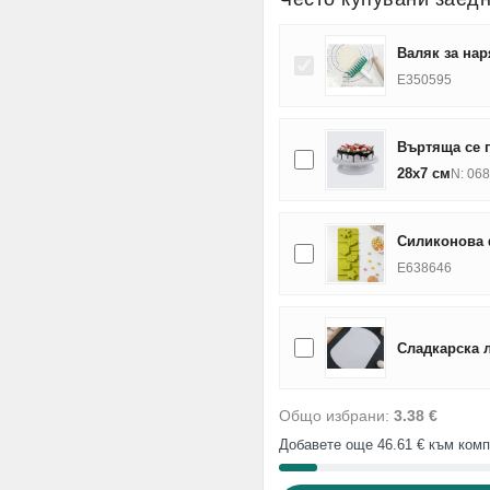
Валяк за нар
E350595
Въртяща се п
28х7 см
N: 06
Силиконова 
E638646
Сладкарска 
Общо избрани:
3.38 €
Добавете още 46.61 € към комп