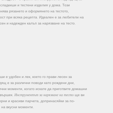
 сладкиши и тестени изделия у дома. Този
снява рязането и оформянето на тестото,
ост при всяка рецепта. Идеален е за любители на
есен и надежден калъп за нарязване на тесто.
ши е удобен и лек, което го прави лесен за
дящ е за различни поводи като рождени дни,
чни моменти, когато искате да приготвите домашни
Инструментът за нарязване на тесто
авършек.
ще ви
рни и красиви парчета, допринасяйки за по-
 на вкусни моменти.