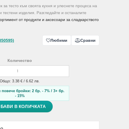
к за тесто към своята кухня и улеснете процеса на
и тестени изделия. Разгледайте и останалите
сортимент от продукти и аксесоари за сладкарството
350595)
Любими
Сравни
Количество
Общо: 3.38 € / 6.62 лв.
повече бройки: 2 бр. - 7% / 3+ бр.
- 15%
БАВИ В КОЛИЧКАТА
но