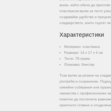
всеки, който обича да приготвя
пластмасов валяк за тесто уле
създавайки удобство и прецизн
сладкарството, които търсят л
Характеристики
Материал: пластмаса
Размери: 14 х 17 х 4 см
Тегло: 78 грама
Опаковка: блистер
Този валяк за рязане на сладки
употреба и съхранение. Подхо
семейни събирания или празни
лакомства с професионален з
помогне да постигнете равноме
приятното готвене и споделяне