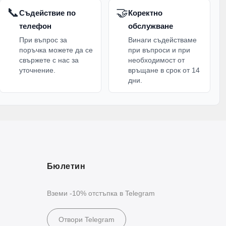
📞
🤝
Съдействие по
Коректно
телефон
обслужване
При въпрос за
Винаги съдействаме
поръчка можете да се
при въпроси и при
свържете с нас за
необходимост от
уточнение.
връщане в срок от 14
дни.
Бюлетин
Вземи -10% отстъпка в Telegram
Отвори Telegram