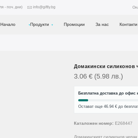
я - поч. дни)
info@giftly.bg
Он
Начало
Продукти
Промоции
За нас
Контакти
Домакински силиконов 
3.06
€
(5.98
лв.
)
Безплатна доставка до офис н
Остават още 46.94 € до безпла
Каталожен номер:
E268447
Домакинският силиконов чепак 