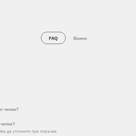
FAQ
Важно
т чепак?
 чепак?
бва да уточните при поръчка.