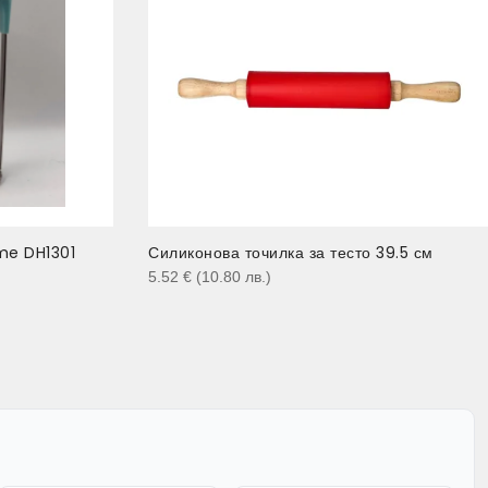
me DH1301
Силиконова точилка за тесто 39.5 см
5.52
€
(10.80
лв.
)