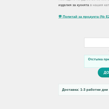
изделия за кухнята
в нашия кат
💬 Попитай за продукта (№ E
Отстъпка при 
ДО
Доставка: 1-3 работни дни