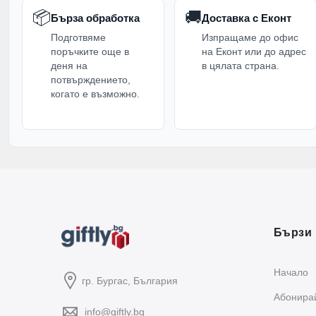
📦
🚚
Бърза обработка
Доставка с Еконт
Подготвяме
Изпращаме до офис
поръчките още в
на Еконт или до адрес
деня на
в цялата страна.
потвърждението,
когато е възможно.
Бързи 
Начало
гр. Бургас, България
Абонирай
info@giftly.bg