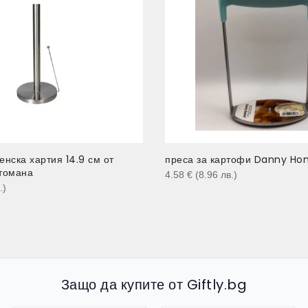
енска хартия 14.9 см от
преса за картофи Danny Ho
томана
4.58
€
(8.96
лв.
)
.
)
Защо да купите от Giftly.bg