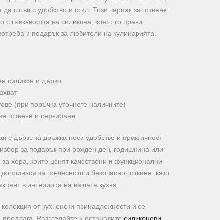
 да готви с удобство и стил. Този черпак за готвене
 с гъвкавостта на силикона, което го прави
потреба и подарък за любители на кулинарията.
ен силикон и дърво
ахват
тове (при поръчка уточнете наличните)
ве готвене и сервиране
ак
с дървена дръжка носи удобство и практичност
н избор за подарък при рожден ден, годишнина или
 за хора, които ценят качествени и функционални
 допринася за по-лесното и безопасно готвене, като
кцент в интериора на вашата кухня.
а колекция от кухненски принадлежности и се
о предлага. Разгледайте и останалите
силиконови