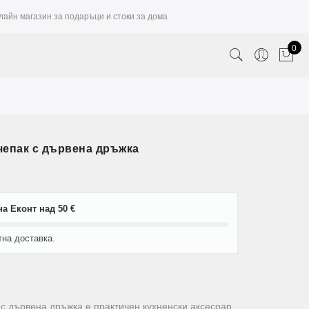
лайн магазин за подаръци и стоки за дома
0
чепак с дървена дръжка
а Еконт над 50 €
тна доставка.
с дървена дръжка е практичен кухненски аксесоар,