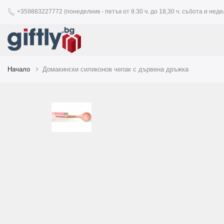
+359883227772 (понеделник - петък от 9.30 ч. до 18,30 ч. събота и недел
Начало
Домакински силиконов чепак с дървена дръжка