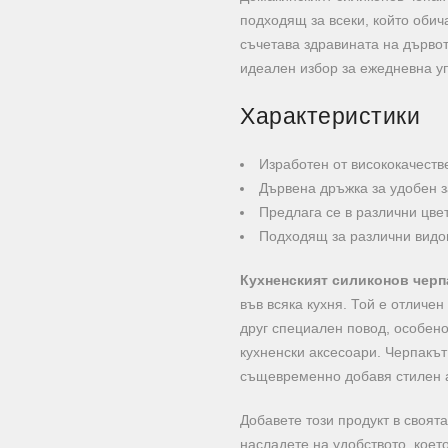
подходящ за всеки, който обича
съчетава здравината на дървото
идеален избор за ежедневна у
Характеристики
Изработен от висококачеств
Дървена дръжка за удобен з
Предлага се в различни цве
Подходящ за различни видо
Кухненският силиконов черп
във всяка кухня. Той е отличе
друг специален повод, особено
кухненски аксесоари. Черпакът
същевременно добавя стилен а
Добавете този продукт в своят
насладете на удобството, коет