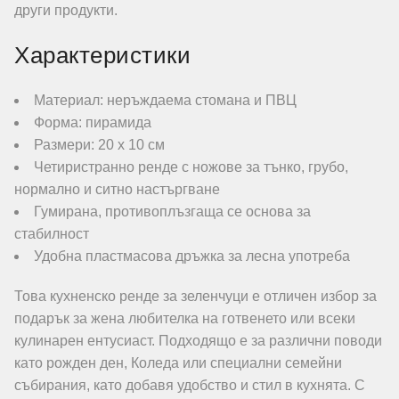
други продукти.
Характеристики
Материал: неръждаема стомана и ПВЦ
Форма: пирамида
Размери: 20 х 10 см
Четиристранно ренде с ножове за тънко, грубо,
нормално и ситно настъргване
Гумирана, противоплъзгаща се основа за
стабилност
Удобна пластмасова дръжка за лесна употреба
Това кухненско ренде за зеленчуци е отличен избор за
подарък за жена любителка на готвенето или всеки
кулинарен ентусиаст. Подходящо е за различни поводи
като рожден ден, Коледа или специални семейни
събирания, като добавя удобство и стил в кухнята. С