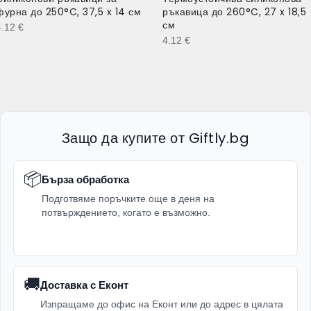
фурна до 250°C, 37,5 x 14 см
ръкавица до 260°C, 27 x 18,5
см
4.12
€
4.12
€
Защо да купите от Giftly.bg
📦
Бърза обработка
Подготвяме поръчките още в деня на
потвърждението, когато е възможно.
🚚
Доставка с Еконт
Изпращаме до офис на Еконт или до адрес в цялата