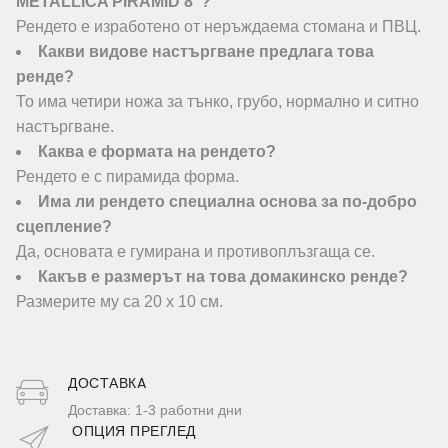
METALLICA PIRAMID 8"?
Рендето е изработено от неръждаема стомана и ПВЦ.
Какви видове настъргване предлага това
ренде?
То има четири ножа за тънко, грубо, нормално и ситно
настъргване.
Каква е формата на рендето?
Рендето е с пирамида форма.
Има ли рендето специална основа за по-добро
сцепление?
Да, основата е гумирана и противоплъзгаща се.
Какъв е размерът на това домакинско ренде?
Размерите му са 20 х 10 см.
ДОСТАВКA
Доставка: 1-3 работни дни
ОПЦИЯ ПРЕГЛЕД