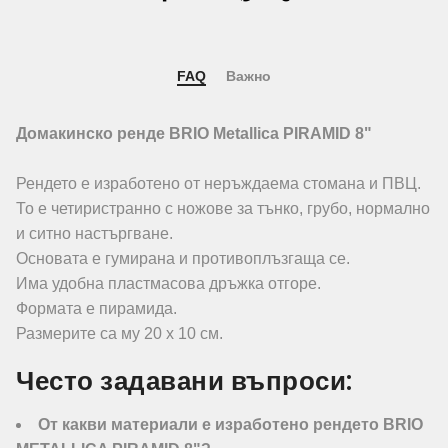
FAQ
Важно
Домакинско ренде BRIO Metallica PIRAMID 8"
Рендето е изработено от неръждаема стомана и ПВЦ.
То е четиристранно с ножове за тънко, грубо, нормално
и ситно настъргване.
Основата е гумирана и противоплъзгаща се.
Има удобна пластмасова дръжка отгоре.
Формата е пирамида.
Размерите са му 20 х 10 см.
Често задавани въпроси:
От какви материали е изработено рендето BRIO