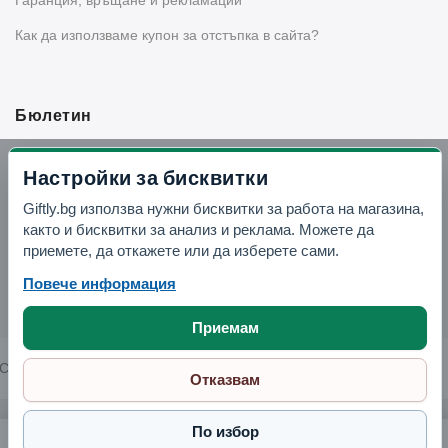
Как да използваме купон за отстъпка в сайта?
Бюлетин
Вземи -10% отстъпка в Telegram
Настройки за бисквитки
Giftly.bg използва нужни бисквитки за работа на магазина,
Отвори Telegram
както и бисквитки за анализ и реклама. Можете да
приемете, да откажете или да изберете сами.
Повече информация
Приемам
Copyright © 2026 GIFTLY.BG. All rights reserved.
Отказвам
По избор
Дървена бъркалка "Усмивка"