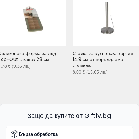
Силиконова форма за лед
Стойка за кухненска хартия
Pop-Out с капак 28 см
14.9 см от неръждаема
стомана
4.78
€
(9.35
лв.
)
8.00
€
(15.65
лв.
)
Защо да купите от Giftly.bg
📦
Бърза обработка