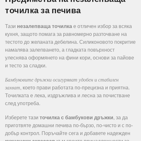
точилка за печива
Тази
незалепваща точилка
е отличен избор за всяка
кухня, защото помага за равномерно разточване на
тестото до желаната дебелина. Силиконовото покритие
намалява залепването, а гладката повърхност
улеснява оформянето на фини кори, основи за пайове
и тесто за сладки.
Бамбуковите дръжки осигуряват удобен и стабилен
захват
, което прави работата по-прецизна и приятна.
Точилката е лека, издръжлива и лесна за почистване
след употреба.
Изберете тази
точилка с бамбукови дръжки
, за да
приготвяте домашни печива по-бързо, по-чисто и с по-
добър контрол. Поръчайте сега и добавете надежден