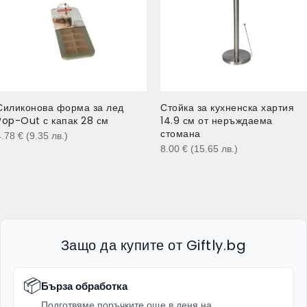
Силиконова форма за лед
Стойка за кухненска хартия
Pop-Out с капак 28 см
14.9 см от неръждаема
стомана
4.78
€
(9.35
лв.
)
8.00
€
(15.65
лв.
)
Защо да купите от Giftly.bg
📦
Бърза обработка
Подготвяме поръчките още в деня на