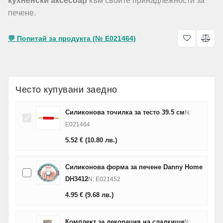
кухненски аксесоар
към своите принадлежности за
печене.
💬 Попитай за продукта (№ E021464)
Често купувани заедно
Силиконова точилка за тесто 39.5 см
N:
E021464
5.52
€
(10.80
лв.
)
Силиконова форма за печене Danny Home
DH3412
N: E021452
4.95
€
(9.68
лв.
)
Комплект за декорация на сладкиши
N: