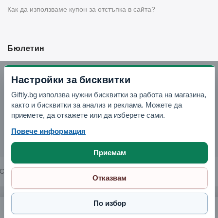
Как да използваме купон за отстъпка в сайта?
Бюлетин
Вземи -10% отстъпка в Telegram
Настройки за бисквитки
Giftly.bg използва нужни бисквитки за работа на магазина,
Отвори Telegram
както и бисквитки за анализ и реклама. Можете да
приемете, да откажете или да изберете сами.
Повече информация
Приемам
Copyright © 2026 GIFTLY.BG. All rights reserved.
Отказвам
По избор
Силиконова точилка за тесто 39.5 см
5.52 € / 10.80 лв.
Поръчай