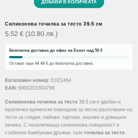
ДОБАВИ В КОЛИЧКАТА
Силиконова точилка за тесто 39.5 см
5.52
€
(10.80
лв.
)
Безплатна доставка до офис на Еконт над 50 €
Остават още 44.48 € до безплатна доставка.
Каталожен номер:
E021464
EAN:
6900202304798
Силиконова точилка за тесто
39.5 см е удобен и
практичен кухненски помощник за лесно разточване на
тесто за сладки, пайове, тартове, кишове и домашни
печива. С незалепваща силиконова повърхност и
стабилни бамбукови дръжки, тази
точилка за тесто