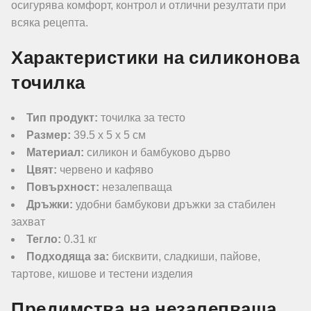
осигурява комфорт, контрол и отлични резултати при
всяка рецепта.
Характеристики на силиконова
точилка
Тип продукт:
точилка за тесто
Размер:
39.5 х 5 х 5 см
Материал:
силикон и бамбуково дърво
Цвят:
червено и кафяво
Повърхност:
незалепваща
Дръжки:
удобни бамбукови дръжки за стабилен
захват
Тегло:
0.31 кг
Подходяща за:
бисквити, сладкиши, пайове,
тартове, кишове и тестени изделия
Предимства на незалепваща