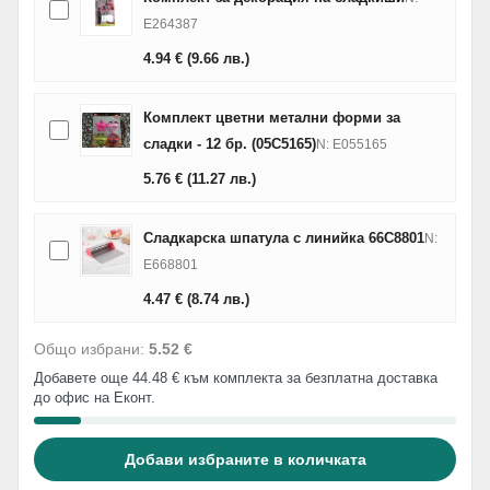
E264387
4.94
€
(9.66
лв.
)
Комплект цветни метални форми за
сладки - 12 бр. (05C5165)
N: E055165
5.76
€
(11.27
лв.
)
Сладкарска шпатула с линийка 66C8801
N:
E668801
4.47
€
(8.74
лв.
)
Общо избрани:
5.52 €
Добавете още 44.48 € към комплекта за безплатна доставка
до офис на Еконт.
Добави избраните в количката