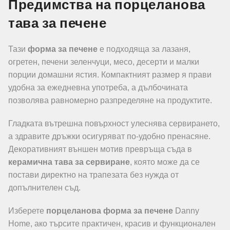
Предимства на порцеланова
тава за печене
Тази
форма за печене
е подходяща за лазаня,
огретен, печени зеленчуци, месо, десерти и малки
порции домашни ястия. Компактният размер я прави
удобна за ежедневна употреба, а дълбочината
позволява равномерно разпределяне на продуктите.
Гладката вътрешна повърхност улеснява сервирането,
а здравите дръжки осигуряват по-удобно пренасяне.
Декоративният външен мотив превръща съда в
керамична тава за сервиране
, която може да се
постави директно на трапезата без нужда от
допълнителен съд.
Изберете
порцеланова форма за печене
Danny
Home, ако търсите практичен, красив и функционален