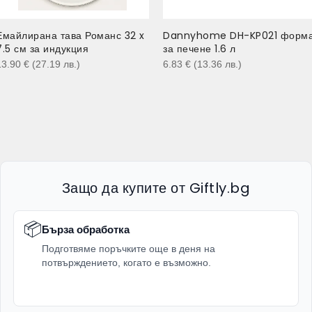
Емайлирана тава Романс 32 x
Dannyhome DH-KP021 форм
7.5 см за индукция
за печене 1.6 л
13.90
€
(27.19
лв.
)
6.83
€
(13.36
лв.
)
Защо да купите от Giftly.bg
📦
Бърза обработка
Подготвяме поръчките още в деня на
потвърждението, когато е възможно.