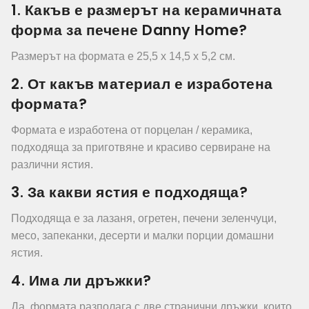
1. Какъв е размерът на керамичната
форма за печене Danny Home?
Размерът на формата е 25,5 х 14,5 х 5,2 см.
2. От какъв материал е изработена
формата?
Формата е изработена от порцелан / керамика,
подходяща за приготвяне и красиво сервиране на
различни ястия.
3. За какви ястия е подходяща?
Подходяща е за лазаня, огретен, печени зеленчуци,
месо, запеканки, десерти и малки порции домашни
ястия.
4. Има ли дръжки?
Да, формата разполага с две странични дръжки, които