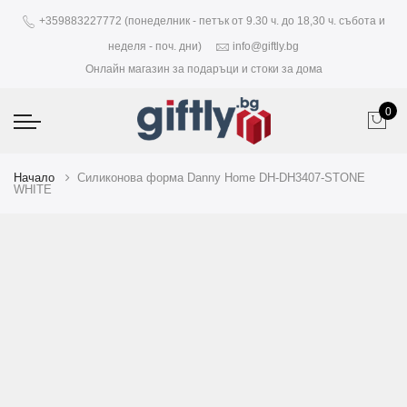
+359883227772 (понеделник - петък от 9.30 ч. до 18,30 ч. събота и
неделя - поч. дни)
info@giftly.bg
Онлайн магазин за подаръци и стоки за дома
0
Начало
Силиконова форма Danny Home DH-DH3407-STONE
WHITE