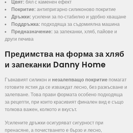
Цвят:
бял с каменен ефект
Покритие:
антипригарно силиконово покритие
Дръжки:
усилени за по-стабилно и удобно хващане
Поддръжка:
подходяща за съдомиялна машина
Предназначение:
за запеканки, хляб, пайове и
други печива
Предимства на форма за хляб
и запеканки Danny Home
Гъвкавият силикон и
незалепващо покритие
помагат
готовите ястия да се изваждат лесно, без разкъсване и
залепване. Това прави формата особено подходяща
за рецепти, при които красивият финален вид е също
толкова важен, колкото и вкусът.
Усилените дръжки осигуряват сигурност при
пренасяне, а почистването е бързо и лесно,