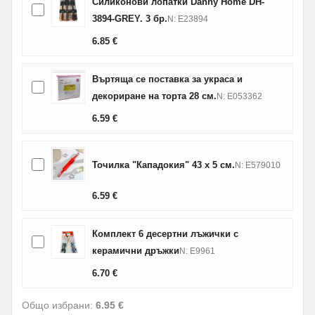
Силиконови лопатки Danny Home DH-
3894-GREY. 3 бр.
N: E23894
6.85
€
Въртяща се поставка за украса и
декориране на торта 28 см.
N: E053362
6.59
€
Точилка "Кападокия" 43 х 5 см.
N: E579010
6.59
€
Комплект 6 десертни лъжички с
керамични дръжки
N: E9961
6.70
€
Общо избрани:
6.95 €