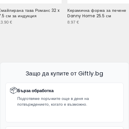
Емайлирана тава Романс 32 x
Керамична форма за печене
7.5 см за индукция
Danny Home 25.5 см
13.90
€
8.97
€
Защо да купите от Giftly.bg
📦
Бърза обработка
Подготвяме поръчките още в деня на
потвърждението, когато е възможно.