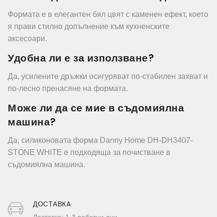
Формата е в елегантен бял цвят с каменен ефект, което
я прави стилно допълнение към кухненските
аксесоари.
Удобна ли е за използване?
Да, усилените дръжки осигуряват по-стабилен захват и
по-лесно пренасяне на формата.
Може ли да се мие в съдомиялна
машина?
Да, силиконовата форма Danny Home DH-DH3407-
STONE WHITE е подходяща за почистване в
съдомиялна машина.
ДОСТАВКA
Доставка: 1-3 работни дни