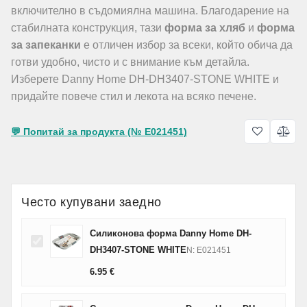
включително в съдомиялна машина. Благодарение на
стабилната конструкция, тази
форма за хляб
и
форма
за запеканки
е отличен избор за всеки, който обича да
готви удобно, чисто и с внимание към детайла.
Изберете Danny Home DH-DH3407-STONE WHITE и
придайте повече стил и лекота на всяко печене.
💬 Попитай за продукта (№ E021451)
Често купувани заедно
Силиконова форма Danny Home DH-
DH3407-STONE WHITE
N: E021451
6.95
€