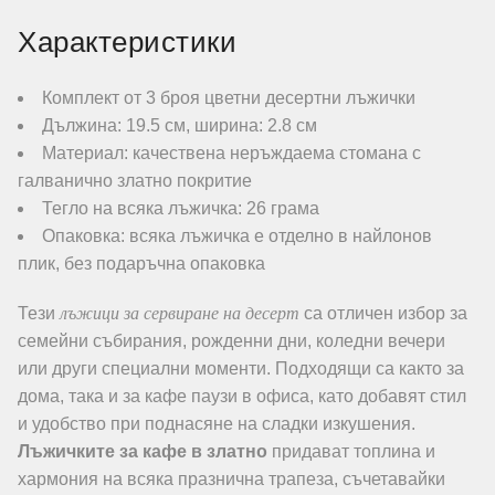
Характеристики
Комплект от 3 броя цветни десертни лъжички
Дължина: 19.5 см, ширина: 2.8 см
Материал: качествена неръждаема стомана с
галванично златно покритие
Тегло на всяка лъжичка: 26 грама
Опаковка: всяка лъжичка е отделно в найлонов
плик, без подаръчна опаковка
лъжици за сервиране на десерт
Тези
са отличен избор за
семейни събирания, рожденни дни, коледни вечери
или други специални моменти. Подходящи са както за
дома, така и за кафе паузи в офиса, като добавят стил
и удобство при поднасяне на сладки изкушения.
Лъжичките за кафе в златно
придават топлина и
хармония на всяка празнична трапеза, съчетавайки