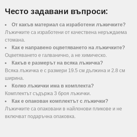
Често задавани въпроси:
От какъв материал са изработени лъжичките?
Лъжичките са изработени от качествена неръждаема
стомана.
Как е направено оцветяването на лъжичките?
Оцветяването е галванично, а не химическо.
Какъв е размерът на всяка лъжичка?
Всяка лъжичка е с размери 19.5 см дължина и 2.8 см
ширина.
Колко лъжички има в комплекта?
Комплектът съдържа 3 броя лъжички.
Как е опакован комплектът с лъжички?
Лъжичките са опаковани в найлонови пликове и не
включват подаръчна опаковка.