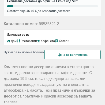
Безплатна доставка до офис на Еконт над 50 €
Остават още 46.46 € до безплатна доставка.
Каталожен номер:
99535321-2
Използва се в:
Дом
Ресторанти
Кафенета
Хотели
Нужни са ви повече бройки?
Цена за количества
Комплект цветни десертни лъжички в стилен цвят в
злато, идеални за сервиране на кафе и десерти. С
дължина 19.5 см, те са подходящи за всякакви
празнични поводи и създават уютна и елегантна
атмосфера на масата. Тези
празнични лъжички за
десерт
са практичен и красив аксесоар за вашата
трапеза.