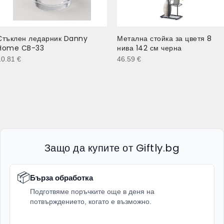
Стъклен ледарник Danny
Метална стойка за цветя 8
Home CB-33
нива 142 см черна
10.81
€
46.59
€
Защо да купите от Giftly.bg
📦
Бърза обработка
Подготвяме поръчките още в деня на
потвърждението, когато е възможно.