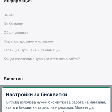
Информация
За нас
За Контакти
Общи условия
Поръчки, доставки и плащане
Гаранция, връщане и рекламации
Как да използваме купон за отстъпка в сайта?
Бюлетин
Вземи -10% отстъпка в Telegram
Настройки за бисквитки
Giftly.bg използва нужни бисквитки за работа на магазина,
Отвори Telegram
както и бисквитки за анализ и реклама. Можете да