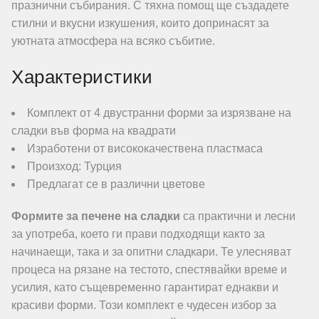
празнични събирания. С тяхна помощ ще създадете
стилни и вкусни изкушения, които допринасят за
уютната атмосфера на всяко събитие.
Характеристики
Комплект от 4 двустранни форми за изрязване на
сладки във форма на квадрати
Изработени от висококачествена пластмаса
Произход: Турция
Предлагат се в различни цветове
Формите за печене на сладки
са практични и лесни
за употреба, което ги прави подходящи както за
начинаещи, така и за опитни сладкари. Те улесняват
процеса на рязане на тестото, спестявайки време и
усилия, като същевременно гарантират еднакви и
красиви форми. Този комплект е чудесен избор за