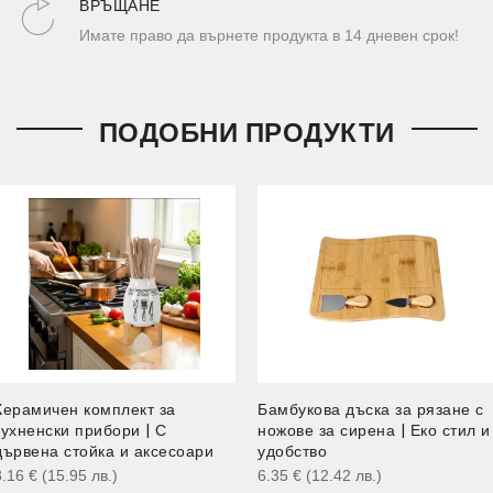
ВРЪЩАНЕ
Имате право да върнете продукта в 14 дневен срок!
ПОДОБНИ ПРОДУКТИ
Керамичен комплект за
Бамбукова дъска за рязане с
кухненски прибори | С
ножове за сирена | Еко стил и
дървена стойка и аксесоари
удобство
8.16
€
(15.95
лв.
)
6.35
€
(12.42
лв.
)