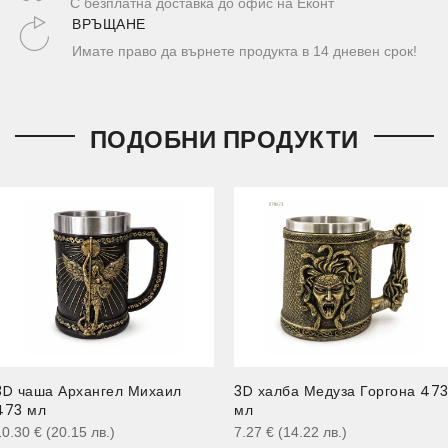
С безплатна доставка до офис на Еконт
ВРЪЩАНЕ
Имате право да върнете продукта в 14 дневен срок!
ПОДОБНИ ПРОДУКТИ
3D чаша Архангел Михаил
3D халба Медуза Горгона 47
473 мл
мл
10.30
€
(20.15
лв.
)
7.27
€
(14.22
лв.
)