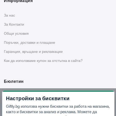
Информация
За нас
За Контакти
Общи условия
Поръчки, доставки и плащане
Гаранция, връщане и рекламации
Как да използваме купон за отстъпка в сайта?
Бюлетин
Вземи -10% отстъпка в Telegram
Настройки за бисквитки
Giftly.bg използва нужни бисквитки за работа на магазина,
Отвори Telegram
както и бисквитки за анализ и реклама. Можете да