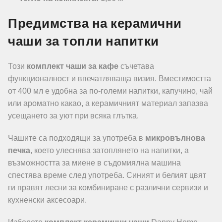
Предимства на керамични
чаши за топли напитки
Този
комплект чаши за кафе
съчетава
функционалност и впечатляваща визия. Вместимостта
от 400 мл е удобна за по-големи напитки, капучино, чай
или ароматно какао, а керамичният материал запазва
усещането за уют при всяка глътка.
Чашите са подходящи за употреба в
микровълнова
печка
, което улеснява затоплянето на напитки, а
възможността за миене в съдомиялна машина
спестява време след употреба. Синият и белият цвят
ги правят лесни за комбиниране с различни сервизи и
кухненски аксесоари.