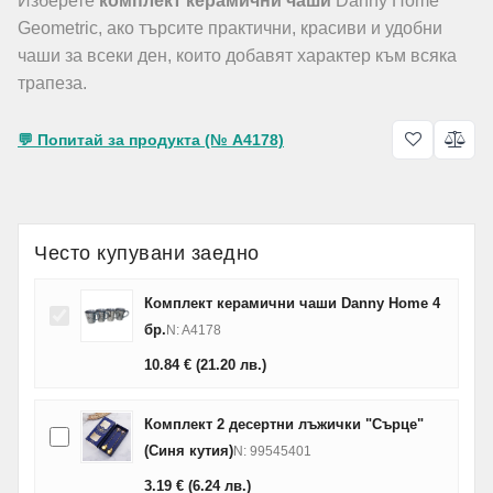
Изберете
комплект керамични чаши
Danny Home
Geometric, ако търсите практични, красиви и удобни
чаши за всеки ден, които добавят характер към всяка
трапеза.
💬 Попитай за продукта (№ A4178)
Често купувани заедно
Комплект керамични чаши Danny Home 4
бр.
N: A4178
10.84
€
(21.20
лв.
)
Комплект 2 десертни лъжички "Сърце"
(Синя кутия)
N: 99545401
3.19
€
(6.24
лв.
)