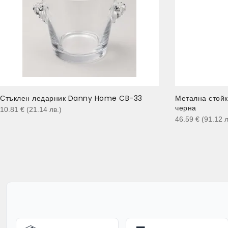
Стъклен ледарник Danny Home CB-33
Метална стойк
черна
10.81
€
(21.14
лв.
)
46.59
€
(91.12
л