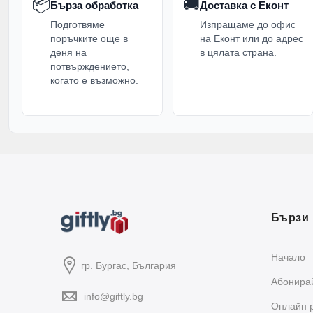
📦
🚚
Бърза обработка
Доставка с Еконт
Подготвяме
Изпращаме до офис
поръчките още в
на Еконт или до адрес
деня на
в цялата страна.
потвърждението,
когато е възможно.
Бързи 
Начало
гр. Бургас, България
Абонирай
info@giftly.bg
Oнлайн 