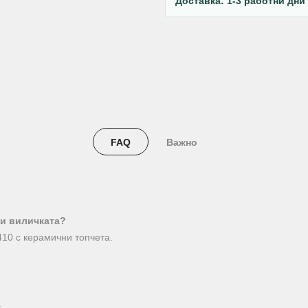
Доставка: 1-3 работни дни
FAQ
Важно
 и виличката?
10 с керамични топчета.
.