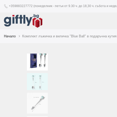
+359883227772 (понеделник - петък от 9.30 ч. до 18,30 ч. събота и недел
Начало
Комплект лъжичка и виличка "Blue Ball" в подаръчна кутия