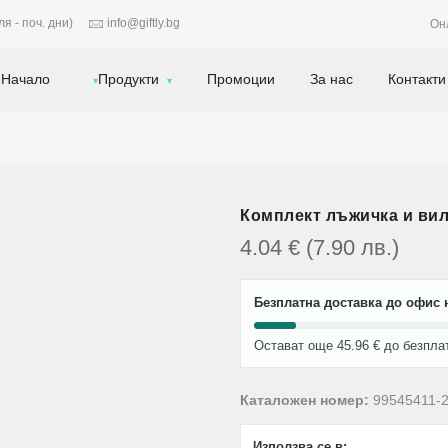
я - поч. дни)
info@giftly.bg
Он
Начало
Продукти
Промоции
За нас
Контакти
Комплект лъжичка и вили
4.04
€
(7.90
лв.
)
Безплатна доставка до офис н
Остават още 45.96 € до безпла
Каталожен номер:
99545411-
Използва се в: