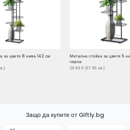
а за цветя 8 нива 142 см
Метална стойка за цветя 5 н
черна
в.
)
29.63
€
(57.95
лв.
)
Защо да купите от Giftly.bg