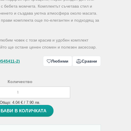
 с бебета момчета. Комплектът съчетава стил и
аненето и създава уютна атмосфера около масата.
я прави комплекта още по-елегантен и подходящ за
любим човек с този красив и удобен комплект
ойто ще остане ценен спомен и полезен аксесоар.
9545411-2)
Любими
Сравни
Количество
Общо: 4.04 € / 7.90 лв.
БАВИ В КОЛИЧКАТА