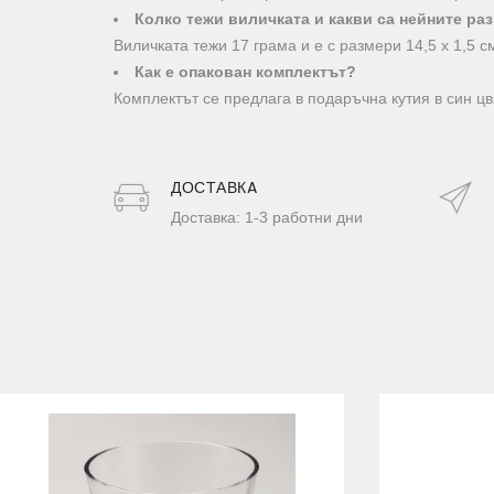
Колко тежи виличката и какви са нейните ра
Виличката тежи 17 грама и е с размери 14,5 х 1,5 с
Как е опакован комплектът?
Комплектът се предлага в подаръчна кутия в син цвя
ДОСТАВКA
Доставка: 1-3 работни дни