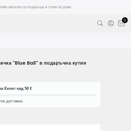
лайн магазин за подаръци и стоки за дома
0
чка "Blue Ball" в подаръчна кутия
а Еконт над 50 €
тна доставка.
2