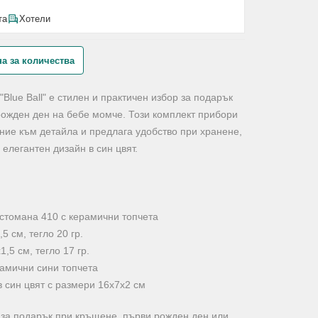
та
Хотели
а за количества
Blue Ball" е стилен и практичен избор за подарък
рожден ден на бебе момче. Този комплект прибори
ние към детайла и предлага удобство при хранене,
елегантен дизайн в син цвят.
стомана 410 с керамични топчета
5 см, тегло 20 гр.
,5 см, тегло 17 гр.
рамични сини топчета
в син цвят с размери 16х7х2 см
 за подарък при кръщене, първи рожден ден или