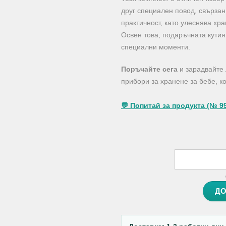
друг специален повод, свързан
практичност, като улеснява хр
Освен това, подаръчната кути
специални моменти.
Поръчайте сега
и зарадвайте 
прибори за хранене за бебе, к
💬 Попитай за продукта (№ 9
ДО