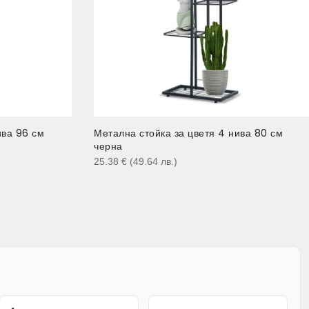
ива 96 см
Метална стойка за цветя 4 нива 80 см
черна
25.38
€
(49.64
лв.
)