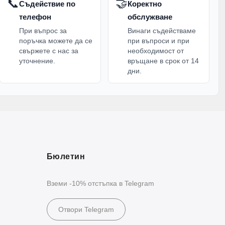
📞
🤝
Съдействие по
Коректно
телефон
обслужване
При въпрос за
Винаги съдействаме
поръчка можете да се
при въпроси и при
свържете с нас за
необходимост от
уточнение.
връщане в срок от 14
дни.
Бюлетин
Вземи -10% отстъпка в Telegram
Отвори Telegram