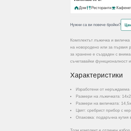
Дом
Ресторанти
Кафене
Нужни са ви повече бройки?
Цен
Комплектът лъжичка и виличка "
на новородено или за първия 
за хранене е създаден с внима
съчетавайки функционалност и 
Характеристики
Изработени от неръждаема 
Размери на лъжичката: 14х2,
Размери на виличката: 14,5х1
Цвят: сребрист прибор с ке
Опаковка: подаръчна кутия 
Този комплект е отличен избор