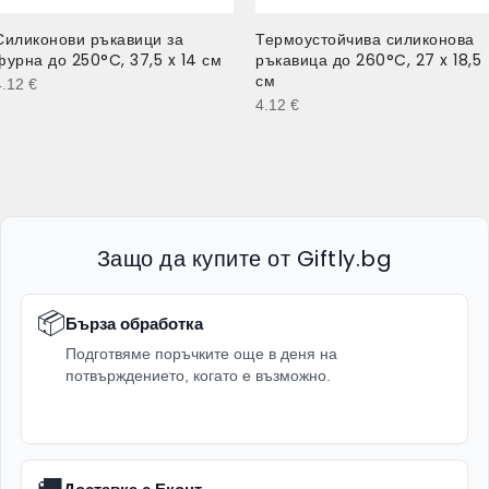
Силиконови ръкавици за
Термоустойчива силиконова
фурна до 250°C, 37,5 x 14 см
ръкавица до 260°C, 27 x 18,5
см
4.12
€
4.12
€
Защо да купите от Giftly.bg
📦
Бърза обработка
Подготвяме поръчките още в деня на
потвърждението, когато е възможно.
🚚