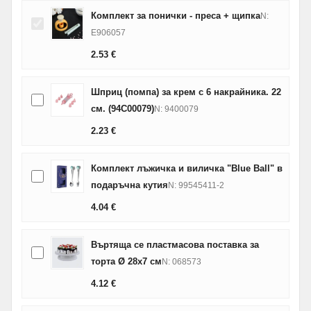
Комплект за понички - преса + щипка
N:
E906057
2.53
€
Шприц (помпа) за крем с 6 накрайника. 22
см. (94C00079)
N: 9400079
2.23
€
Комплект лъжичка и виличка "Blue Ball" в
подаръчна кутия
N: 99545411-2
4.04
€
Въртяща се пластмасова поставка за
торта Ø 28х7 см
N: 068573
4.12
€