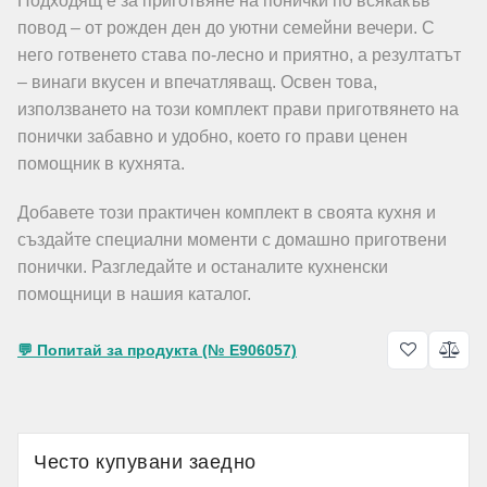
Подходящ е за приготвяне на понички по всякакъв
повод – от рожден ден до уютни семейни вечери. С
него готвенето става по-лесно и приятно, а резултатът
– винаги вкусен и впечатляващ. Освен това,
използването на този комплект прави приготвянето на
понички забавно и удобно, което го прави ценен
помощник в кухнята.
Добавете този практичен комплект в своята кухня и
създайте специални моменти с домашно приготвени
понички. Разгледайте и останалите кухненски
помощници в нашия каталог.
💬 Попитай за продукта (№ E906057)
Често купувани заедно