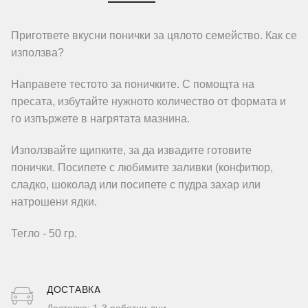
Пригответе вкусни понички за цялото семейство. Как се
използва?
Направете тестото за поничките. С помощта на
пресата, избутайте нужното количество от формата и
го изпържете в нагрятата мазнина.
Използвайте щипките, за да извадите готовите
понички. Посипете с любимите заливки (конфитюр,
сладко, шоколад или посипете с пудра захар или
натрошени ядки.
Тегло - 50 гр.
ДОСТАВКA
Доставка: 1-3 работни дни