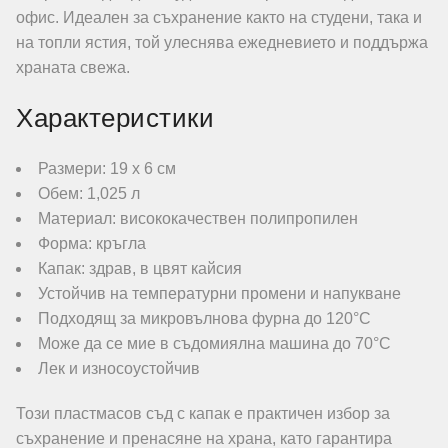
офис. Идеален за съхранение както на студени, така и
на топли ястия, той улеснява ежедневието и поддържа
храната свежа.
Характеристики
Размери: 19 х 6 см
Обем: 1,025 л
Материал: висококачествен полипропилен
Форма: кръгла
Капак: здрав, в цвят кайсия
Устойчив на температурни промени и напукване
Подходящ за микровълнова фурна до 120°C
Може да се мие в съдомиялна машина до 70°C
Лек и износоустойчив
Този пластмасов съд с капак е практичен избор за
съхранение и пренасяне на храна, като гарантира