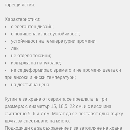
горещи ястия.
Характеристики:
с елегантен дизайн;
с повишена износоустойчивост;
устойчивoст на температурни промени;
лек;
не отделя токсини;
издържа на напукване;
не се деформира с времето и не променя цвета си
при високи и ниски температури;
на достъпна цена.
Кутиите за храна от серията се предлагат в три
размера: с диаметър 15, 18,5, 22 см. и с височина
съответно 5, 6 и 7 см. Могат да се поставят една върху
друга за спестяване на място.
Подходящи са за съхранение и за затопляне на храна