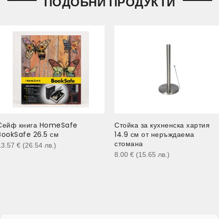
ПОДОБНИ ПРОДУКТИ
Сейф книга HomeSafe
Стойка за кухненска хартия
BookSafe 26.5 см
14.9 см от неръждаема
стомана
13.57
€
(26.54
лв.
)
8.00
€
(15.65
лв.
)