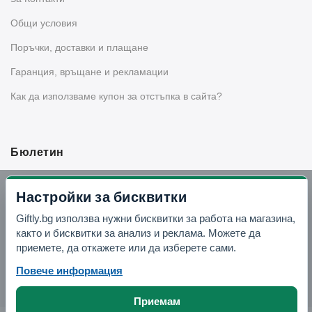
Общи условия
Поръчки, доставки и плащане
Гаранция, връщане и рекламации
Как да използваме купон за отстъпка в сайта?
Бюлетин
Вземи -10% отстъпка в Telegram
Настройки за бисквитки
Giftly.bg използва нужни бисквитки за работа на магазина,
Отвори Telegram
както и бисквитки за анализ и реклама. Можете да
приемете, да откажете или да изберете сами.
Повече информация
Приемам