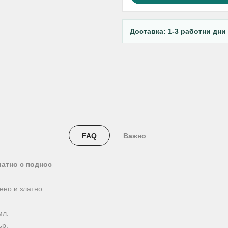
Доставка: 1-3 работни дни
FAQ
Важно
латно с поднос
ено и златно.
мл.
ър.