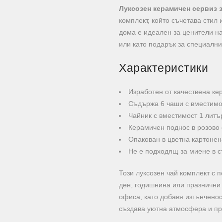
Луксозен керамичен сервиз з
комплект, който съчетава стил 
дома е идеален за ценители на
или като подарък за специални
Характеристики
Изработен от качествена ке
Съдържа 6 чаши с вместимос
Чайник с вместимост 1 литъ
Керамичен поднос в розово с
Опакован в цветна картонен
Не е подходящ за миене в
Този луксозен чай комплект с 
ден, годишнина или празнични 
офиса, като добавя изтънченос
създава уютна атмосфера и пр