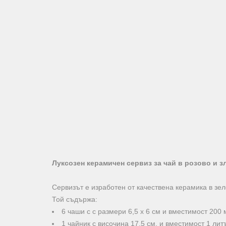
Луксозен керамичен сервиз за чай в розово и з
Сервизът е изработен от качествена керамика в зел
Той съдържа:
6 чаши с с размери 6,5 х 6 см и вместимост 200 
1 чайник с височина 17,5 см. и вместимост 1 лит