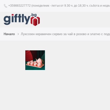
+359883227772 (понеделник - петък от 9.30 ч. до 18,30 ч. събота и недел
Начало
Луксозен керамичен сервиз за чай в розово и златно с под