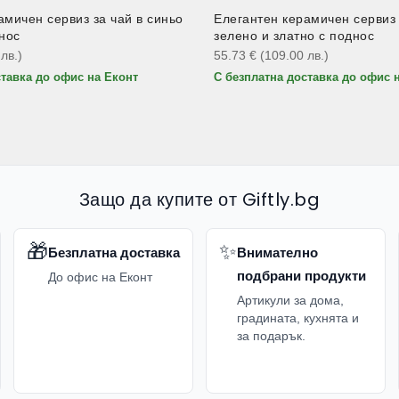
амичен сервиз за чай в синьо
Елегантен керамичен сервиз 
днос
зелено и златно с поднос
0
лв.
)
55.73
€
(109.00
лв.
)
ставка до офис на Еконт
С безплатна доставка до офис 
Защо да купите от Giftly.bg
🎁
✨
Безплатна доставка
Внимателно
подбрани продукти
До офис на Еконт
Артикули за дома,
градината, кухнята и
за подарък.