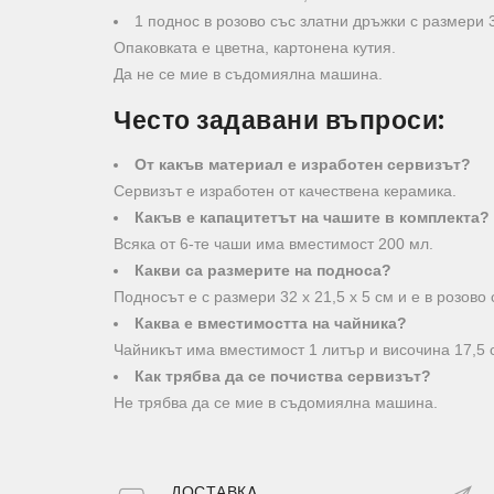
1 поднос в розово със златни дръжки с размери 3
Опаковката е цветна, картонена кутия.
Да не се мие в съдомиялна машина.
Често задавани въпроси:
От какъв материал е изработен сервизът?
Сервизът е изработен от качествена керамика.
Какъв е капацитетът на чашите в комплекта?
Всяка от 6-те чаши има вместимост 200 мл.
Какви са размерите на подноса?
Подносът е с размери 32 х 21,5 х 5 см и е в розово
Каква е вместимостта на чайника?
Чайникът има вместимост 1 литър и височина 17,5 
Как трябва да се почиства сервизът?
Не трябва да се мие в съдомиялна машина.
ДОСТАВКA