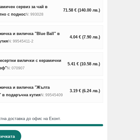
амичен сервиз за чай в
71.58
€
(140.00
лв.
)
тно с поднос
N: 993028
ичка и виличка "Blue Ball" в
4.04
€
(7.90
лв.
)
утия
N: 99545411-2
десертни вилички с керамични
5.41
€
(10.58
лв.
)
еф"
N: 070907
жичка и виличка "Жълта
3.19
€
(6.24
лв.
)
" в подаръчна кутия
N: 99545409
тна доставка до офис на Еконт.
личката