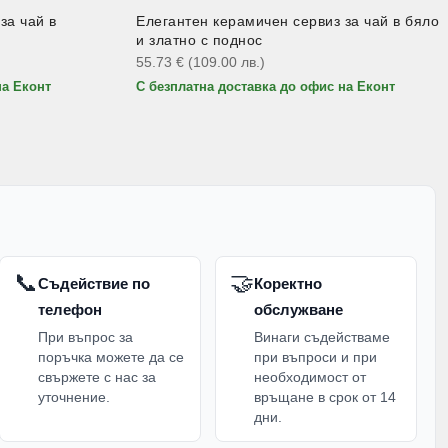
за чай в
Елегантен керамичен сервиз за чай в бяло
и златно с поднос
55.73
€
(109.00
лв.
)
на Еконт
С безплатна доставка до офис на Еконт
📞
🤝
Съдействие по
Коректно
телефон
обслужване
При въпрос за
Винаги съдействаме
поръчка можете да се
при въпроси и при
свържете с нас за
необходимост от
уточнение.
връщане в срок от 14
дни.