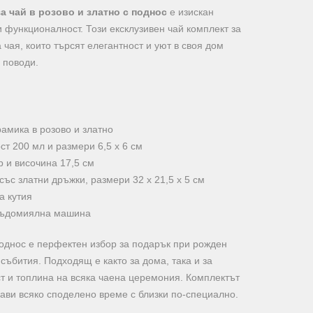
а чай в розово и златно с поднос
е изискан
и функционалност. Този ексклузивен чай комплект за
 чая, които търсят елегантност и уют в своя дом
 поводи.
рамика в розово и златно
т 200 мл и размери 6,5 х 6 см
р и височина 17,5 см
ъс златни дръжки, размери 32 х 21,5 х 5 см
а кутия
 съдомиялна машина
поднос е перфектен избор за подарък при рожден
събития. Подходящ е както за дома, така и за
т и топлина на всяка чаена церемония. Комплектът
ави всяко споделено време с близки по-специално.