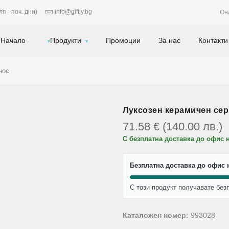
я - поч. дни)
info@giftly.bg
Он
Начало
Продукти
Промоции
За нас
Контакти
нос
Луксозен керамичен серв
71.58
€
(140.00
лв.
)
С безплатна доставка до офис 
Безплатна доставка до офис н
С този продукт получавате без
Каталожен номер:
993028