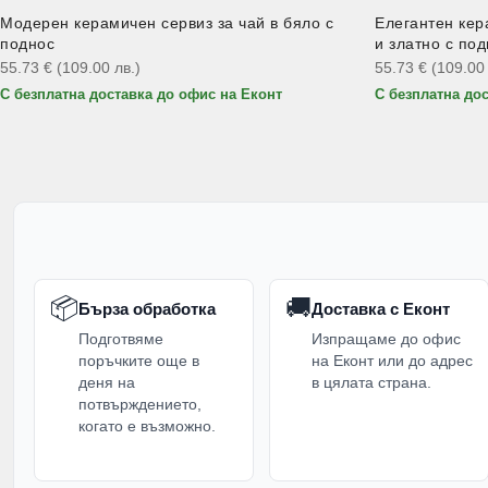
Модерен керамичен сервиз за чай в бяло с
Елегантен кер
поднос
и златно с по
55.73
€
(109.00
лв.
)
55.73
€
(109.0
С безплатна доставка до офис на Еконт
С безплатна до
📦
🚚
Бърза обработка
Доставка с Еконт
Подготвяме
Изпращаме до офис
поръчките още в
на Еконт или до адрес
деня на
в цялата страна.
потвърждението,
когато е възможно.