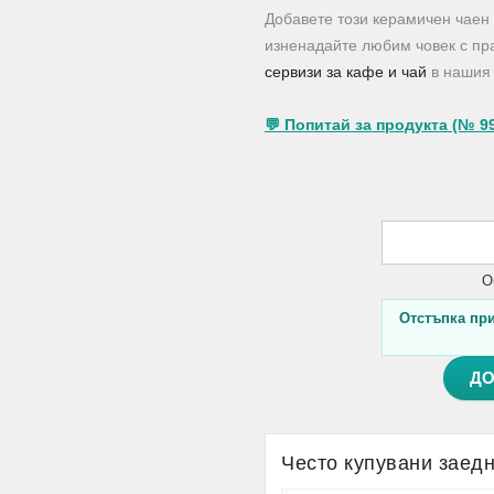
Добавете този керамичен чаен 
изненадайте любим човек с пра
сервизи за кафе и чай
в нашия 
💬 Попитай за продукта (№ 9
О
Отстъпка при 
ДО
Често купувани заед