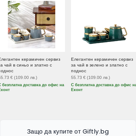
Елегантен керамичен сервиз
Елегантен керамичен сервиз
за чай в синьо и златно с
за чай в зелено и златно с
поднос
поднос
55.73
€
(109.00
лв.
)
55.73
€
(109.00
лв.
)
С безплатна доставка до офис на
С безплатна доставка до офис н
Еконт
Еконт
Защо да купите от Giftly.bg