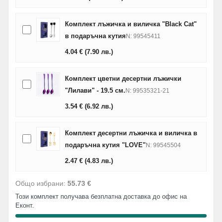
Комплект лъжичка и виличка "Black Cat"
в подаръчна кутия
N: 99545411
4.04
€
(7.90
лв.
)
Комплект цветни десертни лъжички
"Лилави" - 19.5 см.
N: 99535321-21
3.54
€
(6.92
лв.
)
Комплект десертни лъжичка и виличка в
подаръчна кутия "LOVE"
N: 99545504
2.47
€
(4.83
лв.
)
Общо избрани:
55.73 €
Този комплект получава безплатна доставка до офис на
Еконт.