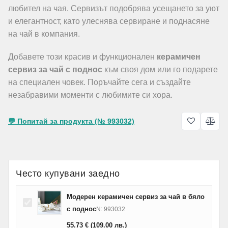
любител на чая. Сервизът подобрява усещането за уют
и елегантност, като улеснява сервиране и поднасяне
на чай в компания.
Добавете този красив и функционален
керамичен
сервиз за чай с поднос
към своя дом или го подарете
на специален човек. Поръчайте сега и създайте
незабравими моменти с любимите си хора.
💬 Попитай за продукта (№ 993032)
Често купувани заедно
Модерен керамичен сервиз за чай в бяло
с поднос
N: 993032
55.73
€
(109.00
лв.
)