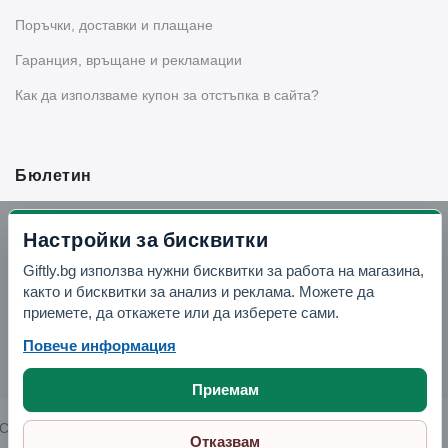
Поръчки, доставки и плащане
Гаранция, връщане и рекламации
Как да използваме купон за отстъпка в сайта?
Бюлетин
Вземи -10% отстъпка в Telegram
Настройки за бисквитки
Giftly.bg използва нужни бисквитки за работа на магазина,
Отвори Telegram
както и бисквитки за анализ и реклама. Можете да
приемете, да откажете или да изберете сами.
Повече информация
Приемам
Copyright © 2026 GIFTLY.BG. All rights reserved.
Отказвам