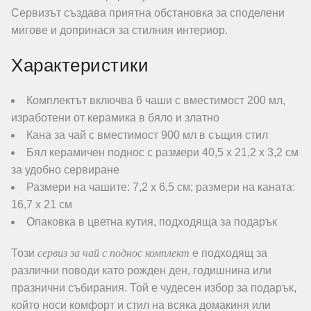
Сервизът създава приятна обстановка за споделени
мигове и допринася за стилния интериор.
Характеристики
Комплектът включва 6 чаши с вместимост 200 мл,
изработени от керамика в бяло и златно
Кана за чай с вместимост 900 мл в същия стил
Бял керамичен поднос с размери 40,5 х 21,2 х 3,2 см
за удобно сервиране
Размери на чашите: 7,2 х 6,5 см; размери на каната:
16,7 х 21 см
Опаковка в цветна кутия, подходяща за подарък
сервиз за чай с поднос комплект
Този
е подходящ за
различни поводи като рожден ден, годишнина или
празнични събирания. Той е чудесен избор за подарък,
който носи комфорт и стил на всяка домакиня или