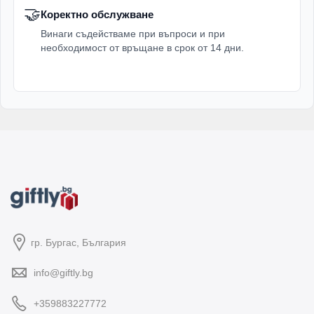
🤝
Коректно обслужване
Винаги съдействаме при въпроси и при
необходимост от връщане в срок от 14 дни.
гр. Бургас, България
info@giftly.bg
+359883227772