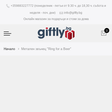
+359883227772 (понеделник - петък от 9.30 ч. до 18,30 ч. събота и
неделя - поч. дни)
info@giftly.bg
Онлайн магазин за подаръци и стоки за дома
0
Начало
Метален звънец "Ring for a Beer"