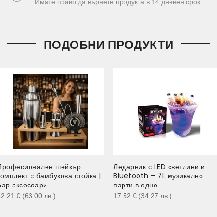
Имате право да върнете продукта в 14 дневен срок!
ПОДОБНИ ПРОДУКТИ
Професионален шейкър
Ледарник с LED светлини и
комплект с бамбукова стойка |
Bluetooth – 7L музикално
Бар аксесоари
парти в едно
32.21
€
(63.00
лв.
)
17.52
€
(34.27
лв.
)