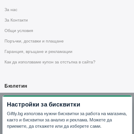
За нас
За Контакти
Общи условия
Поръчки, доставки и плащане
Гаранция, връщане и рекламации
Как да използваме купон за отстъпка в сайта?
Бюлетин
Вземи -10% отстъпка в Telegram
Настройки за бисквитки
Giftly.bg използва нужни бисквитки за работа на магазина,
Отвори Telegram
както и бисквитки за анализ и реклама. Можете да
приемете, да откажете или да изберете сами.