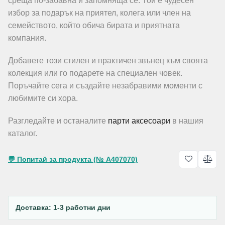
среща по-забавна и запомняща се. Той е чудесен
избор за подарък на приятел, колега или член на
семейството, който обича бирата и приятната
компания.
Добавете този стилен и практичен звънец към своята
колекция или го подарете на специален човек.
Поръчайте сега и създайте незабравими моменти с
любимите си хора.
Разгледайте и останалите
парти аксесоари
в нашия
каталог.
💬 Попитай за продукта (№ A407070)
Доставка: 1-3 работни дни