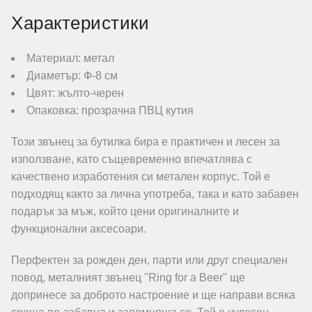
Характеристики
Материал: метал
Диаметър: Ф-8 см
Цвят: жълто-черен
Опаковка: прозрачна ПВЦ кутия
Този звънец за бутилка бира е практичен и лесен за
използване, като същевременно впечатлява с
качествено изработения си метален корпус. Той е
подходящ както за лична употреба, така и като забавен
подарък за мъж, който цени оригиналните и
функционални аксесоари.
Перфектен за рожден ден, парти или друг специален
повод, металният звънец "Ring for a Beer" ще
допринесе за доброто настроение и ще направи всяка