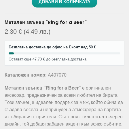
ДОБАВИ В КОЛИЧКАТА
Метален звънец "Ring for a Beer"
2.30
€
(4.49
лв.
)
Безплатна доставка до офис на Еконт над 50 €
Остават още 47.70 € до безплатна доставка.
Каталожен номер:
A407070
Метален звънец "Ring for a Beer"
е оригинален
аксесоар, предназначен за всеки любител на бирата.
Този звънец е идеален подарък за мъж, който обича да
създава весела и непринудена атмосфера на партита
и събирания с приятели. Със своя стилен жълто-черен
дизайн, той добавя забавен акцент към всяко събитие.