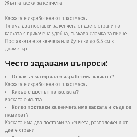
Жълта каска за кенчета
Каската е изработена от пластмаса.
Тя има два поставки за кенчета от двете страни на
каската с прикачена удобна, гъвкава сламка за пиене.
Поставката е за кенчета или бутилки до 6,5 см в
диаметър.
Често задавани въпроси:
От какъв материал е изработена каската?
Каската е изработена от пластмаса.
Какъв е цветът на каската?
Каската е жълта.
Колко поставки за кенчета има каската и къде се
намират?
Каската има два поставки за кенчета, разположени от
двете страни.