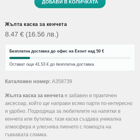
ДОБАВИ В КОЛИЧКАТА
Жълта каска за кенчета
8.47
€
(16.56
лв.
)
Безплатна доставка до офис на Еконт над 50 €
Остават още 41.53 € до безплатна доставка.
Каталожен номер:
A358739
Жълта каска за кенчета
е забавен и практичен
аксесоар, който ще направи всяко парти по-интересно
и удобно. Подходяща за любителите на напитки в
кенчета или бутилки, тази каска създава уникална
атмосфера и улеснява пиенето с помощта на
гъвкавата сламка.