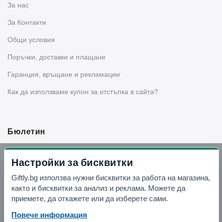
За нас
За Контакти
Общи условия
Поръчки, доставки и плащане
Гаранция, връщане и рекламации
Как да използваме купон за отстъпка в сайта?
Бюлетин
Вземи -10% отстъпка в Telegram
Настройки за бисквитки
Giftly.bg използва нужни бисквитки за работа на магазина,
Отвори Telegram
както и бисквитки за анализ и реклама. Можете да
приемете, да откажете или да изберете сами.
Повече информация