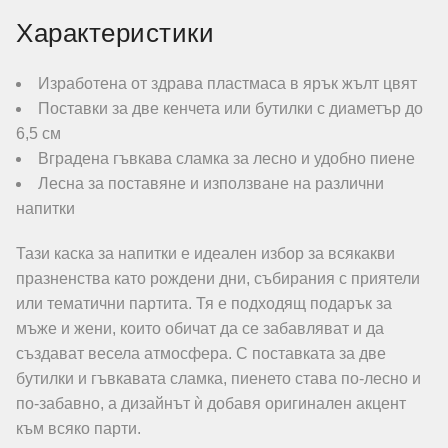
Характеристики
Изработена от здрава пластмаса в ярък жълт цвят
Поставки за две кенчета или бутилки с диаметър до
6,5 см
Вградена гъвкава сламка за лесно и удобно пиене
Лесна за поставяне и използване на различни
напитки
Тази каска за напитки е идеален избор за всякакви
празненства като рождени дни, събирания с приятели
или тематични партита. Тя е подходящ подарък за
мъже и жени, които обичат да се забавляват и да
създават весела атмосфера. С поставката за две
бутилки и гъвкавата сламка, пиенето става по-лесно и
по-забавно, а дизайнът ѝ добавя оригинален акцент
към всяко парти.