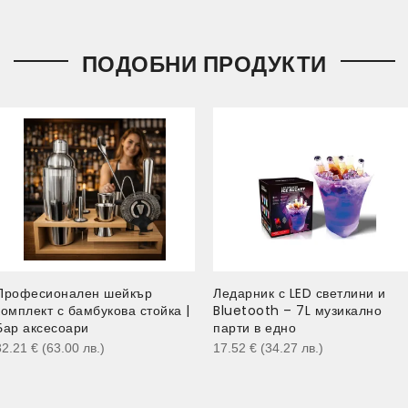
ПОДОБНИ ПРОДУКТИ
Професионален шейкър
Ледарник с LED светлини и
комплект с бамбукова стойка |
Bluetooth – 7L музикално
Бар аксесоари
парти в едно
32.21
€
(63.00
лв.
)
17.52
€
(34.27
лв.
)